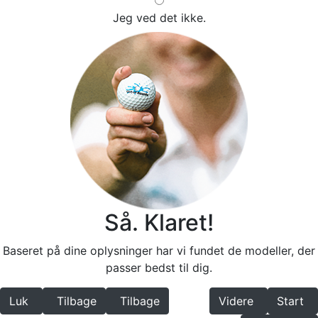
Jeg ved det ikke.
Så. Klaret!
Baseret på dine oplysninger har vi fundet de modeller, der
passer bedst til dig.
Luk
Tilbage
Tilbage
Videre
Start