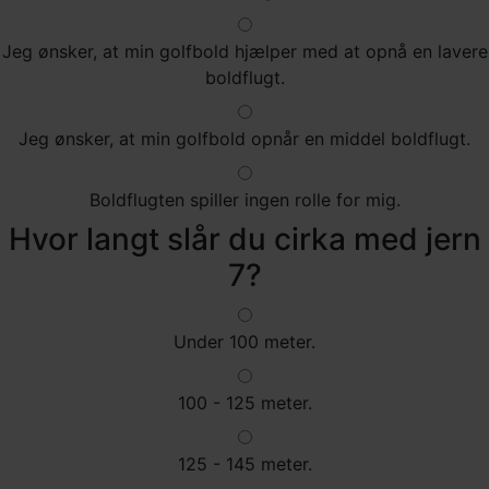
Jeg ønsker, at min golfbold hjælper med at opnå en lavere
boldflugt.
Jeg ønsker, at min golfbold opnår en middel boldflugt.
Boldflugten spiller ingen rolle for mig.
Hvor langt slår du cirka med jern
7?
Under 100 meter.
100 - 125 meter.
125 - 145 meter.