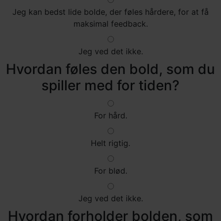
Jeg kan bedst lide bolde, der føles hårdere, for at få
maksimal feedback.
Jeg ved det ikke.
Hvordan føles den bold, som du
spiller med for tiden?
For hård.
Helt rigtig.
For blød.
Jeg ved det ikke.
Hvordan forholder bolden, som