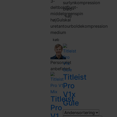
3-
surlyn
kompression
delt
boldflugt-
blød
middel
greenspin
køb
høj
Gul
skal
uretan
tourbolde
kompression
medium
køb
Personalet
anbefaler!
Titleist
Pro
V1x
Titleist
Gule
Pro
V1