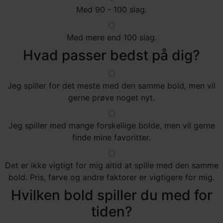
Med 90 - 100 slag.
Med mere end 100 slag.
Hvad passer bedst på dig?
Jeg spiller for det meste med den samme bold, men vil
gerne prøve noget nyt.
Jeg spiller med mange forskellige bolde, men vil gerne
finde mine favoritter.
Det er ikke vigtigt for mig altid at spille med den samme
bold. Pris, farve og andre faktorer er vigtigere for mig.
Hvilken bold spiller du med for
tiden?