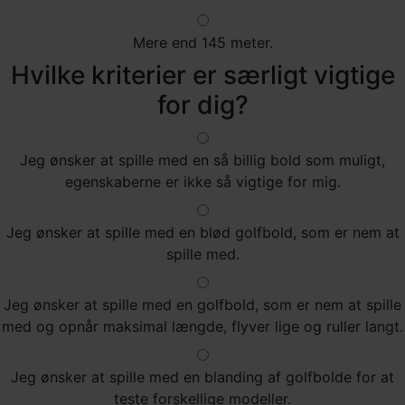
Mere end 145 meter.
Hvilke kriterier er særligt vigtige
for dig?
Jeg ønsker at spille med en så billig bold som muligt,
egenskaberne er ikke så vigtige for mig.
Jeg ønsker at spille med en blød golfbold, som er nem at
spille med.
Jeg ønsker at spille med en golfbold, som er nem at spille
med og opnår maksimal længde, flyver lige og ruller langt.
Jeg ønsker at spille med en blanding af golfbolde for at
teste forskellige modeller.