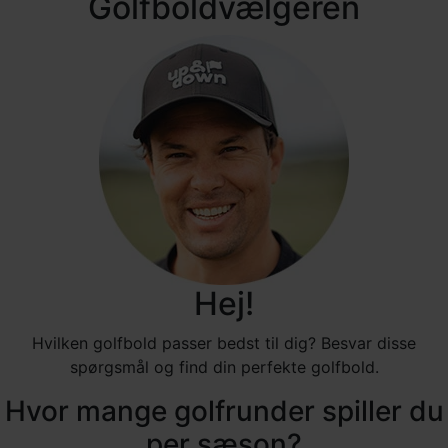
Golfboldvælgeren
Hej!
Hvilken golfbold passer bedst til dig? Besvar disse
spørgsmål og find din perfekte golfbold.
Hvor mange golfrunder spiller du
per sæson?