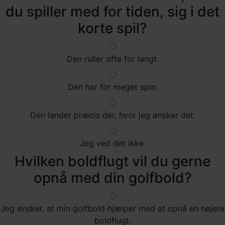
du spiller med for tiden, sig i det
korte spil?
Den ruller ofte for langt.
Den har for meget spin.
Den lander præcis der, hvor jeg ønsker det.
Jeg ved det ikke.
Hvilken boldflugt vil du gerne
opnå med din golfbold?
Jeg ønsker, at min golfbold hjælper med at opnå en højere
boldflugt.