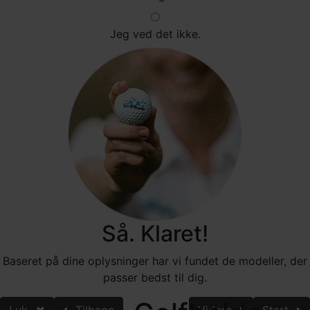
Jeg ved det ikke.
Så. Klaret!
Baseret på dine oplysninger har vi fundet de modeller, der
passer bedst til dig.