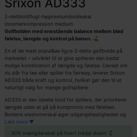
Srixon AD333
2-delt
boldflugt-høj
premiumbolde
skal
ionomer
kompression medium
Golfbolden med enestående balance mellem blød
følelse, længde og kontrol på banen. ⛳
En af de mest popul&ae lig;re 2-delte golfbolde på
markedet – udviklet til at give spilleren den bedst
mulige kombination af længde og følelse. Uanset om
du slår fra tee eller spiller fra fairway, leverer Srixon
AD333 både kraft og kontrol, hvilket gør den til et
naturligt valg for mange golfspillere.
AD333 er den ideelle bold for spillere, der prioriterer
længde uden at gå på kompromis med følelsen.
Boldens elastomerskal øger udgangshastigheden og
reducerer spin fra tee, hvilket giver længere og mere
Læs mere ▼
stabile slag.
30% mængderabat på hvert tredje dusin! 🏌