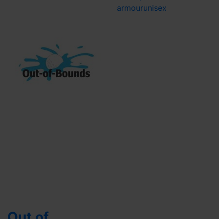
armour
unisex
Out of