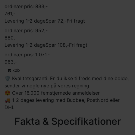
ordinær pris: 833,-
761,-
Levering 1-2 dage
Spar 72,-
Fri fragt
ordinær pris: 952,-
880,-
Levering 1-2 dage
Spar 108,-
Fri fragt
ordinær pris: 1 071,-
963,-
køb
🛡 Kvalitetsgaranti: Er du ikke tilfreds med dine bolde,
sender vi nogle nye på vores regning
😍 Over 16.000 femstjernede anmeldelser
🚚 1-2 dages levering med Budbee, PostNord eller
DHL
Fakta & Specifikationer