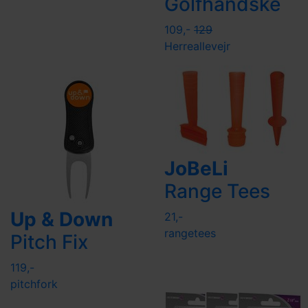
Golfhandske
109,-
129
Herre
allevejr
JoBeLi
Range Tees
Up & Down
21,-
rangetees
Pitch Fix
119,-
pitchfork