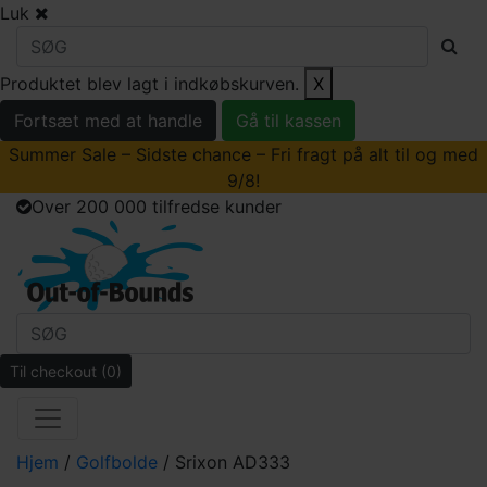
Luk
Produktet blev lagt i indkøbskurven.
X
Fortsæt med at handle
Gå til kassen
Summer Sale – Sidste chance – Fri fragt på alt til og med
9/8!
Over 200 000 tilfredse kunder
Til checkout
(0)
Hjem
/
Golfbolde
/ Srixon AD333