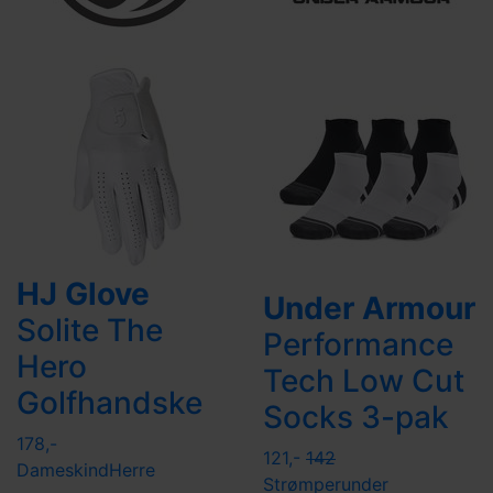
HJ Glove
Under Armour
Solite The
Performance
Hero
Tech Low Cut
Golfhandske
Socks 3-pak
178,-
121,-
142
Dame
skind
Herre
Strømper
under