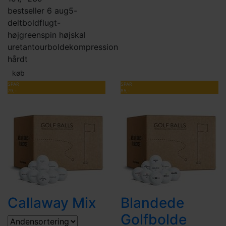
bestseller 6 aug
5-
delt
boldflugt-
høj
greenspin høj
skal
uretan
tourbolde
kompression
hårdt
køb
SPAR
SPAR
79,-
85,-
Callaway Mix
Blandede
Golfbolde