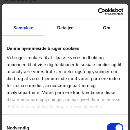
Boldmodeller i samme serie
som Srixon AD333
Samtykke
Detaljer
Om
Denne hjemmeside bruger cookies
Vi bruger cookies til at tilpasse vores indhold og
annoncer, til at vise dig funktioner til sociale medier og til
at analysere vores trafik. Vi deler også oplysninger om
din brug af vores hjemmeside med vores partnere inden
for sociale medier, annonceringspartnere og
analysepartnere. Vores partnere kan kombinere disse
Srixon AD333
Srixon AD333
data med andre oplysninger, du har givet dem, eller som
de har indsamlet fra din brug af deres tjenester.
Tour
Samtykkevalg
119,-
Nødvendig