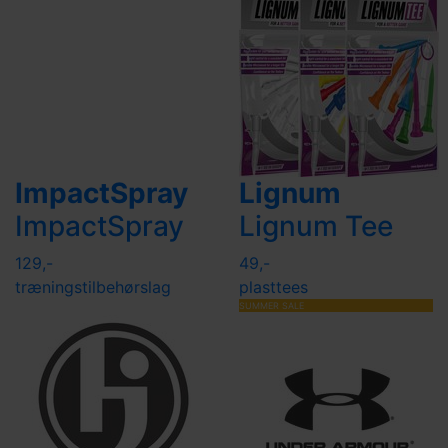
ImpactSpray
Lignum
ImpactSpray
Lignum Tee
129,-
49,-
træningstilbehør
slag
plasttees
SUMMER SALE