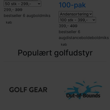
100-pak
299,-
399
bestseller 6 aug
boldmiks
køb
399,-
499
bestseller 6
aug
distancebolde
boldmiks
køb
Populært golfudstyr