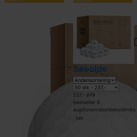
SUMMER SALE
SUMMER SALE
Søbolde
237,-
279
bestseller 6
aug
distancebolde
boldmiks
køb