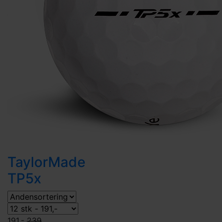
TaylorMade
TP5x
191,-
239