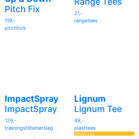
Range Tees
Pitch Fix
21,-
119,-
rangetees
pitchfork
ImpactSpray
Lignum
ImpactSpray
Lignum Tee
129,-
49,-
træningstilbehør
slag
plasttees
SUMMER SALE