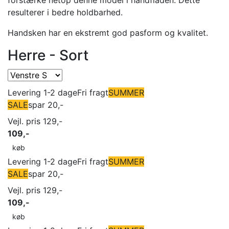
forstærke netop denne model i håndfladen. Dette
resulterer i bedre holdbarhed.
Handsken har en ekstremt god pasform og kvalitet.
Herre - Sort
Levering 1-2 dage
Fri fragt
SUMMER
SALE
spar 20,-
Vejl. pris 129,-
109,-
køb
Levering 1-2 dage
Fri fragt
SUMMER
SALE
spar 20,-
Vejl. pris 129,-
109,-
køb