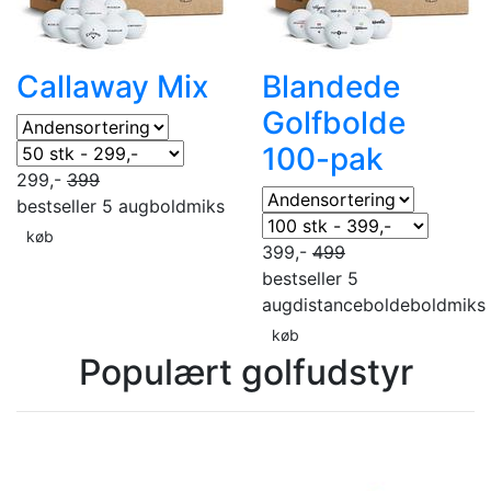
Callaway Mix
Blandede
Golfbolde
100-pak
299,-
399
bestseller 5 aug
boldmiks
køb
399,-
499
bestseller 5
aug
distancebolde
boldmiks
køb
Populært golfudstyr