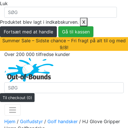
Luk
Produktet blev lagt i indkøbskurven.
X
Fortsæt med at handle
Gå til kassen
Summer Sale – Sidste chance – Fri fragt på alt til og med
9/8!
Over 200 000 tilfredse kunder
Til checkout
(0)
Hjem
/
Golfudstyr
/
Golf handsker
/ HJ Glove Gripper