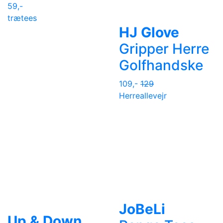
59,-
trætees
HJ Glove
Gripper Herre
Golfhandske
109,-
129
Herre
allevejr
JoBeLi
Up & Down