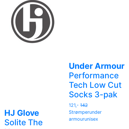
Under Armour
Performance
Tech Low Cut
Socks 3-pak
121,-
142
HJ Glove
Strømper
under
armour
unisex
Solite The