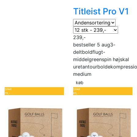
Titleist Pro V1
239,-
bestseller 5 aug
3-
delt
boldflugt-
middel
greenspin høj
skal
uretan
tourbolde
kompressi
medium
køb
SPAR
SPAR
79,-
85,-