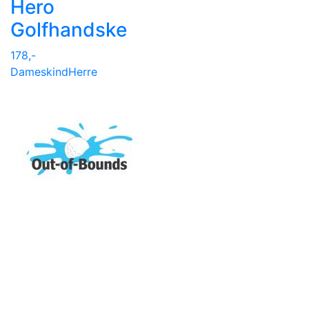
Hero
Golfhandske
178,-
Dame
skind
Herre