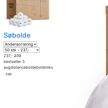
Søbolde
237,-
279
bestseller 5
aug
distancebolde
boldmiks
køb