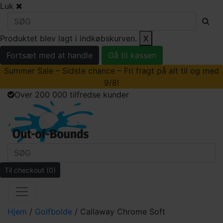
Luk
Produktet blev lagt i indkøbskurven.
X
Fortsæt med at handle
Gå til kassen
Summer Sale – Sidste chance – Fri fragt på alt til og med
9/8!
Over 200 000 tilfredse kunder
Til checkout
(0)
Hjem
/
Golfbolde
/ Callaway Chrome Soft