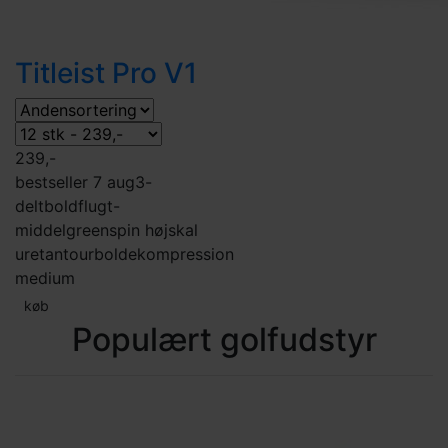
Titleist Pro V1
239,-
bestseller 7 aug
3-
delt
boldflugt-
middel
greenspin høj
skal
uretan
tourbolde
kompression
medium
køb
Populært golfudstyr