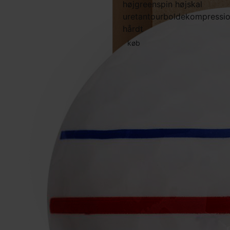
høj
greenspin høj
skal
uretan
tourbolde
kompressi
hårdt
køb