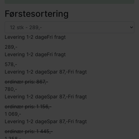
X
!
Førstesortering
Nogle udvalgte professionelle, der spiller med Chrome
Soft, er:
Patric Reed
och
Jim Furyk
.
Levering 1-2 dage
Fri fragt
289,-
Levering 1-2 dage
Fri fragt
578,-
Levering 1-2 dage
Spar 87,-
Fri fragt
ordinær pris: 867,-
780,-
Levering 1-2 dage
Spar 87,-
Fri fragt
ordinær pris: 1 156,-
1 069,-
Levering 1-2 dage
Spar 87,-
Fri fragt
ordinær pris: 1 445,-
1 358,-