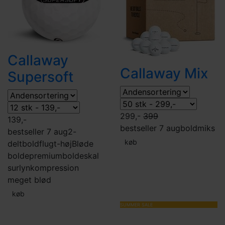
Callaway
Callaway Mix
Supersoft
299,-
399
139,-
bestseller 7 aug
boldmiks
bestseller 7 aug
2-
køb
delt
boldflugt-høj
Bløde
bolde
premiumbolde
skal
surlyn
kompression
meget blød
køb
SUMMER SALE