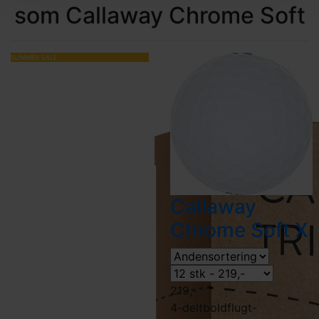
som Callaway Chrome Soft
SUMMER SALE
Callaway
Chrome Soft X
219,-
4-delt
boldflugt-