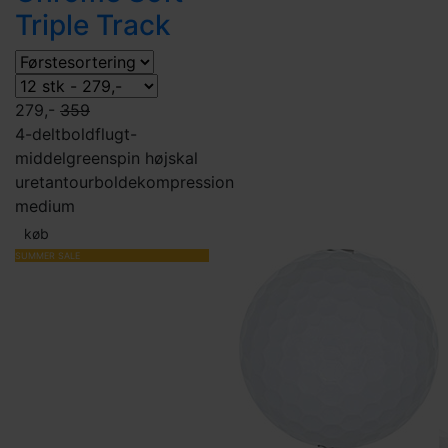
Triple Track
279,-
359
4-delt
boldflugt-
middel
greenspin høj
skal
uretan
tourbolde
kompression
medium
køb
SUMMER SALE