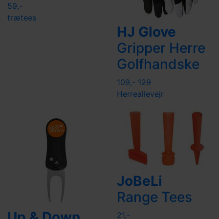
59,-
trætees
HJ Glove
Gripper Herre
Golfhandske
109,-
129
Herre
allevejr
JoBeLi
Range Tees
Up & Down
21,-