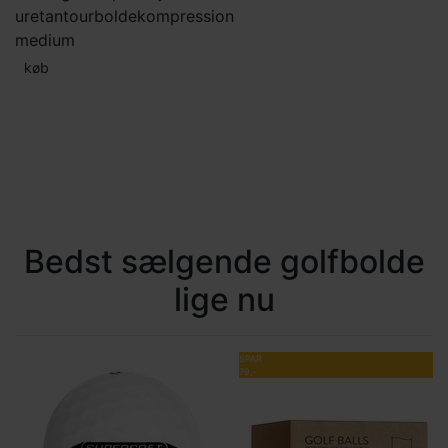
uretan
tourbolde
kompression
medium
køb
Bedst sælgende golfbolde
lige nu
SPAR
79,-