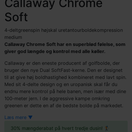
Callaway Chrome
Soft
4-delt
greenspin høj
skal uretan
tourbolde
kompression
medium
Callaway Chrome Soft har en superblød følelse, som
giver god længde og kontrol med alle køller.
Callaway er den eneste producent af golfbolde, der
bruger den nye Dual SoftFast-kerne. Den er designet
til at give høj boldhastighed kombineret med lavt spin.
Med sit 4-delte design og en uropanisk skal får du
endnu mere kontrol på hele banen, men især med dine
100-meter jern. I de aggressive kampe omkring
greenen er dette en af de bedste bolde på markedet.
Dette er en bold, som Callaway har lagt en utrolig
Læs mere ▼
mængde tid og arbejde ned på. Hvis du vil have den
30% mængderabat på hvert tredje dusin! 🏌
lidt hårdere bold, skal du tjekke
Callaway Chrome Soft