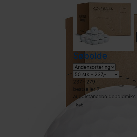
Søbolde
237,-
279
bestseller 7
aug
distancebolde
boldmiks
køb