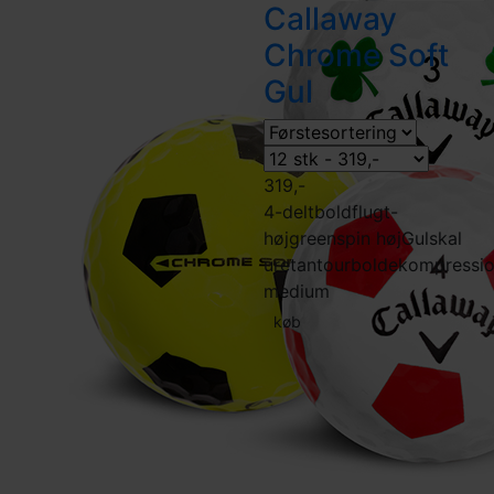
Callaway
Chrome Soft
Gul
319,-
4-delt
boldflugt-
høj
greenspin høj
Gul
skal
uretan
tourbolde
kompressi
medium
køb