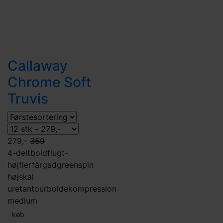
Callaway
Chrome Soft
Truvis
279,-
359
4-delt
boldflugt-
høj
flerfärgad
greenspin
høj
skal
uretan
tourbolde
kompression
medium
køb