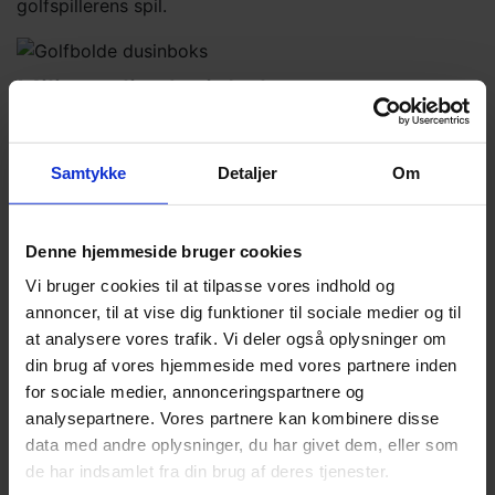
golfspillerens spil.
Miljøvenlig dusinboks
Hos Out of Bounds gør vi en forskel for et grønnere
miljø. 🌱 Hos os får du alle dine golfbolde i en
Samtykke
Detaljer
Om
tiltalende, genanvendt dusinindpakning. Uden giftige
farvestoffer og kemikalier! I 2026 genanvender vi
mere end 8 millioner golfbolde!
Læs mere om boldene
Denne hjemmeside bruger cookies
her
. ♻
Vi bruger cookies til at tilpasse vores indhold og
annoncer, til at vise dig funktioner til sociale medier og til
at analysere vores trafik. Vi deler også oplysninger om
din brug af vores hjemmeside med vores partnere inden
for sociale medier, annonceringspartnere og
analysepartnere. Vores partnere kan kombinere disse
data med andre oplysninger, du har givet dem, eller som
de har indsamlet fra din brug af deres tjenester.