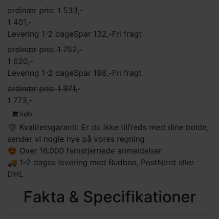
ordinær pris: 1 533,-
1 401,-
Levering 1-2 dage
Spar 132,-
Fri fragt
ordinær pris: 1 752,-
1 620,-
Levering 1-2 dage
Spar 198,-
Fri fragt
ordinær pris: 1 971,-
1 773,-
køb
🛡 Kvalitetsgaranti: Er du ikke tilfreds med dine bolde,
sender vi nogle nye på vores regning
😍 Over 16.000 femstjernede anmeldelser
🚚 1-2 dages levering med Budbee, PostNord eller
DHL
Fakta & Specifikationer