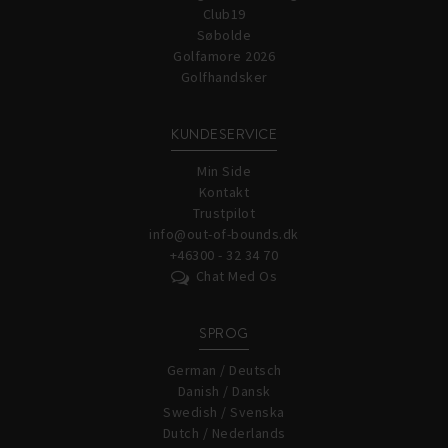
Club19
Søbolde
Golfamore 2026
Golfhandsker
KUNDESERVICE
Min Side
Kontakt
Trustpilot
info@out-of-bounds.dk
+46300 - 32 34 70
Chat Med Os
SPROG
German / Deutsch
Danish / Dansk
Swedish / Svenska
Dutch / Nederlands