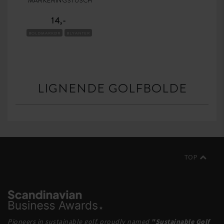
MARKERINGSTUSCH
14,-
BOLDMARKØR
BLYANTER
LIGNENDE GOLFBOLDE
TOP
Pioneers in sustainable golf, proudly named
"Sustainable Golf