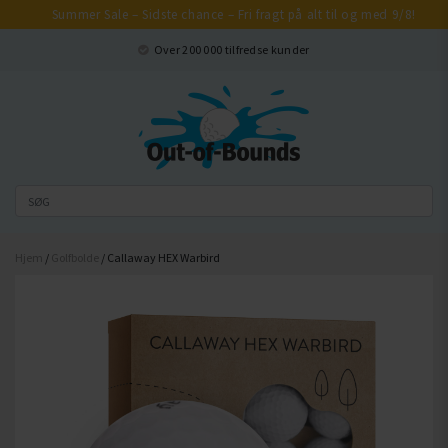
Summer Sale – Sidste chance – Fri fragt på alt til og med 9/8!
Luk
Over 200 000 tilfredse kunder
Hjem
/
Golfbolde
/ Callaway HEX Warbird