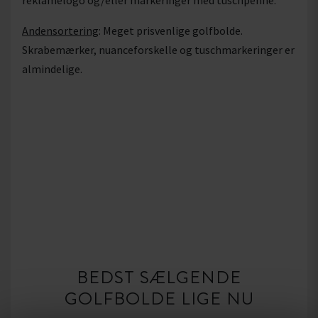
reklamelogo og/eller markeringer med tuschpenne.
Andensortering
: Meget prisvenlige golfbolde.
Skrabemærker, nuanceforskelle og tuschmarkeringer er
almindelige.
BEDST SÆLGENDE
GOLFBOLDE LIGE NU