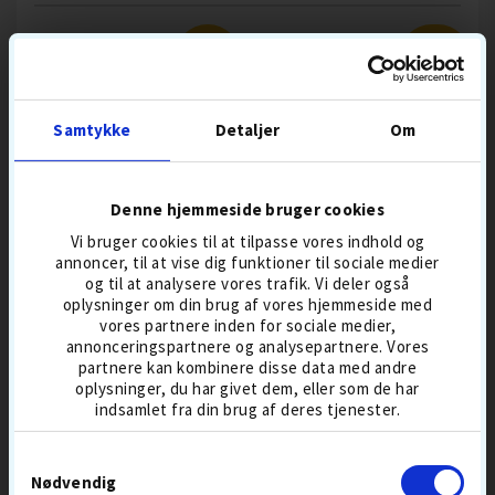
SPAR
SUMMER
85,-
SALE
Samtykke
Detaljer
Om
Denne hjemmeside bruger cookies
BLANDEDE GOLFBOLDE
SØBOLDE
Vi bruger cookies til at tilpasse vores indhold og
100-PAK
annoncer, til at vise dig funktioner til sociale medier
og til at analysere vores trafik. Vi deler også
oplysninger om din brug af vores hjemmeside med
vores partnere inden for sociale medier,
annonceringspartnere og analysepartnere. Vores
399,-
499
237,-
279
partnere kan kombinere disse data med andre
oplysninger, du har givet dem, eller som de har
BESTSELLER 8 AUG
BESTSELLER 8 AUG
indsamlet fra din brug af deres tjenester.
DISTANCEBOLDE
BOLDMIKS
DISTANCEBOLDE
BOLDMIKS
Samtykkevalg
Nødvendig
KØB
KØB