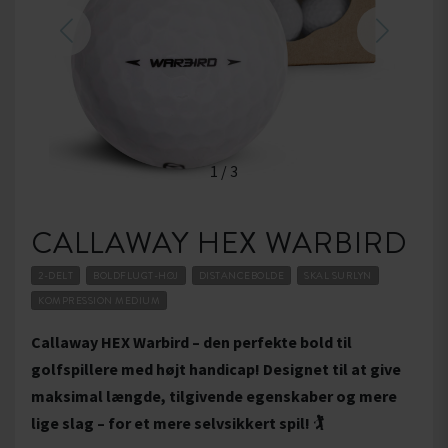
1
/
3
CALLAWAY HEX WARBIRD
2-DELT
BOLDFLUGT-HØJ
DISTANCEBOLDE
SKAL SURLYN
KOMPRESSION MEDIUM
Callaway HEX Warbird – den perfekte bold til
golfspillere med højt handicap! Designet til at give
maksimal længde, tilgivende egenskaber og mere
lige slag – for et mere selvsikkert spil! 🏌