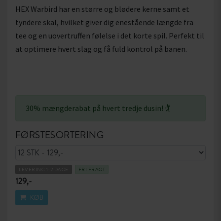
HEX Warbird har en større og blødere kerne samt et
tyndere skal, hvilket giver dig enestående længde fra
tee og en uovertruffen følelse i det korte spil. Perfekt til
at optimere hvert slag og få fuld kontrol på banen.
30% mængderabat på hvert tredje dusin! 🏌
FØRSTESORTERING
LEVERING 1-2 DAGE
FRI FRAGT
129,-
KØB