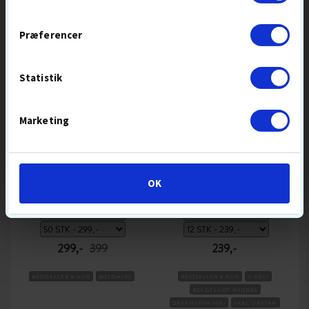
Præferencer
SPAR
79,-
Statistik
Marketing
CALLAWAY MIX
TITLEIST PRO V1
OK
299,-
399
239,-
BESTSELLER 8 AUG
BOLDMIKS
BESTSELLER 8 AUG
3-DELT
BOLDFLUGT-MIDDEL
GREENSPIN HØJ
SKAL URETAN