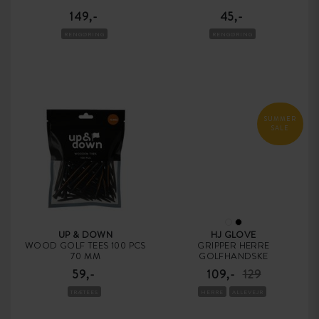
149,-
45,-
RENGØRING
RENGØRING
SUMMER
SALE
UP & DOWN
HJ GLOVE
WOOD GOLF TEES 100 PCS
GRIPPER HERRE
70 MM
GOLFHANDSKE
59,-
109,-
129
TRÆTEES
HERRE
ALLEVEJR