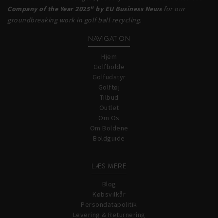
Company of the Year 2025" by EU Business News
for our
groundbreaking work in golf ball recycling.
NAVIGATION
Hjem
Golfbolde
Golfudstyr
Golftøj
Tilbud
Outlet
Om Os
Om Boldene
Boldguide
LÆS MERE
Blog
Købsvilkår
Persondatapolitik
Levering & Returnering