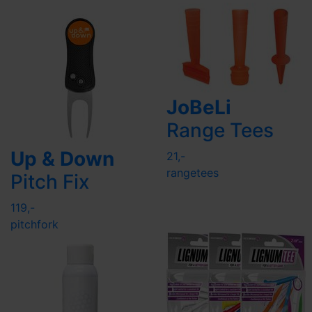
JoBeLi
Range Tees
Up & Down
21,-
rangetees
Pitch Fix
119,-
pitchfork