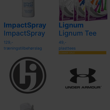
ImpactSpray
Lignum
ImpactSpray
Lignum Tee
129,-
49,-
træningstilbehør
slag
plasttees
SUMMER SALE