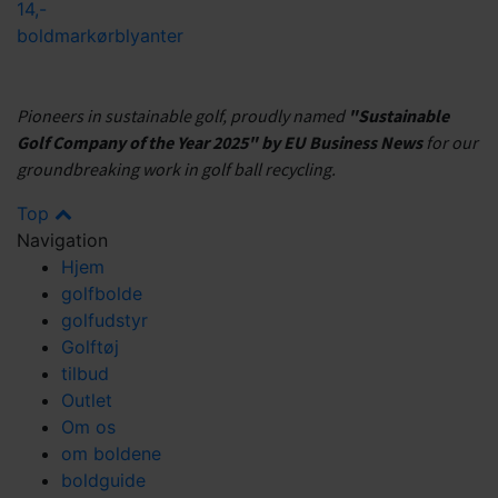
14,-
boldmarkør
blyanter
Pioneers in sustainable golf, proudly named
"Sustainable
Golf Company of the Year 2025" by EU Business News
for our
groundbreaking work in golf ball recycling.
Top
Navigation
Hjem
golfbolde
golfudstyr
Golftøj
tilbud
Outlet
Om os
om boldene
boldguide