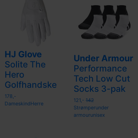
HJ Glove
Under Armour
Solite The
Performance
Hero
Tech Low Cut
Golfhandske
Socks 3-pak
178,-
121,-
142
Dame
skind
Herre
Strømper
under
armour
unisex