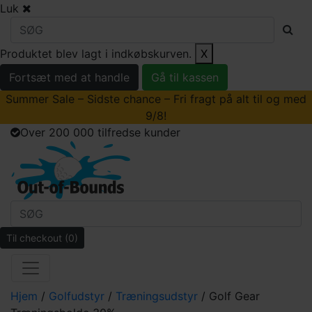
Luk
Produktet blev lagt i indkøbskurven.
X
Fortsæt med at handle
Gå til kassen
Summer Sale – Sidste chance – Fri fragt på alt til og med
9/8!
Over 200 000 tilfredse kunder
Til checkout
(0)
Hjem
/
Golfudstyr
/
Træningsudstyr
/ Golf Gear