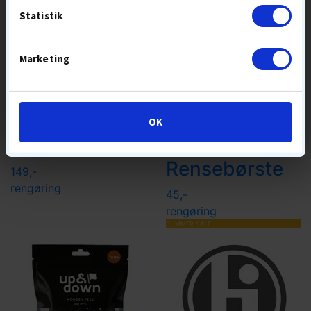
Statistik
Marketing
Golf Gear
Out of
Club Cleaner
Bounds
OK
Pro
3-in-one
Rensebørste
149,-
rengøring
45,-
rengøring
SUMMER SALE