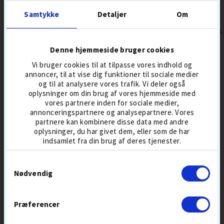
399,-
499
Samtykke
Detaljer
Om
bestseller 6
aug
distancebolde
boldmiks
køb
Denne hjemmeside bruger cookies
Populært golfudstyr
Vi bruger cookies til at tilpasse vores indhold og
annoncer, til at vise dig funktioner til sociale medier
og til at analysere vores trafik. Vi deler også
oplysninger om din brug af vores hjemmeside med
vores partnere inden for sociale medier,
annonceringspartnere og analysepartnere. Vores
partnere kan kombinere disse data med andre
oplysninger, du har givet dem, eller som de har
indsamlet fra din brug af deres tjenester.
Samtykkevalg
Nødvendig
Præferencer