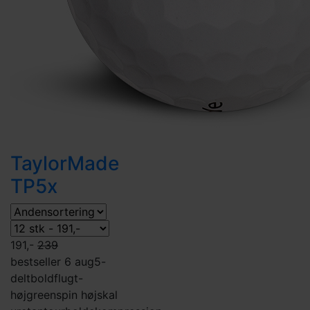
TaylorMade
TP5x
191,-
239
bestseller 6 aug
5-
delt
boldflugt-
høj
greenspin høj
skal