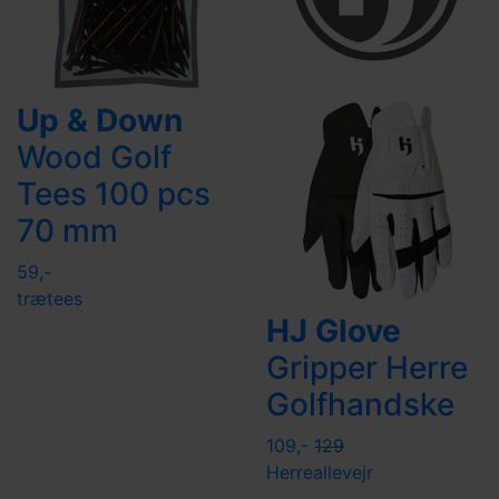
Up & Down
Wood Golf
Tees 100 pcs
70 mm
59,-
trætees
HJ Glove
Gripper Herre
Golfhandske
109,-
129
Herre
allevejr