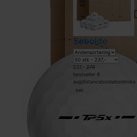
Søbolde
237,-
279
bestseller 6
aug
distancebolde
boldmiks
køb