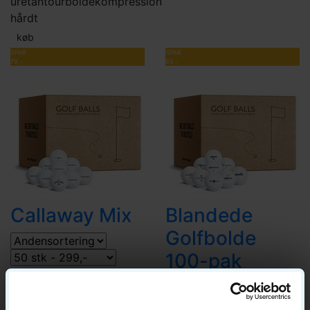
uretan
tourbolde
kompression
hårdt
køb
SPAR
SPAR
79,-
85,-
Callaway Mix
Blandede
Golfbolde
100-pak
299,-
399
bestseller 6 aug
boldmiks
køb