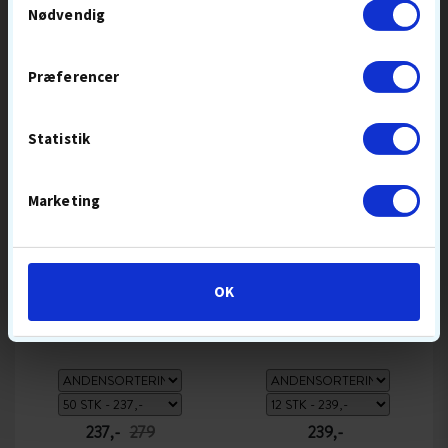
Nødvendig
BEDST SÆLGENDE
Præferencer
GOLFBOLDE LIGE NU
Statistik
SUMMER
SALE
Marketing
OK
SØBOLDE
TITLEIST PRO V1
237,-
279
239,-