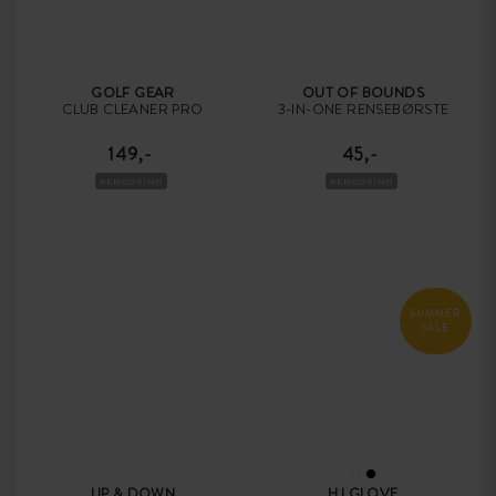
GOLF GEAR
OUT OF BOUNDS
CLUB CLEANER PRO
3-IN-ONE RENSEBØRSTE
149,-
45,-
RENGØRING
RENGØRING
SUMMER
SALE
UP & DOWN
HJ GLOVE