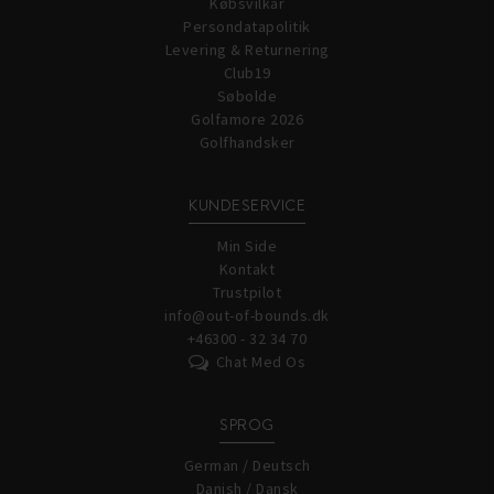
Købsvilkår
Persondatapolitik
Levering & Returnering
Club19
Søbolde
Golfamore 2026
Golfhandsker
KUNDESERVICE
Min Side
Kontakt
Trustpilot
info@out-of-bounds.dk
+46300 - 32 34 70
Chat Med Os
SPROG
German / Deutsch
Danish / Dansk