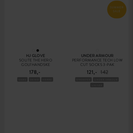
SUMMER
SALE
HJ GLOVE
UNDER ARMOUR
SOLITE THE HERO
PERFORMANCE TECH LOW
GOLFHANDSKE
CUT SOCKS 3-PAK
178,-
121,-
142
DAME
SKIND
HERRE
STRØMPER
UNDER ARMOUR
UNISEX