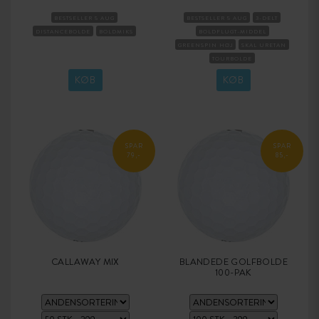
BESTSELLER 5 AUG
BESTSELLER 5 AUG
3-DELT
DISTANCEBOLDE
BOLDMIKS
BOLDFLUGT-MIDDEL
GREENSPIN HØJ
SKAL URETAN
TOURBOLDE
KOMPRESSION MEDIUM
KØB
KØB
SPAR
SPAR
79,-
85,-
CALLAWAY MIX
BLANDEDE GOLFBOLDE
100-PAK