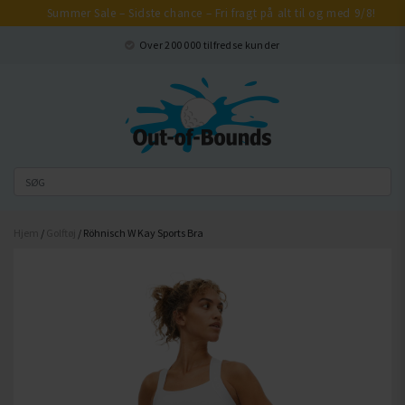
Summer Sale – Sidste chance – Fri fragt på alt til og med 9/8!
Luk
Over 200 000 tilfredse kunder
Hjem
/
Golftøj
/ Röhnisch W Kay Sports Bra