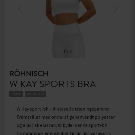
1
/
7
RÖHNISCH
W KAY SPORTS BRA
DAME
RÖHNISCH
W Kay sport-bh – din ideelle træningspartner.
Fremstillet med omhu af genanvendt polyester
og elastisk elastan, tilbyder denne sport-bh
fremragende egenskaber til din aktive livsstil.