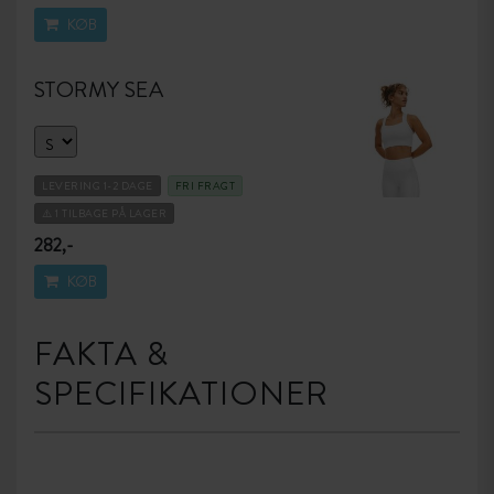
KØB
STORMY SEA
LEVERING 1-2 DAGE
FRI FRAGT
⚠️ 1 TILBAGE PÅ LAGER
282,-
KØB
FAKTA &
SPECIFIKATIONER