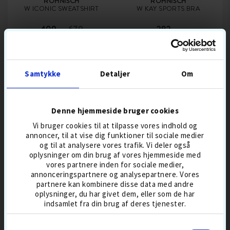
RÖHNISCH
RÖHNISCH
W ICONIC SWEATSHIRT
W KAY SPORTS BRA
409,-
679
282,-
TRØJER
DAME
RÖHNISCH
DAME
RÖHNISCH
Samtykke
Detaljer
Om
RÖHNISCH W KAY SPORTS
BRA PASSER TIL
Denne hjemmeside bruger cookies
Vi bruger cookies til at tilpasse vores indhold og
annoncer, til at vise dig funktioner til sociale medier
og til at analysere vores trafik. Vi deler også
oplysninger om din brug af vores hjemmeside med
vores partnere inden for sociale medier,
annonceringspartnere og analysepartnere. Vores
partnere kan kombinere disse data med andre
oplysninger, du har givet dem, eller som de har
indsamlet fra din brug af deres tjenester.
Samtykkevalg