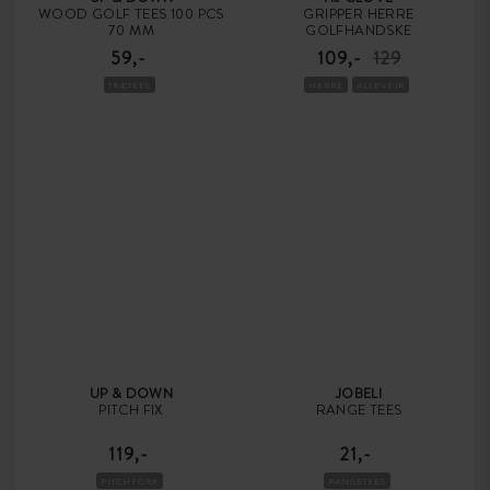
WOOD GOLF TEES 100 PCS
GRIPPER HERRE
70 MM
GOLFHANDSKE
59,-
109,-
129
TRÆTEES
HERRE
ALLEVEJR
UP & DOWN
JOBELI
PITCH FIX
RANGE TEES
119,-
21,-
PITCHFORK
RANGETEES