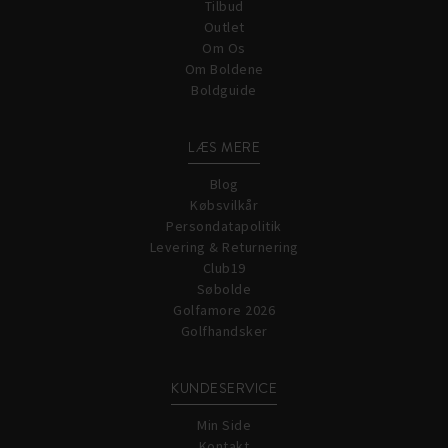
Tilbud
Outlet
Om Os
Om Boldene
Boldguide
LÆS MERE
Blog
Købsvilkår
Persondatapolitik
Levering & Returnering
Club19
Søbolde
Golfamore 2026
Golfhandsker
KUNDESERVICE
Min Side
Kontakt