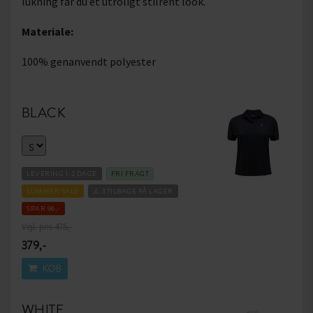
lukning får du et utroligt stilrent look.
Materiale:
100% genanvendt polyester
BLACK
LEVERING 1-2 DAGE
FRI FRAGT
SUMMER SALE
⚠️ 3 TILBAGE PÅ LAGER
SPAR 96,-
Vejl. pris 475,-
379,-
KØB
WHITE