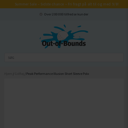
Summer Sale – Sidste chance – Fri fragt på alt til og med 9/8!
Luk
Over 200 000 tilfredse kunder
Hjem
/
Golftøj
/ Peak Performance Illusion Short Sleeve Polo