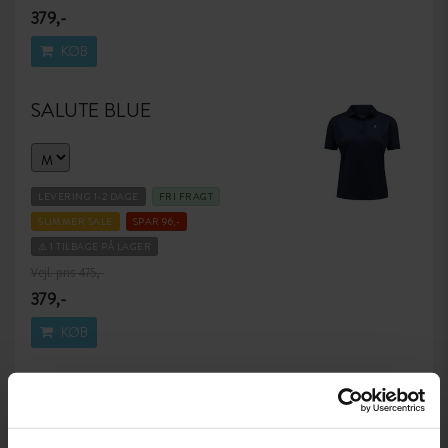
379,-
KØB
SALUTE BLUE
LEVERING 1-2 DAGE
FRI FRAGT
SUMMER SALE
SPAR 96,-
⚠️ 1 TILBAGE PÅ LAGER
Vejl. pris 475,-
379,-
KØB
FAKTA &
SPECIFIKATIONER