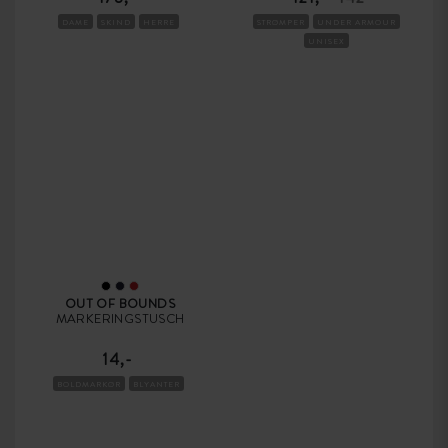
DAME
SKIND
HERRE
STRØMPER
UNDER ARMOUR
UNISEX
OUT OF BOUNDS
MARKERINGSTUSCH
14,-
BOLDMARKØR
BLYANTER