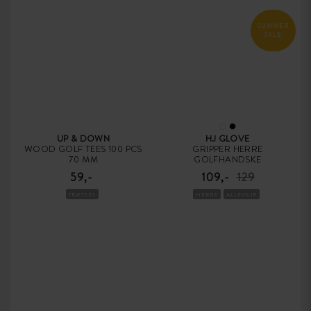
SUMMER
SALE
UP & DOWN
HJ GLOVE
WOOD GOLF TEES 100 PCS
GRIPPER HERRE
70 MM
GOLFHANDSKE
59,-
109,-
129
TRÆTEES
HERRE
ALLEVEJR