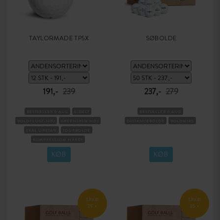
TAYLORMADE TP5X
SØBOLDE
191,-
239
237,-
279
BESTSELLER 6 AUG
5-DELT
BESTSELLER 6 AUG
BOLDFLUGT-HØJ
GREENSPIN HØJ
DISTANCEBOLDE
BOLDMIKS
SKAL URETAN
TOURBOLDE
KOMPRESSION HÅRDT
KØB
KØB
SPAR
SPAR
79,-
85,-