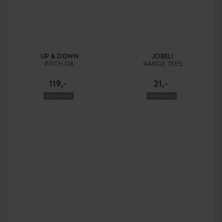
UP & DOWN
JOBELI
PITCH FIX
RANGE TEES
119,-
21,-
PITCHFORK
RANGETEES