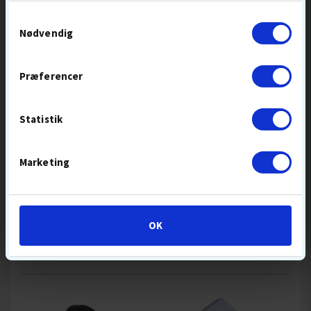
100-PAK
Samtykkevalg
Nødvendig
399,-
499
99,-
119
Præferencer
BESTSELLER 9 AUG
BESTSELLER 9 AUG
2-DELT
DISTANCEBOLDE
BOLDMIKS
BOLDFLUGT-HØJ
BLØDE BOLDE
Statistik
SKAL IONOMER
KOMPRESSION BLØD
KØB
KØB
Marketing
OK
POPULÆRT GOLFUDSTYR