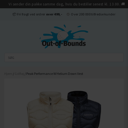
Vi sender din pakke samme dag, hvis du bestiller senest kl. 13.00. 🚚
Luk
📦 Fri fragt ved ordrer
over 499,-
Over 200 000 tilfredse kunder
Hjem
/
Golftøj
/ Peak Performance W Helium Down Vest