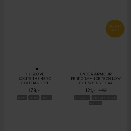
SUMMER
SALE
HJ GLOVE
UNDER ARMOUR
SOLITE THE HERO
PERFORMANCE TECH LOW
GOLFHANDSKE
CUT SOCKS 3-PAK
178,-
121,-
142
DAME
SKIND
HERRE
STRØMPER
UNDER ARMOUR
UNISEX