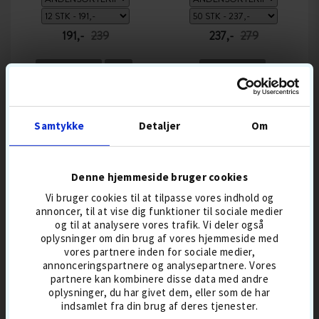
191,-
239
237,-
279
BESTSELLER 9 AUG
5-DELT
BESTSELLER 9 AUG
BOLDFLUGT-HØJ
GREENSPIN HØJ
DISTANCEBOLDE
BOLDMIKS
SKAL URETAN
TOURBOLDE
KOMPRESSION HÅRDT
Samtykke
Detaljer
Om
KØB
KØB
Denne hjemmeside bruger cookies
Vi bruger cookies til at tilpasse vores indhold og
-17%
-13%
annoncer, til at vise dig funktioner til sociale medier
og til at analysere vores trafik. Vi deler også
oplysninger om din brug af vores hjemmeside med
vores partnere inden for sociale medier,
annonceringspartnere og analysepartnere. Vores
partnere kan kombinere disse data med andre
oplysninger, du har givet dem, eller som de har
indsamlet fra din brug af deres tjenester.
BLANDEDE GOLFBOLDE
SRIXON SOFT FEEL