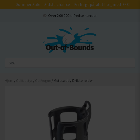
Summer Sale – Sidste chance – Fri fragt på alt til og med 9/8!
Luk
Over 200 000 tilfredse kunder
Hjem
/
Golfudstyr
/
Golfvogne
/ Motocaddy Drikkeholder