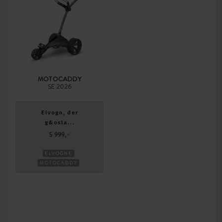
MOTOCADDY
SE 2026
Elvogn, der
g&osla...
5 999,-
ELVOGNE
MOTOCADDY