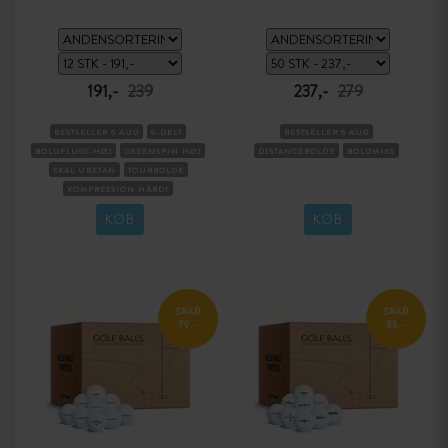
191,-
239
237,-
279
BESTSELLER 6 AUG
5-DELT
BESTSELLER 6 AUG
BOLDFLUGT-HØJ
GREENSPIN HØJ
DISTANCEBOLDE
BOLDMIKS
SKAL URETAN
TOURBOLDE
KOMPRESSION HÅRDT
KØB
KØB
SPAR
SPAR
79,-
85,-