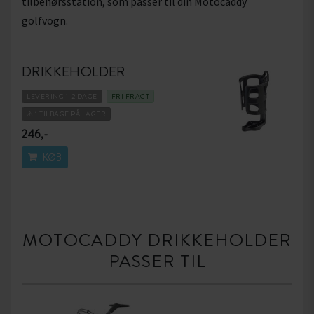
tilbehørsstation, som passer til din Motocaddy
golfvogn.
DRIKKEHOLDER
LEVERING 1-2 DAGE
FRI FRAGT
⚠️ 1 TILBAGE PÅ LAGER
246,-
KØB
MOTOCADDY DRIKKEHOLDER
PASSER TIL