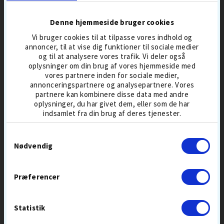
Denne hjemmeside bruger cookies
Vi bruger cookies til at tilpasse vores indhold og
annoncer, til at vise dig funktioner til sociale medier
og til at analysere vores trafik. Vi deler også
oplysninger om din brug af vores hjemmeside med
vores partnere inden for sociale medier,
annonceringspartnere og analysepartnere. Vores
partnere kan kombinere disse data med andre
GOLF GEAR
OUT OF BOUNDS
CLUB CLEANER PRO
3-IN-ONE RENSEBØRSTE
oplysninger, du har givet dem, eller som de har
indsamlet fra din brug af deres tjenester.
149,-
45,-
Samtykkevalg
RENGØRING
RENGØRING
Nødvendig
Præferencer
SUMMER
SALE
Statistik