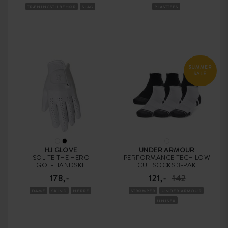
TRÆNINGSTILBEHØR
SLAG
PLASTTEES
SUMMER
SALE
HJ GLOVE
UNDER ARMOUR
SOLITE THE HERO
PERFORMANCE TECH LOW
GOLFHANDSKE
CUT SOCKS 3-PAK
178,-
121,-
142
DAME
SKIND
HERRE
STRØMPER
UNDER ARMOUR
UNISEX