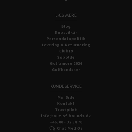
LÆS MERE
Blog
Købsvilkår
Persondatapolitik
Levering & Returnering
Club19
Søbolde
Golfamore 2026
Golfhandsker
KUNDESERVICE
Min Side
Kontakt
Trustpilot
info@out-of-bounds.dk
+46300 - 32 34 70
Chat Med Os