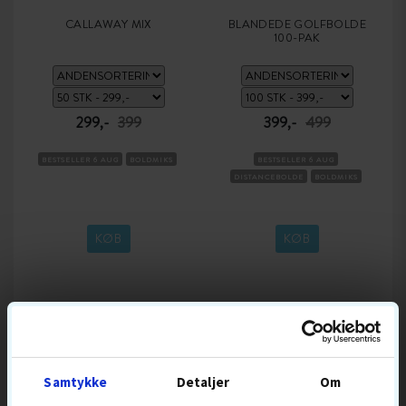
CALLAWAY MIX
BLANDEDE GOLFBOLDE
100-PAK
299,-
399
399,-
499
BESTSELLER 6 AUG
BOLDMIKS
BESTSELLER 6 AUG
DISTANCEBOLDE
BOLDMIKS
KØB
KØB
POPULÆRT GOLFUDSTYR
Samtykke
Detaljer
Om