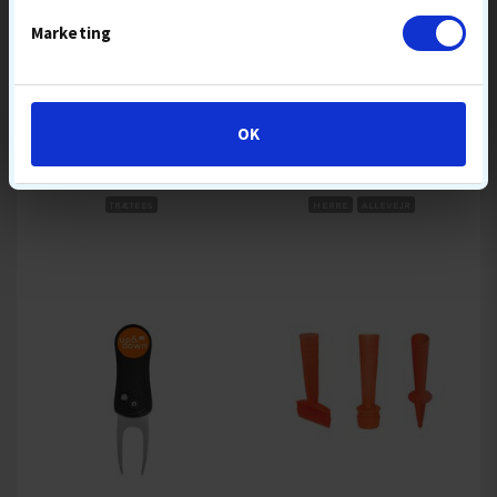
Marketing
UP & DOWN
HJ GLOVE
WOOD GOLF TEES 100 PCS
GRIPPER HERRE
OK
70 MM
GOLFHANDSKE
59,-
109,-
129
TRÆTEES
HERRE
ALLEVEJR