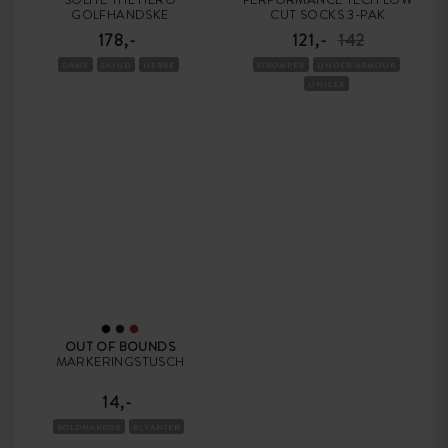
GOLFHANDSKE
CUT SOCKS 3-PAK
178,-
121,-
142
DAME
SKIND
HERRE
STRØMPER
UNDER ARMOUR
UNISEX
OUT OF BOUNDS
MARKERINGSTUSCH
14,-
BOLDMARKØR
BLYANTER