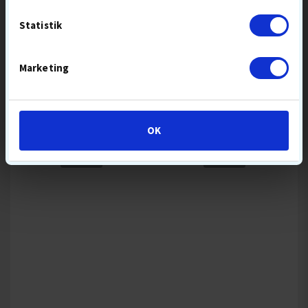
Statistik
Marketing
UP & DOWN
JOBELI
PITCH FIX
RANGE TEES
OK
119,-
21,-
PITCHFORK
RANGETEES