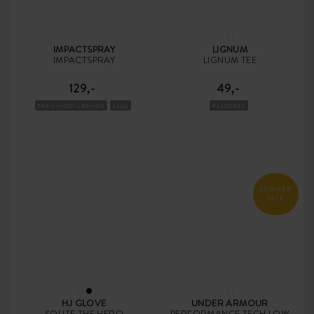
IMPACTSPRAY
LIGNUM
IMPACTSPRAY
LIGNUM TEE
129,-
49,-
TRÆNINGSTILBEHØR
SLAG
PLASTTEES
SUMMER
SALE
HJ GLOVE
UNDER ARMOUR
SOLITE THE HERO
PERFORMANCE TECH LOW