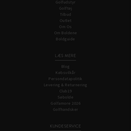
Golfudstyr
Golftøj
Tilbud
Outlet
Om Os
Om Boldene
Boldguide
LÆS MERE
Blog
Købsvilkår
Persondatapolitik
Levering & Returnering
Club19
Søbolde
Golfamore 2026
Golfhandsker
KUNDESERVICE