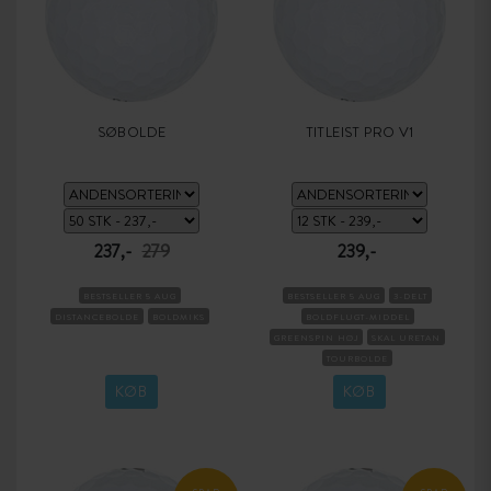
SØBOLDE
TITLEIST PRO V1
237,-
279
239,-
BESTSELLER 5 AUG
BESTSELLER 5 AUG
3-DELT
DISTANCEBOLDE
BOLDMIKS
BOLDFLUGT-MIDDEL
GREENSPIN HØJ
SKAL URETAN
TOURBOLDE
KOMPRESSION MEDIUM
KØB
KØB