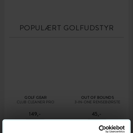
POPULÆRT GOLFUDSTYR
GOLF GEAR
OUT OF BOUNDS
CLUB CLEANER PRO
3-IN-ONE RENSEBØRSTE
149,-
45,-
RENGØRING
RENGØRING