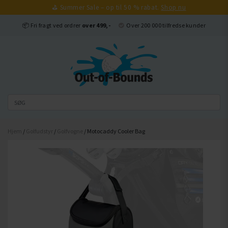
⛳ Summer Sale – op til 50 % rabat.
Shop nu
Luk
📦 Fri fragt ved ordrer
over 499,-
Over 200 000 tilfredse kunder
Hjem
/
Golfudstyr
/
Golfvogne
/ Motocaddy Cooler Bag