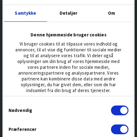
Samtykke
Detaljer
Om
SUMMER
SALE
Denne hjemmeside bruger cookies
Vi bruger cookies til at tilpasse vores indhold og
annoncer, til at vise dig funktioner til sociale medier
og til at analysere vores trafik. Vi deler også
oplysninger om din brug af vores hjemmeside med
vores partnere inden for sociale medier,
annonceringspartnere og analysepartnere. Vores
UP & DOWN
HJ GLOVE
partnere kan kombinere disse data med andre
WOOD GOLF TEES 100 PCS
GRIPPER HERRE
70 MM
GOLFHANDSKE
oplysninger, du har givet dem, eller som de har
indsamlet fra din brug af deres tjenester.
59,-
109,-
129
TRÆTEES
HERRE
ALLEVEJR
Samtykkevalg
Nødvendig
Præferencer