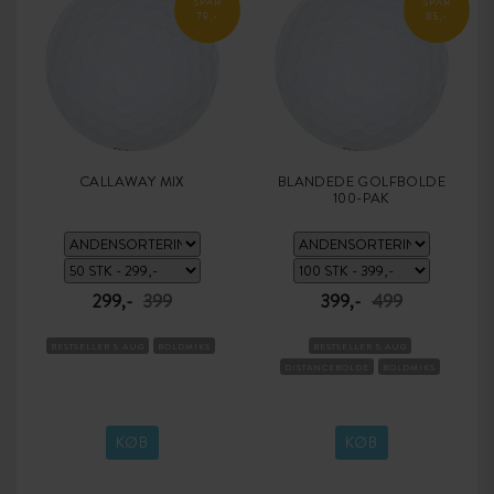
SPAR
SPAR
79,-
85,-
CALLAWAY MIX
BLANDEDE GOLFBOLDE
100-PAK
299,-
399
399,-
499
BESTSELLER 5 AUG
BOLDMIKS
BESTSELLER 5 AUG
DISTANCEBOLDE
BOLDMIKS
KØB
KØB