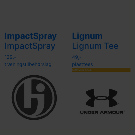
ImpactSpray
Lignum
ImpactSpray
Lignum Tee
129,-
49,-
træningstilbehør
slag
plasttees
SUMMER SALE