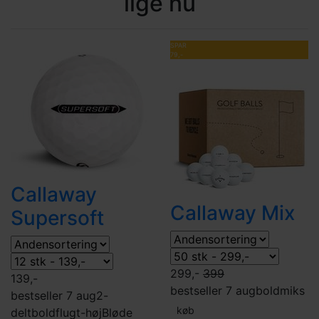
lige nu
SPAR
79,-
Callaway
Callaway Mix
Supersoft
299,-
399
139,-
bestseller 7 aug
boldmiks
bestseller 7 aug
2-
køb
delt
boldflugt-høj
Bløde