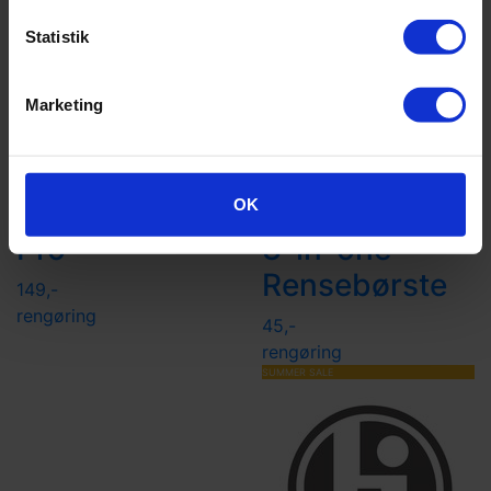
Statistik
Marketing
Golf Gear
Out of
Club Cleaner
Bounds
OK
Pro
3-in-one
Rensebørste
149,-
rengøring
45,-
rengøring
SUMMER SALE