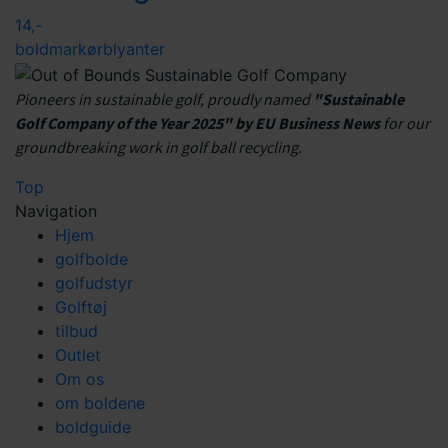
14,-
boldmarkør
blyanter
Pioneers in sustainable golf, proudly named
"Sustainable
Golf Company of the Year 2025" by EU Business News
for our
groundbreaking work in golf ball recycling.
Top
Navigation
Hjem
golfbolde
golfudstyr
Golftøj
tilbud
Outlet
Om os
om boldene
boldguide