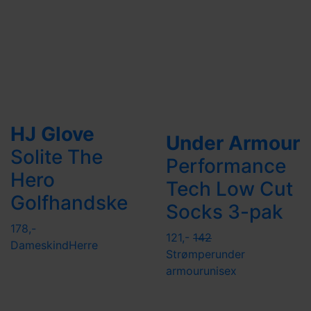
HJ Glove
Under Armour
Solite The
Performance
Hero
Tech Low Cut
Golfhandske
Socks 3-pak
178,-
121,-
142
Dame
skind
Herre
Strømper
under
armour
unisex