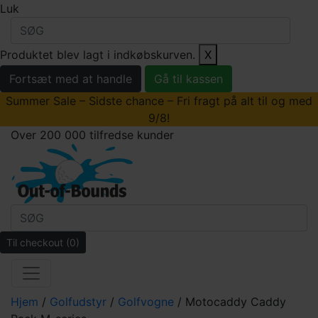
Luk
Produktet blev lagt i indkøbskurven.
X
Fortsæt med at handle
Gå til kassen
Summer Sale – Sidste chance – Fri fragt på alt til og med
9/8!
Over 200 000 tilfredse kunder
Til checkout
(0)
Hjem
/
Golfudstyr
/
Golfvogne
/ Motocaddy Caddy