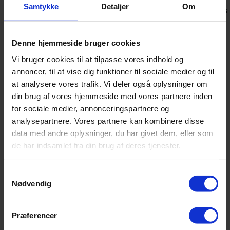
delt
boldflugt-
Samtykke
Detaljer
Om
aug
distancebolde
boldmiks
middel
greenspin høj
skal
køb
uretan
tourbolde
kompression
medium
Denne hjemmeside bruger cookies
køb
Vi bruger cookies til at tilpasse vores indhold og
Populært golfudstyr
annoncer, til at vise dig funktioner til sociale medier og til
at analysere vores trafik. Vi deler også oplysninger om
din brug af vores hjemmeside med vores partnere inden
for sociale medier, annonceringspartnere og
analysepartnere. Vores partnere kan kombinere disse
data med andre oplysninger, du har givet dem, eller som
de har indsamlet fra din brug af deres tjenester.
Samtykkevalg
Nødvendig
Præferencer