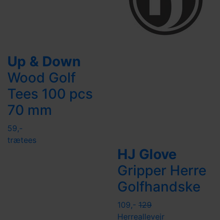
Up & Down
Wood Golf
Tees 100 pcs
70 mm
59,-
trætees
HJ Glove
Gripper Herre
Golfhandske
109,-
129
Herre
allevejr