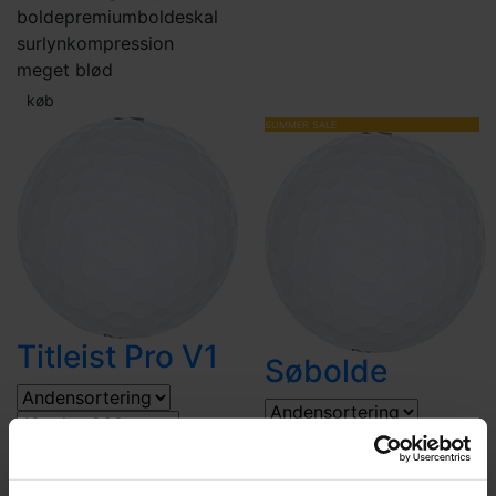
bolde
premiumbolde
skal
surlyn
kompression
meget blød
køb
SUMMER SALE
Titleist Pro V1
Søbolde
239,-
237,-
279
bestseller 7 aug
3-
bestseller 7