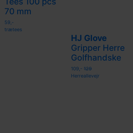
Tees 100 pcs
70 mm
59,-
trætees
HJ Glove
Gripper Herre
Golfhandske
109,-
129
Herre
allevejr