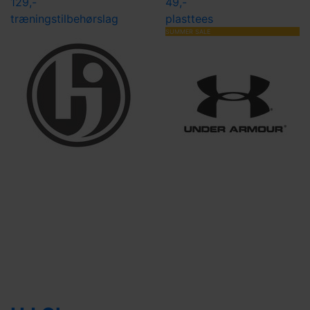
129,-
49,-
træningstilbehør
slag
plasttees
SUMMER SALE