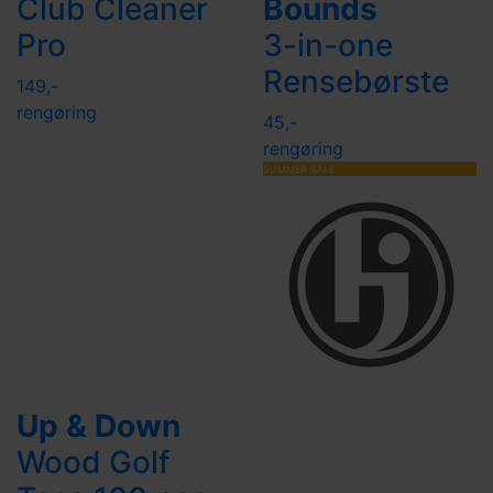
Club Cleaner
Bounds
Pro
3-in-one
Rensebørste
149,-
rengøring
45,-
rengøring
SUMMER SALE
Up & Down
Wood Golf