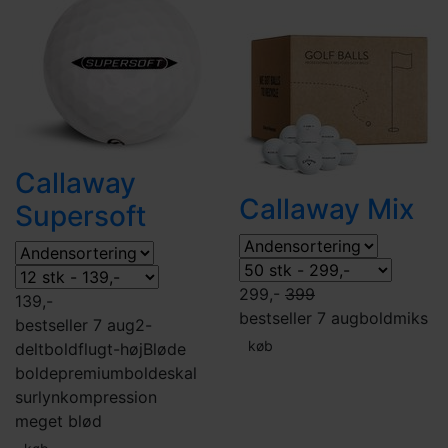
Callaway
Callaway Mix
Supersoft
299,-
399
139,-
bestseller 7 aug
boldmiks
bestseller 7 aug
2-
køb
delt
boldflugt-høj
Bløde
bolde
premiumbolde
skal
surlyn
kompression
meget blød