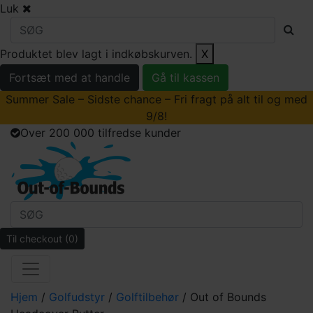
Luk
Produktet blev lagt i indkøbskurven.
X
Fortsæt med at handle
Gå til kassen
Summer Sale – Sidste chance – Fri fragt på alt til og med
9/8!
Over 200 000 tilfredse kunder
Til checkout
(0)
Hjem
/
Golfudstyr
/
Golftilbehør
/ Out of Bounds