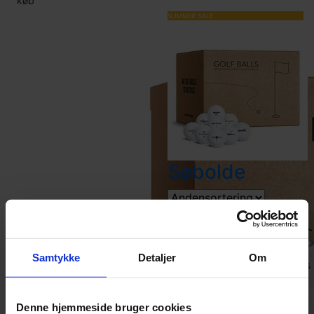
køb
SUMMER SALE
Søbolde
237,-
279
bestseller 7
Samtykke
Detaljer
Om
aug
distancebolde
boldmiks
køb
Denne hjemmeside bruger cookies