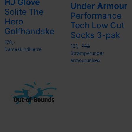
HJ Glove
Under Armour
Solite The
Performance
Hero
Tech Low Cut
Golfhandske
Socks 3-pak
178,-
121,-
142
Dame
skind
Herre
Strømper
under
armour
unisex