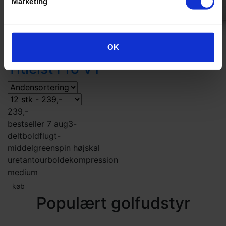
Marketing
OK
Titleist Pro V1
239,-
bestseller 7 aug
3-
delt
boldflugt-
middel
greenspin høj
skal
uretan
tourbolde
kompression
medium
køb
Populært golfudstyr