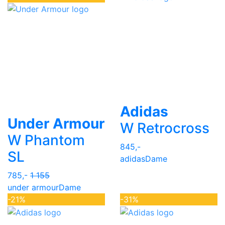
Adidas
Under Armour
W Retrocross
W Phantom
845,-
SL
adidas
Dame
785,-
1 155
under armour
Dame
-21%
-31%