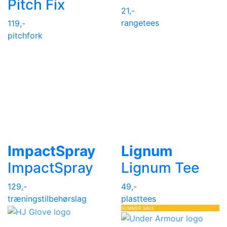
Pitch Fix
21,-
rangetees
119,-
pitchfork
ImpactSpray
Lignum
ImpactSpray
Lignum Tee
129,-
49,-
træningstilbehør
slag
plasttees
SUMMER SALE