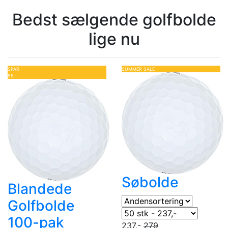
Bedst sælgende golfbolde
lige nu
SPAR
SUMMER SALE
85,-
Søbolde
Blandede
Golfbolde
100-pak
237,-
279