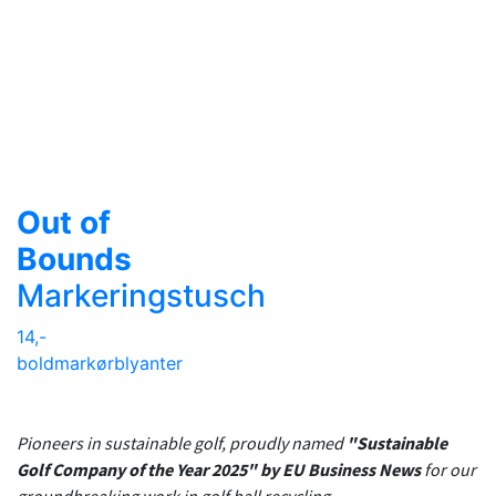
Out of
Bounds
Markeringstusch
14,-
boldmarkør
blyanter
Pioneers in sustainable golf, proudly named
"Sustainable
Golf Company of the Year 2025" by EU Business News
for our
groundbreaking work in golf ball recycling.