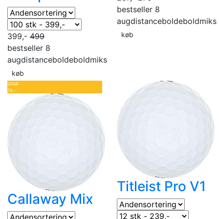
bestseller 8
aug
distancebolde
boldmiks
køb
399,-
499
bestseller 8
aug
distancebolde
boldmiks
køb
SPAR
79,-
Titleist Pro V1
Callaway Mix