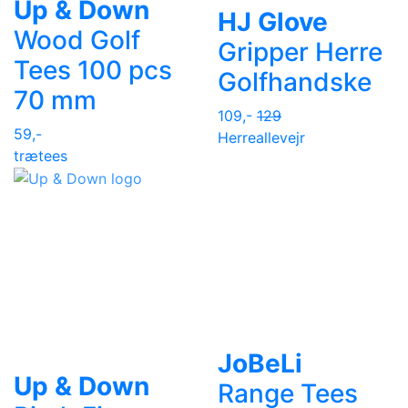
Up & Down
HJ Glove
Wood Golf
Gripper Herre
Tees 100 pcs
Golfhandske
70 mm
109,-
129
59,-
Herre
allevejr
trætees
JoBeLi
Up & Down
Range Tees