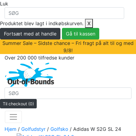
Luk
Produktet blev lagt i indkøbskurven.
X
Fortsæt med at handle
Gå til kassen
Summer Sale – Sidste chance – Fri fragt på alt til og med
9/8!
Over 200 000 tilfredse kunder
Til checkout
(0)
Hjem
/
Golfudstyr
/
Golfsko
/ Adidas W S2G SL 24