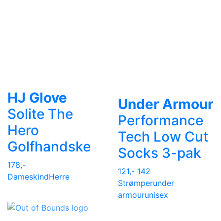
HJ Glove
Under Armour
Solite The
Performance
Hero
Tech Low Cut
Golfhandske
Socks 3-pak
178,-
121,-
142
Dame
skind
Herre
Strømper
under
armour
unisex