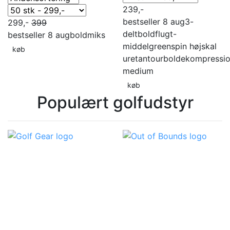
239,-
bestseller 8 aug
3-
299,-
399
delt
boldflugt-
bestseller 8 aug
boldmiks
middel
greenspin høj
skal
køb
uretan
tourbolde
kompressi
medium
køb
Populært golfudstyr