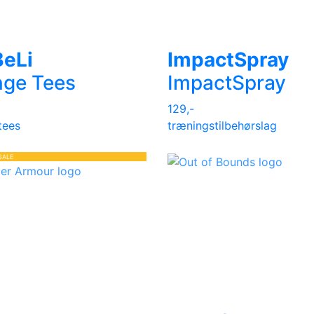
BeLi
ImpactSpray
nge Tees
ImpactSpray
129,-
tees
træningstilbehør
slag
SALE