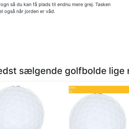
ogn så du kan få plads til endnu mere grej. Tasken
el også når jorden er våd.
edst sælgende golfbolde lige 
SPAR
79,-