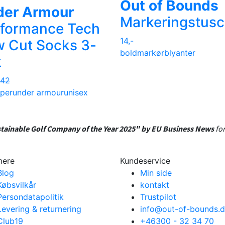
Out of Bounds
der Armour
Markeringstus
formance Tech
14,-
 Cut Socks 3-
boldmarkør
blyanter
k
142
per
under armour
unisex
tainable Golf Company of the Year 2025" by EU Business News
for
mere
Kundeservice
Blog
Min side
Købsvilkår
kontakt
Persondatapolitik
Trustpilot
Levering & returnering
info@out-of-bounds.
Club19
+46300 - 32 34 70