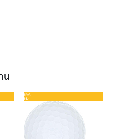
nu
SPAR
85,-