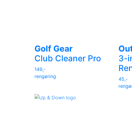
Golf Gear
Out
Club Cleaner Pro
3-i
Re
149,-
rengøring
45,-
rengø