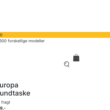
8!
300 forskellige modeller
kontakt
0
uropa
undtaske
i fragt
9,-