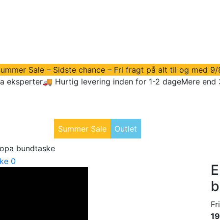
ummer Sale – Sidste chance – Fri fragt på alt til og med 9/
ra eksperter
🚚 Hurtig levering inden for 1-2 dage
Mere end 
dstyr
Golftøj
Summer Sale
Outlet
Vores Søbolde
ropa bundtaske
E
b
Fr
19