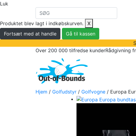
Luk
Produktet blev lagt i indkøbskurven.
X
Fortsæt med at handle
Gå til kassen
S
Over 200 000 tilfredse kunder
Rådgivning f
golfbolde
golfu
Hjem
/
Golfudstyr
/
Golfvogne
/ Europa Eu