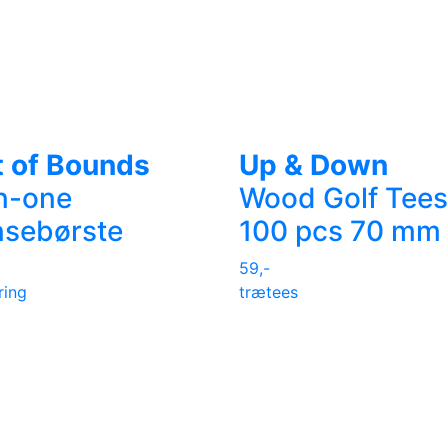
 of Bounds
Up & Down
n-one
Wood Golf Tees
nsebørste
100 pcs 70 mm
59,-
ring
trætees