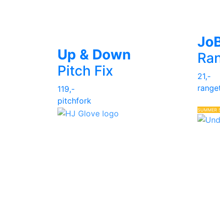
Jo
Up & Down
Ra
Pitch Fix
21,-
range
119,-
pitchfork
SUMMER 