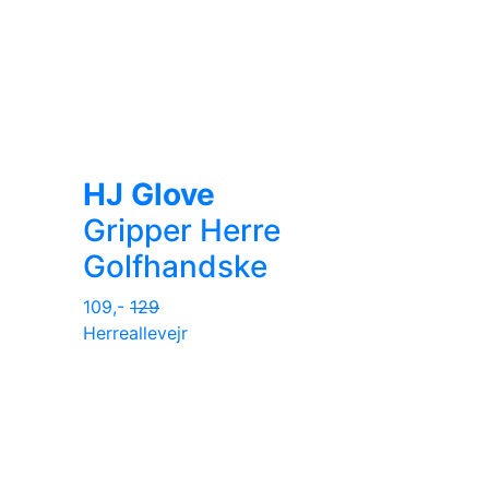
HJ Glove
Gripper Herre
Golfhandske
109,-
129
Herre
allevejr