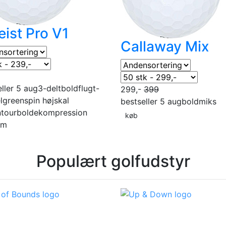
leist Pro V1
Callaway Mix
ller 5 aug
3-delt
boldflugt-
299,-
399
l
greenspin høj
skal
bestseller 5 aug
boldmiks
n
tourbolde
kompression
køb
um
Populært golfudstyr