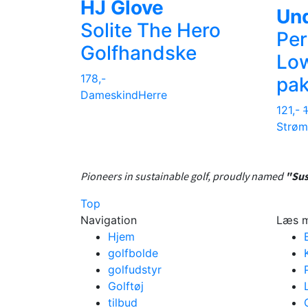
HJ Glove
Un
Solite The Hero
Per
Golfhandske
Low
178,-
pa
Dame
skind
Herre
121,-
Strøm
Pioneers in sustainable golf, proudly named
"Sus
Top
Navigation
Læs 
Hjem
golfbolde
golfudstyr
Golftøj
tilbud