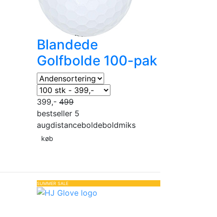
Blandede
Golfbolde 100-pak
399,-
499
bestseller 5
aug
distancebolde
boldmiks
køb
SUMMER SALE