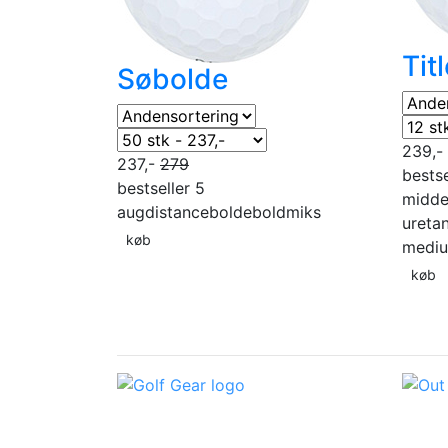
Tit
Søbolde
239,-
237,-
279
bestse
bestseller 5
midde
aug
distancebolde
boldmiks
ureta
køb
medi
køb