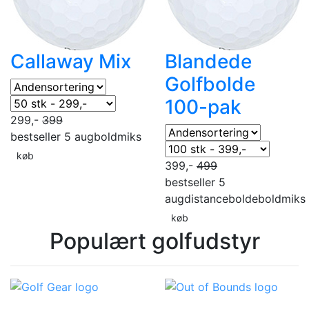
Callaway Mix
Blandede
Golfbolde
100-pak
299,-
399
bestseller 5 aug
boldmiks
køb
399,-
499
bestseller 5
aug
distancebolde
boldmiks
køb
Populært golfudstyr