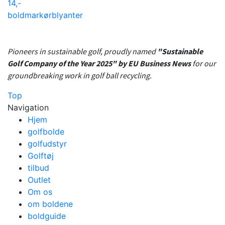
14,-
boldmarkør
blyanter
Pioneers in sustainable golf, proudly named
"Sustainable
Golf Company of the Year 2025" by EU Business News
for our
groundbreaking work in golf ball recycling.
Top
Navigation
Hjem
golfbolde
golfudstyr
Golftøj
tilbud
Outlet
Om os
om boldene
boldguide