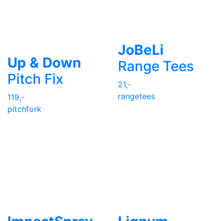
JoBeLi
Up & Down
Range Tees
Pitch Fix
21,-
rangetees
119,-
pitchfork