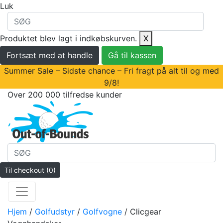
Luk
Produktet blev lagt i indkøbskurven.
X
Fortsæt med at handle
Gå til kassen
Summer Sale – Sidste chance – Fri fragt på alt til og med
9/8!
Over 200 000 tilfredse kunder
Til checkout
(0)
Hjem
/
Golfudstyr
/
Golfvogne
/ Clicgear