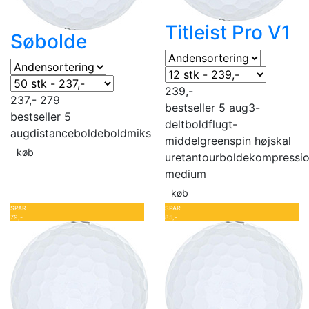
Titleist Pro V1
Søbolde
239,-
237,-
279
bestseller 5 aug
3-
bestseller 5
delt
boldflugt-
aug
distancebolde
boldmiks
middel
greenspin høj
skal
køb
uretan
tourbolde
kompressi
medium
køb
SPAR
SPAR
79,-
85,-