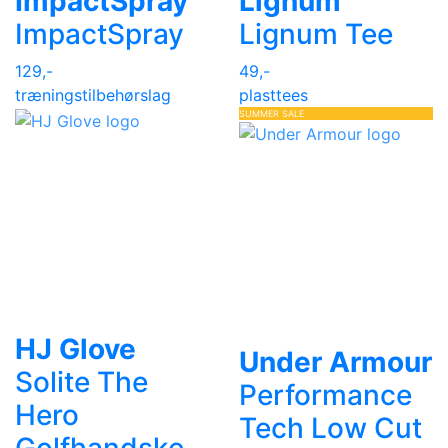
ImpactSpray
Lignum
ImpactSpray
Lignum Tee
129,-
49,-
træningstilbehør
slag
plasttees
SUMMER SALE
HJ Glove
Under Armour
Solite The
Performance
Hero
Tech Low Cut
Golfhandske