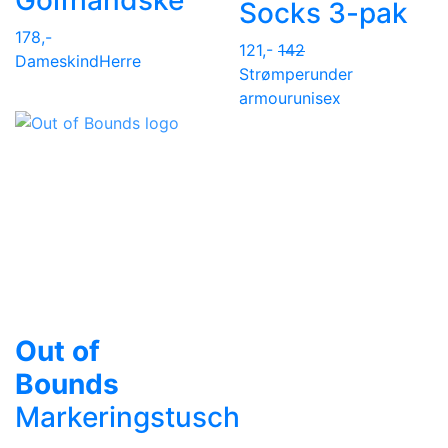
Socks 3-pak
178,-
121,-
142
Dame
skind
Herre
Strømper
under
armour
unisex
Out of
Bounds
Markeringstusch