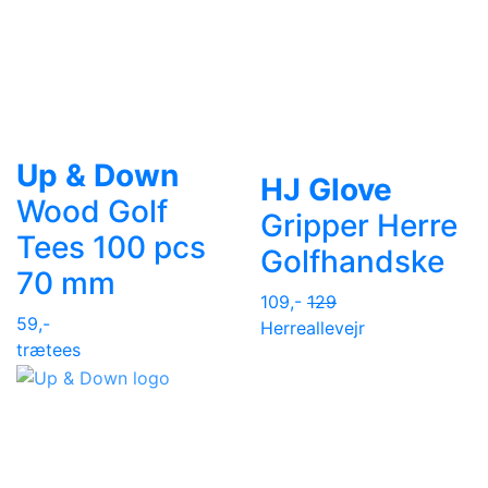
Up & Down
HJ Glove
Wood Golf
Gripper Herre
Tees 100 pcs
Golfhandske
70 mm
109,-
129
59,-
Herre
allevejr
trætees