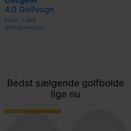
4.0 Golfvogn
2 642,-
2 854
Golfvogne
clicgear
Bedst sælgende golfbolde
lige nu
SUMMER SALE