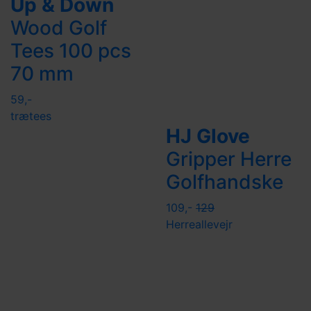
Up & Down
Wood Golf
Tees 100 pcs
70 mm
59,-
trætees
HJ Glove
Gripper Herre
Golfhandske
109,-
129
Herre
allevejr