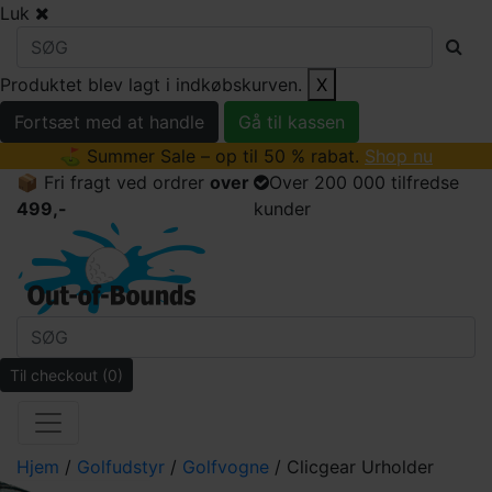
Luk
Produktet blev lagt i indkøbskurven.
X
Fortsæt med at handle
Gå til kassen
⛳ Summer Sale – op til 50 % rabat.
Shop nu
📦 Fri fragt ved ordrer
over
Over 200 000 tilfredse
499,-
kunder
Til checkout
(0)
Hjem
/
Golfudstyr
/
Golfvogne
/ Clicgear Urholder