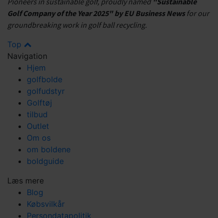
Pioneers in sustainable golf, proudly named
"Sustainable
Golf Company of the Year 2025" by EU Business News
for our
groundbreaking work in golf ball recycling.
Top
Navigation
Hjem
golfbolde
golfudstyr
Golftøj
tilbud
Outlet
Om os
om boldene
boldguide
Læs mere
Blog
Købsvilkår
Persondatapolitik