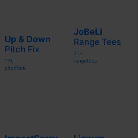
JoBeLi
Up & Down
Range Tees
Pitch Fix
21,-
119,-
rangetees
pitchfork