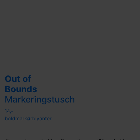
Out of
Bounds
Markeringstusch
14,-
boldmarkør
blyanter