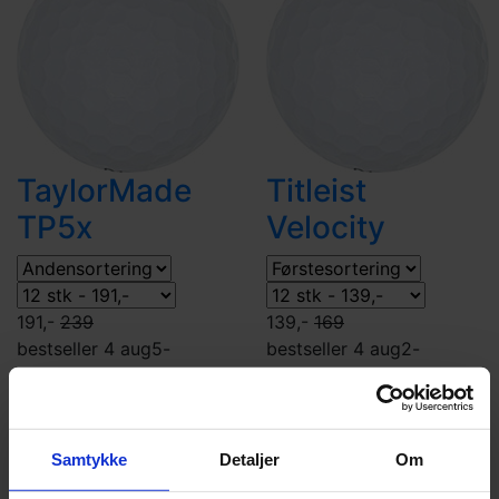
TaylorMade
Titleist
TP5x
Velocity
191,-
239
139,-
169
bestseller 4 aug
5-
bestseller 4 aug
2-
delt
boldflugt-
delt
boldflugt-
høj
greenspin høj
skal
høj
distancebolde
skal
uretan
tourbolde
kompression
ionomer
kompression
hårdt
hårdt
Samtykke
Detaljer
Om
køb
køb