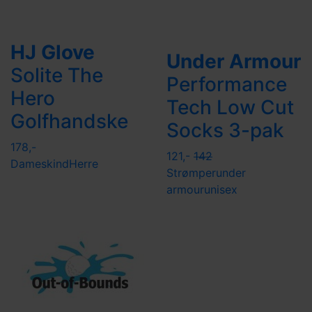
HJ Glove
Under Armour
Solite The
Performance
Hero
Tech Low Cut
Golfhandske
Socks 3-pak
178,-
121,-
142
Dame
skind
Herre
Strømper
under
armour
unisex