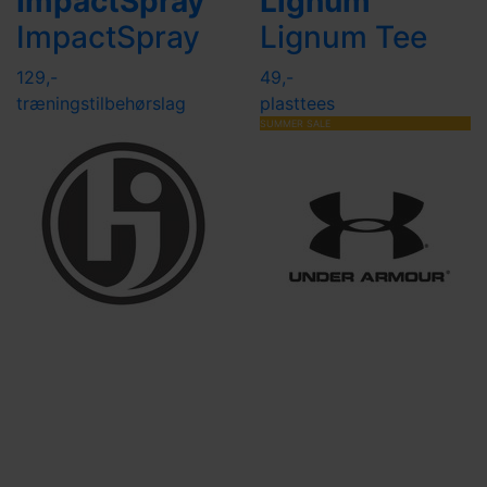
ImpactSpray
Lignum
ImpactSpray
Lignum Tee
129,-
49,-
træningstilbehør
slag
plasttees
SUMMER SALE