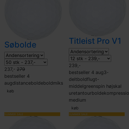
Titleist Pro V1
Søbolde
239,-
237,-
279
bestseller 4 aug
3-
bestseller 4
delt
boldflugt-
aug
distancebolde
boldmiks
middel
greenspin høj
skal
køb
uretan
tourbolde
kompressi
medium
køb
SUMMER SALE
SUMMER SALE