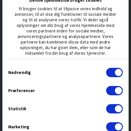
Denne hjemmeside bruger cookies
Vi bruger cookies til at tilpasse vores indhold og
annoncer, til at vise dig funktioner til sociale medier
og til at analysere vores trafik. Vi deler også
oplysninger om din brug af vores hjemmeside med
GOLF GEAR
OUT OF BOUNDS
vores partnere inden for sociale medier,
CLUB CLEANER PRO
3-IN-ONE RENSEBØRSTE
annonceringspartnere og analysepartnere. Vores
partnere kan kombinere disse data med andre
149,-
45,-
oplysninger, du har givet dem, eller som de har
indsamlet fra din brug af deres tjenester.
RENGØRING
RENGØRING
Samtykkevalg
Nødvendig
SUMMER
Præferencer
SALE
Statistik
Marketing