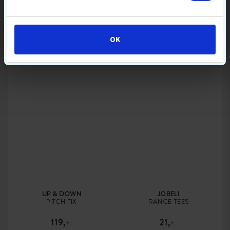
UP & DOWN
HJ GLOVE
WOOD GOLF TEES 100 PCS
GRIPPER HERRE
70 MM
GOLFHANDSKE
59,-
109,-
129
OK
TRÆTEES
HERRE
ALLEVEJR
UP & DOWN
JOBELI
PITCH FIX
RANGE TEES
119,-
21,-