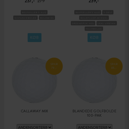
237,-
279
239,-
BESTSELLER 5 AUG
BESTSELLER 5 AUG
3-DELT
DISTANCEBOLDE
BOLDMIKS
BOLDFLUGT-MIDDEL
GREENSPIN HØJ
SKAL URETAN
TOURBOLDE
KOMPRESSION MEDIUM
KØB
KØB
SPAR
SPAR
79,-
85,-
CALLAWAY MIX
BLANDEDE GOLFBOLDE
100-PAK