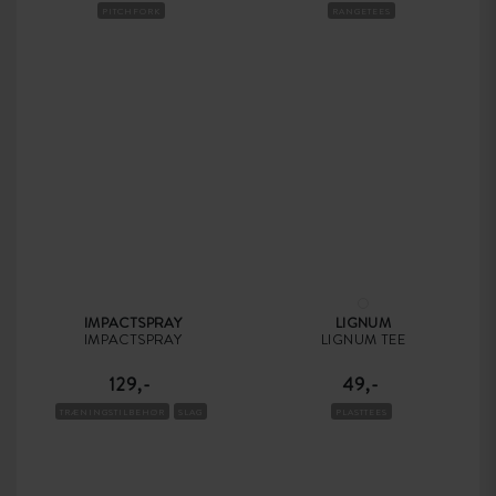
PITCHFORK
RANGETEES
IMPACTSPRAY
LIGNUM
IMPACTSPRAY
LIGNUM TEE
129,-
49,-
TRÆNINGSTILBEHØR
SLAG
PLASTTEES