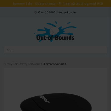
Summer Sale – Sidste chance – Fri fragt på alt til og med 9/8!
Luk
Over 200 000 tilfredse kunder
Hjem
/
Golfudstyr
/
Golfvogne
/ Clicgear Styreknop