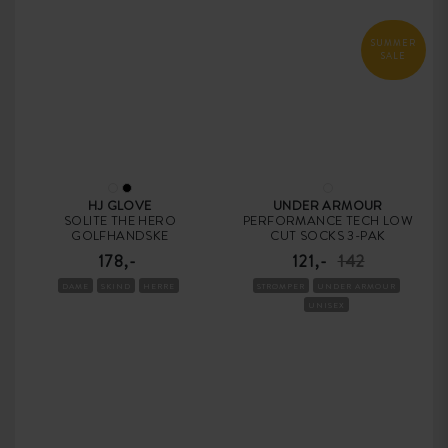
SUMMER
SALE
HJ GLOVE
UNDER ARMOUR
SOLITE THE HERO
PERFORMANCE TECH LOW
GOLFHANDSKE
CUT SOCKS 3-PAK
178,-
121,-
142
DAME
SKIND
HERRE
STRØMPER
UNDER ARMOUR
UNISEX