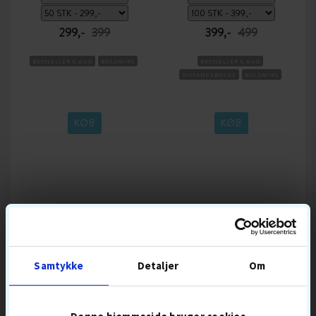
299,-
399
399,-
499
BESTSELLER 5 AUG
BOLDMIKS
BESTSELLER 5 AUG
DISTANCEBOLDE
BOLDMIKS
KØB
KØB
POPULÆRT GOLFUDSTYR
Samtykke
Detaljer
Om