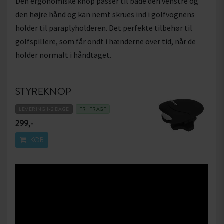
Den ergonomiske knop passer til både den venstre og
den højre hånd og kan nemt skrues ind i golfvognens
holder til paraplyholderen. Det perfekte tilbehør til
golfspillere, som får ondt i hænderne over tid, når de
holder normalt i håndtaget.
STYREKNOP
LEVERING 1-2 DAGE
FRI FRAGT
299,-
KØB