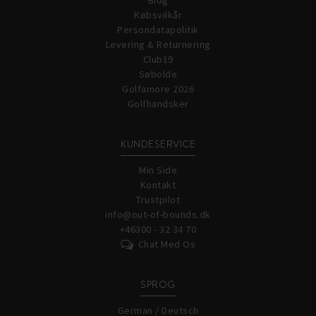
Blog
Købsvilkår
Persondatapolitik
Levering & Returnering
Club19
Søbolde
Golfamore 2026
Golfhandsker
KUNDESERVICE
Min Side
Kontakt
Trustpilot
info@out-of-bounds.dk
+46300 - 32 34 70
Chat Med Os
SPROG
German / Deutsch