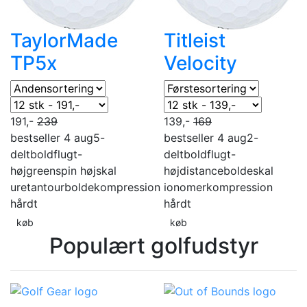
TaylorMade
Titleist
TP5x
Velocity
191,-
239
139,-
169
bestseller 4 aug
5-
bestseller 4 aug
2-
delt
boldflugt-
delt
boldflugt-
høj
greenspin høj
skal
høj
distancebolde
skal
uretan
tourbolde
kompression
ionomer
kompression
hårdt
hårdt
køb
køb
Populært golfudstyr