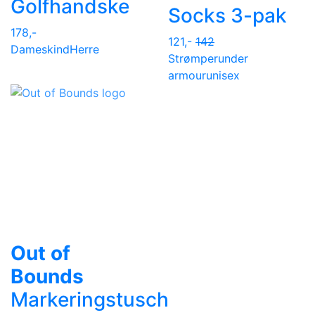
Golfhandske
Socks 3-pak
178,-
121,-
142
Dame
skind
Herre
Strømper
under
armour
unisex
Out of
Bounds
Markeringstusch