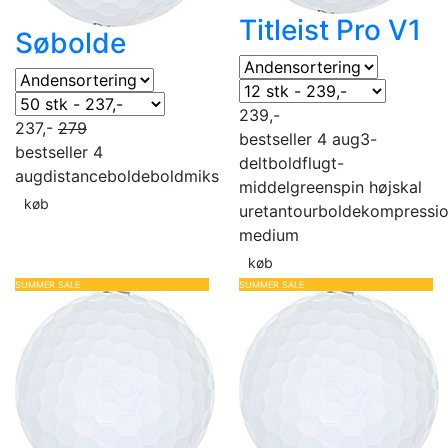
Titleist Pro V1
Søbolde
239,-
237,-
279
bestseller 4 aug
3-
bestseller 4
delt
boldflugt-
aug
distancebolde
boldmiks
middel
greenspin høj
skal
køb
uretan
tourbolde
kompressi
medium
køb
SUMMER SALE
SUMMER SALE