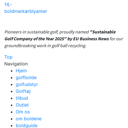
14,-
boldmarkør
blyanter
Pioneers in sustainable golf, proudly named
"Sustainable
Golf Company of the Year 2025" by EU Business News
for our
groundbreaking work in golf ball recycling.
Top
Navigation
Hjem
golfbolde
golfudstyr
Golftøj
tilbud
Outlet
Om os
om boldene
boldguide