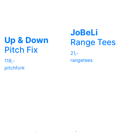
JoBeLi
Up & Down
Range Tees
Pitch Fix
21,-
rangetees
119,-
pitchfork