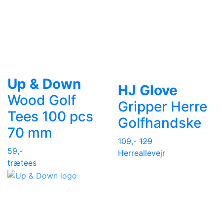
Up & Down
HJ Glove
Wood Golf
Gripper Herre
Tees 100 pcs
Golfhandske
70 mm
109,-
129
59,-
Herre
allevejr
trætees