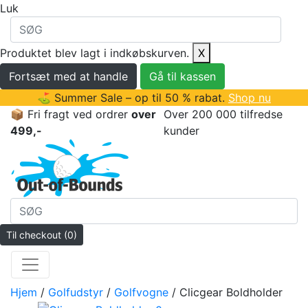
Luk
Produktet blev lagt i indkøbskurven.
X
Fortsæt med at handle
Gå til kassen
⛳ Summer Sale – op til 50 % rabat.
Shop nu
📦 Fri fragt ved ordrer
over
Over 200 000 tilfredse
499,-
kunder
Til checkout
(0)
Hjem
/
Golfudstyr
/
Golfvogne
/ Clicgear Boldholder