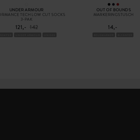
UNDER ARMOUR
OUT OF BOUNDS
ORMANCE TECH LOW CUT SOCKS
MARKERINGSTUSCH
3-PAK
121,-
142
14,-
TRØMPER
UNDER ARMOUR
UNISEX
BOLDMARKØR
BLYANTER