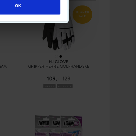
OK
SUMMER
SALE
HJ GLOVE
 MM
GRIPPER HERRE GOLFHANDSKE
109,-
129
HERRE
ALLEVEJR