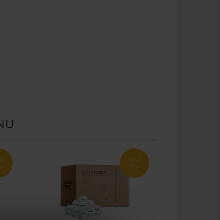
NU
AR
SPAR
,-
85,-