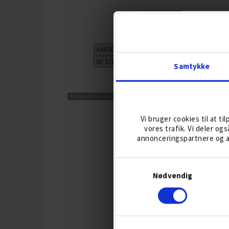
SØBOLDE
Samtykke
237,-
279
BESTSELLER 5 AUG
DISTANCEBOLDE
BOLDMIKS
BESTSE
GREE
Vi bruger cookies til at ti
vores trafik. Vi deler o
annonceringspartnere og a
KØB
Nødvendig