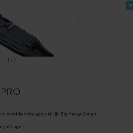
1
/
3
 PRO
som nemt kan fastgøres til din Big Max golfvogn.
ax golfvogne.