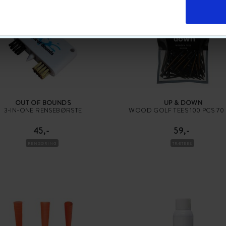
OUT OF BOUNDS
UP & DOWN
3-IN-ONE RENSEBØRSTE
WOOD GOLF TEES 100 PCS 70
45,-
59,-
RENGØRING
TRÆTEES