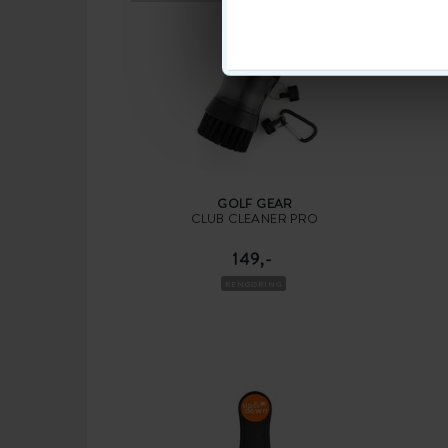
GOLF GEAR
CLUB CLEANER PRO
149,-
RENGØRING