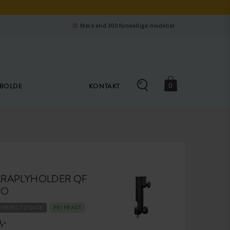
Luk
e
Mere end 300 forskellige modeller
0
ØBOLDE
KONTAKT
ARAPLYHOLDER QF
RO
VERING 1-2 DAGE
FRI FRAGT
,-