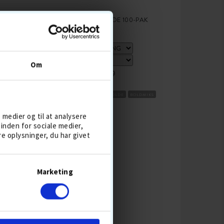
BLANDEDE GOLFBOLDE 100-PAK
Om
399,-
499
BESTSELLER 5 AUG
DISTANCEBOLDE
BOLDMIKS
e medier og til at analysere
inden for sociale medier,
 oplysninger, du har givet
KØB
Marketing