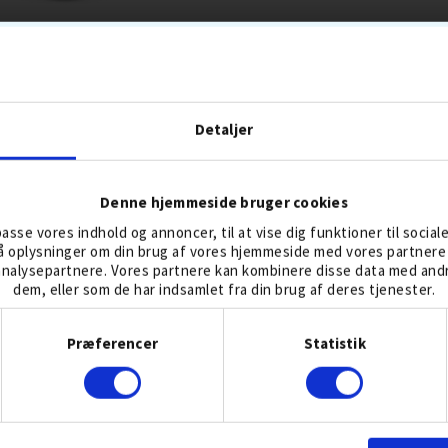
TITLEIST PRO V1
CALLAWAY MIX
Detaljer
239,-
299,-
399
LLER 5 AUG
3-DELT
BOLDFLUGT-MIDDEL
BESTSELLER 5 AUG
BOLDMIKS
Denne hjemmeside bruger cookies
NSPIN HØJ
SKAL URETAN
TOURBOLDE
KOMPRESSION MEDIUM
lpasse vores indhold og annoncer, til at vise dig funktioner til social
gså oplysninger om din brug af vores hjemmeside med vores partnere 
nalysepartnere. Vores partnere kan kombinere disse data med andre
KØB
KØB
dem, eller som de har indsamlet fra din brug af deres tjenester.
Samtykkevalg
Præferencer
Statistik
POPULÆRT GOLFUDSTYR