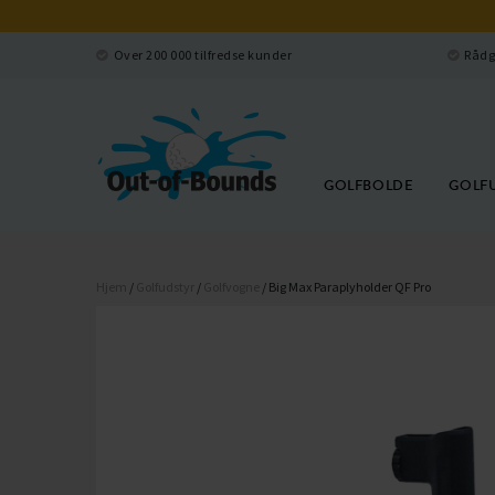
Over 200 000 tilfredse kunder
Rådg
GOLFBOLDE
GOLF
Hjem
/
Golfudstyr
/
Golfvogne
/ Big Max Paraplyholder QF Pro