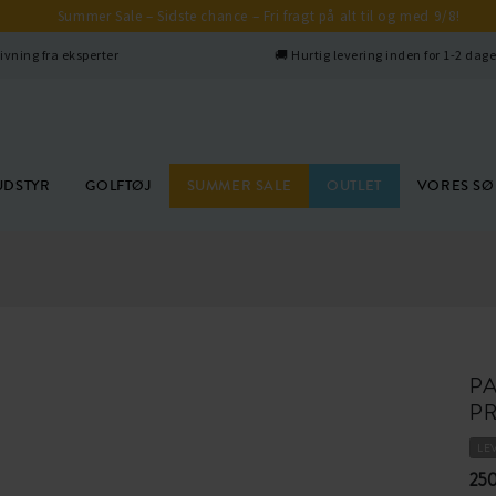
Summer Sale – Sidste chance – Fri fragt på alt til og med 9/8!
ivning fra eksperter
🚚 Hurtig levering inden for 1-2 dag
UDSTYR
GOLFTØJ
SUMMER SALE
OUTLET
VORES S
P
P
LE
250