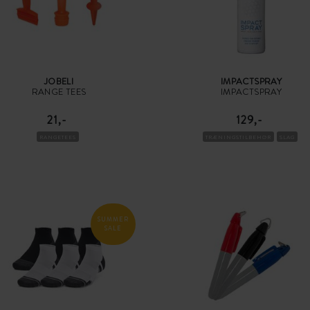
JOBELI
IMPACTSPRAY
RANGE TEES
IMPACTSPRAY
21,-
129,-
RANGETEES
TRÆNINGSTILBEHØR
SLAG
SUMMER
SALE