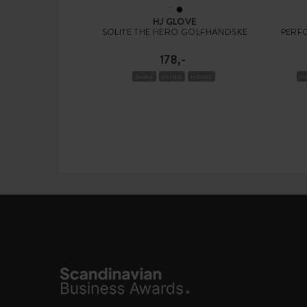
HJ GLOVE
SOLITE THE HERO GOLFHANDSKE
PERF
178,-
DAME
SKIND
HERRE
S