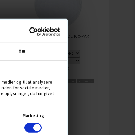
BLANDEDE GOLFBOLDE 100-PAK
Om
399,-
499
e medier og til at analysere
BESTSELLER 6 AUG
DISTANCEBOLDE
BOLDMIKS
inden for sociale medier,
 oplysninger, du har givet
KØB
Marketing