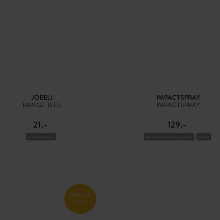
JOBELI
IMPACTSPRAY
RANGE TEES
IMPACTSPRAY
21,-
129,-
RANGETEES
TRÆNINGSTILBEHØR
SLAG
SUMMER
SALE