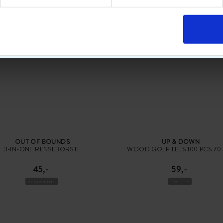
POPULÆRT GOLFUDSTYR
OUT OF BOUNDS
UP & DOWN
3-IN-ONE RENSEBØRSTE
WOOD GOLF TEES 100 PCS 70
45,-
59,-
RENGØRING
TRÆTEES