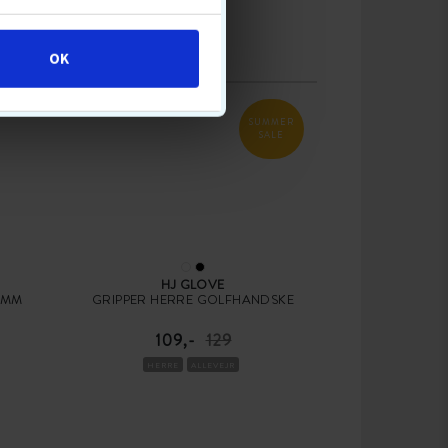
OK
SUMMER
SALE
HJ GLOVE
 MM
GRIPPER HERRE GOLFHANDSKE
109,-
129
HERRE
ALLEVEJR