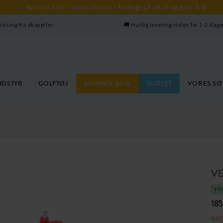
Summer Sale – Sidste chance – Fri fragt på alt til og med 9/8!
ivning fra eksperter
🚚 Hurtig levering inden for 1-2 dag
UDSTYR
GOLFTØJ
SUMMER SALE
OUTLET
VORES S
V
FR
185
IKK