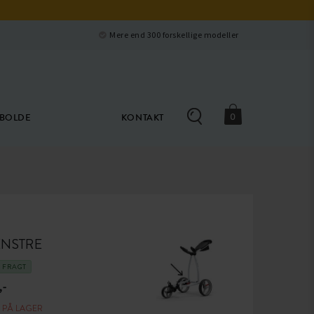
Luk
e
Mere end 300 forskellige modeller
0
ØBOLDE
KONTAKT
ENSTRE
I FRAGT
,-
E PÅ LAGER