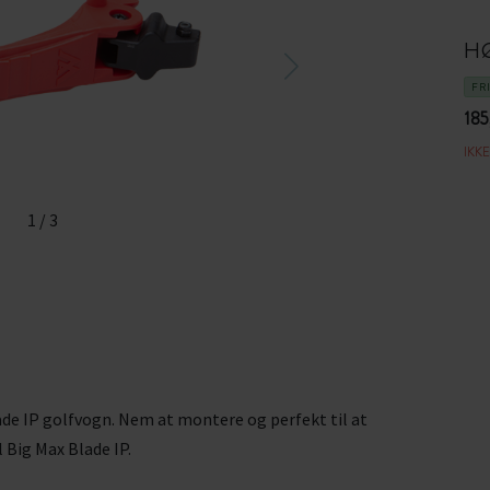
H
FR
185
IKK
1
/
3
ade IP golfvogn. Nem at montere og perfekt til at
l Big Max Blade IP.