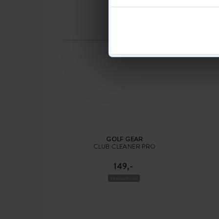
GOLF GEAR
CLUB CLEANER PRO
149,-
RENGØRING