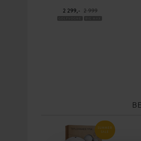
2 299,-
2 999
GOLFVOGNE
BIG MAX
B
SUMMER
SALE