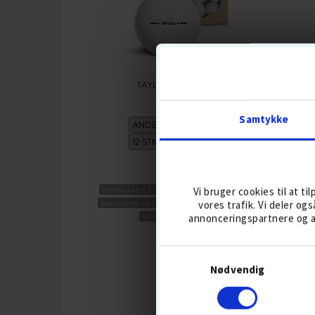
TAYLORMADE TP5X
Samtykke
191,-
239
Vi bruger cookies til at ti
BESTSELLER 6 AUG
5-DELT
BOLDFLUGT-HØJ
BESTSE
vores trafik. Vi deler o
GREENSPIN HØJ
SKAL URETAN
TOURBOLDE
annonceringspartnere og a
KOMPRESSION HÅRDT
KØB
Nødvendig