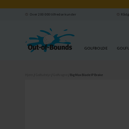
Over 200 000 tilfredse kunder
Rådg
GOLFBOLDE
GOLF
Hjem
/
Golfudstyr
/
Golfvogne
/ Big Max Blade IP Brake