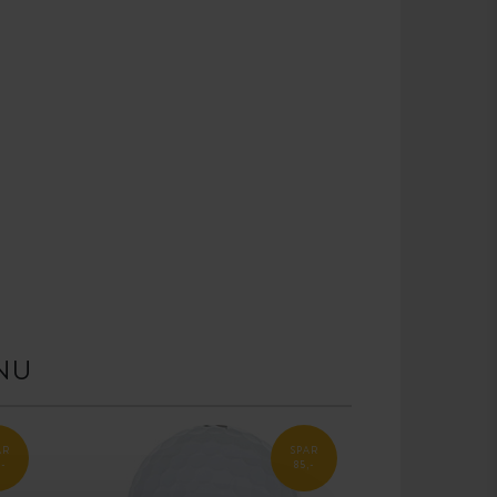
NU
AR
SPAR
,-
85,-