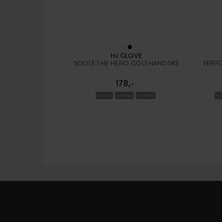
HJ GLOVE
SOLITE THE HERO GOLFHANDSKE
PERF
178,-
DAME
SKIND
HERRE
S