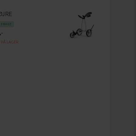
ØJRE
I FRAGT
,-
E PÅ LAGER