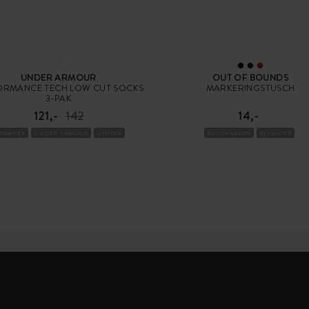
UNDER ARMOUR
OUT OF BOUNDS
ORMANCE TECH LOW CUT SOCKS
MARKERINGSTUSCH
3-PAK
121,-
142
14,-
TRØMPER
UNDER ARMOUR
UNISEX
BOLDMARKØR
BLYANTER