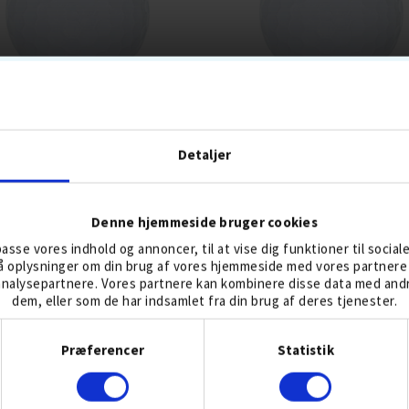
SØBOLDE
CALLAWAY MIX
Detaljer
237,-
279
299,-
399
Denne hjemmeside bruger cookies
lpasse vores indhold og annoncer, til at vise dig funktioner til social
LLER 6 AUG
DISTANCEBOLDE
BOLDMIKS
BESTSELLER 6 AUG
BOLDMIKS
gså oplysninger om din brug af vores hjemmeside med vores partnere 
nalysepartnere. Vores partnere kan kombinere disse data med andre
dem, eller som de har indsamlet fra din brug af deres tjenester.
KØB
KØB
Samtykkevalg
Præferencer
Statistik