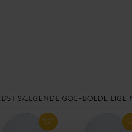
EDST SÆLGENDE GOLFBOLDE LIGE 
SUMMER
SP
SALE
79