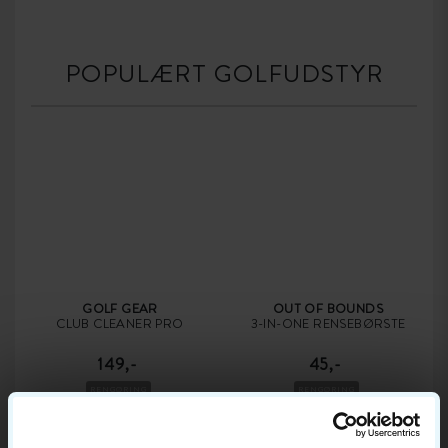
POPULÆRT GOLFUDSTYR
GOLF GEAR
OUT OF BOUNDS
CLUB CLEANER PRO
3-IN-ONE RENSEBØRSTE
149,-
45,-
RENGØRING
RENGØRING