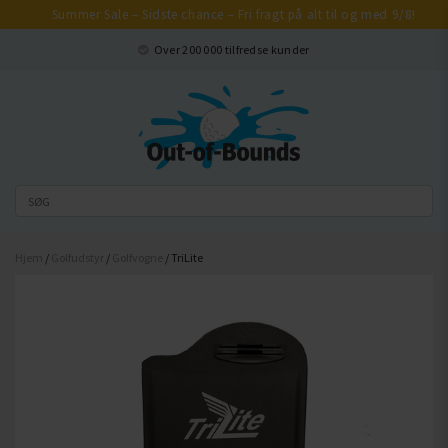
Summer Sale – Sidste chance – Fri fragt på alt til og med 9/8!
Luk
Over 200 000 tilfredse kunder
Hjem
/
Golfudstyr
/
Golfvogne
/ TriLite