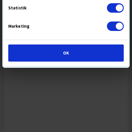
Statistik
Marketing
UP & DOWN
JOBELI
PITCH FIX
RANGE TEES
OK
119,-
21,-
PITCHFORK
RANGETEES