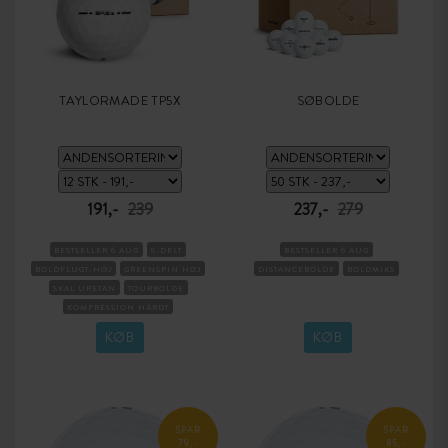
TAYLORMADE TP5X
SØBOLDE
191,-
239
237,-
279
BESTSELLER 6 AUG
5-DELT
BESTSELLER 6 AUG
BOLDFLUGT-HØJ
GREENSPIN HØJ
DISTANCEBOLDE
BOLDMIKS
SKAL URETAN
TOURBOLDE
KOMPRESSION HÅRDT
KØB
KØB
SPAR
SPAR
79,-
85,-