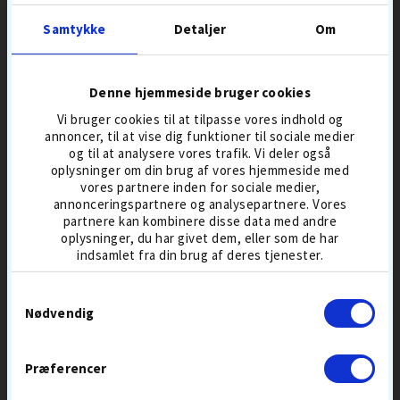
Samtykke
Detaljer
Om
SUMMER
SALE
Denne hjemmeside bruger cookies
Vi bruger cookies til at tilpasse vores indhold og
annoncer, til at vise dig funktioner til sociale medier
og til at analysere vores trafik. Vi deler også
oplysninger om din brug af vores hjemmeside med
vores partnere inden for sociale medier,
UP & DOWN
HJ GLOVE
annonceringspartnere og analysepartnere. Vores
WOOD GOLF TEES 100 PCS
GRIPPER HERRE
partnere kan kombinere disse data med andre
70 MM
GOLFHANDSKE
oplysninger, du har givet dem, eller som de har
59,-
109,-
129
indsamlet fra din brug af deres tjenester.
TRÆTEES
HERRE
ALLEVEJR
Samtykkevalg
Nødvendig
Præferencer