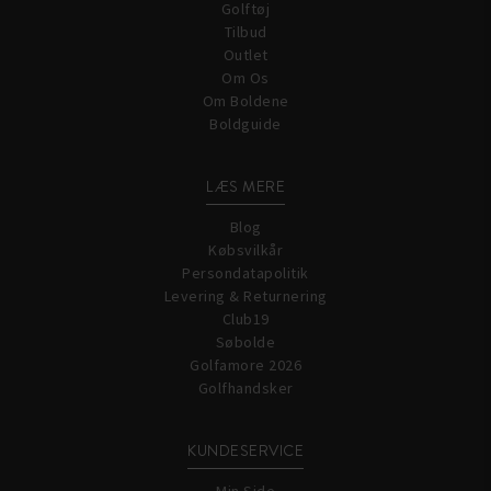
Golftøj
Tilbud
Outlet
Om Os
Om Boldene
Boldguide
LÆS MERE
Blog
Købsvilkår
Persondatapolitik
Levering & Returnering
Club19
Søbolde
Golfamore 2026
Golfhandsker
KUNDESERVICE