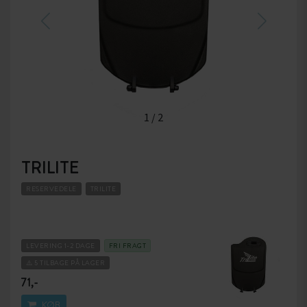
1
/
2
TRILITE
RESERVEDELE
TRILITE
LEVERING 1-2 DAGE
FRI FRAGT
⚠️ 5 TILBAGE PÅ LAGER
71,-
KØB