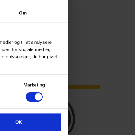
Om
 medier og til at analysere
nden for sociale medier,
e oplysninger, du har givet
Marketing
SUMMER SALE
OK