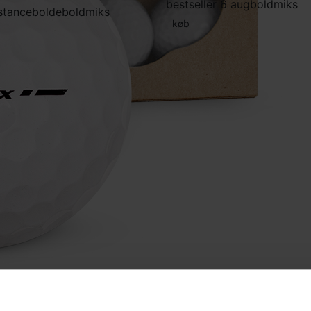
bestseller 6 aug
boldmiks
stancebolde
boldmiks
køb