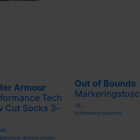
Out of Bounds
der Armour
Markeringstus
formance Tech
14,-
 Cut Socks 3-
boldmarkør
blyanter
k
142
per
under armour
unisex