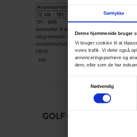
Samtykke
191,-
239
bestseller 6 aug
5-delt
boldflugt-
Denne hjemmeside bruger c
høj
greenspin høj
skal
Vi bruger cookies til at tilpas
uretan
tourbolde
kompression
vores trafik. Vi deler også 
hårdt
annonceringspartnere og anal
køb
dem, eller som de har indsaml
Samtykkevalg
Nødvendig