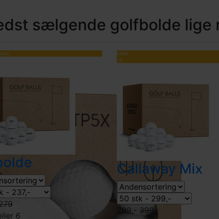
edst sælgende golfbolde lige 
SALE
SPAR
79,-
bolde
Callaway Mix
279
299,-
399
ller 6