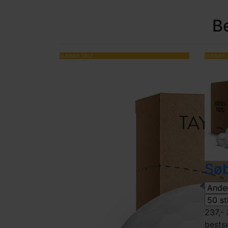
B
SUMMER SALE
SUMMER 
Sø
237,-
bestse