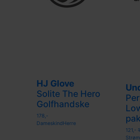
HJ Glove
Un
Solite The Hero
Per
Golfhandske
Low
178,-
pa
Dame
skind
Herre
121,-
Strøm