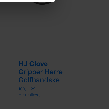
HJ Glove
Gripper Herre
Golfhandske
109,-
129
Herre
allevejr