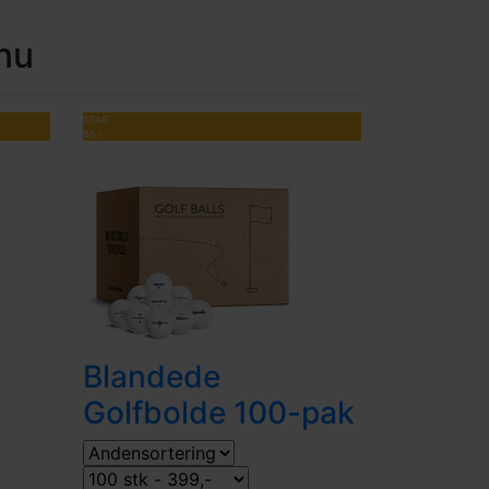
nu
SPAR
85,-
Blandede
Golfbolde 100-pak