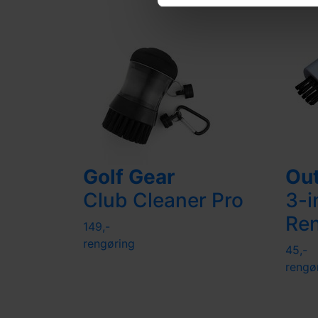
Golf Gear
Out
Club Cleaner Pro
3-i
Re
149,-
rengøring
45,-
rengø