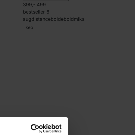
399,-
499
bestseller 6
aug
distancebolde
boldmiks
køb