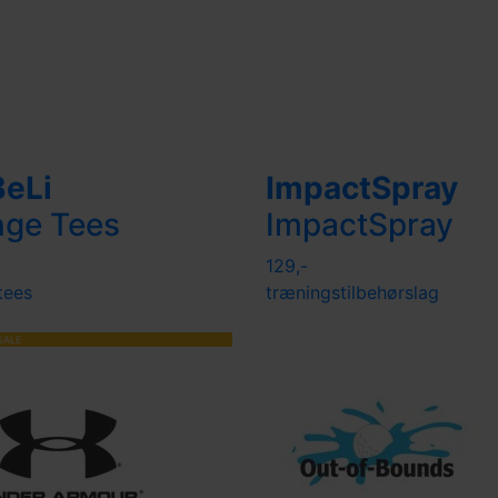
BeLi
ImpactSpray
nge Tees
ImpactSpray
129,-
tees
træningstilbehør
slag
SALE