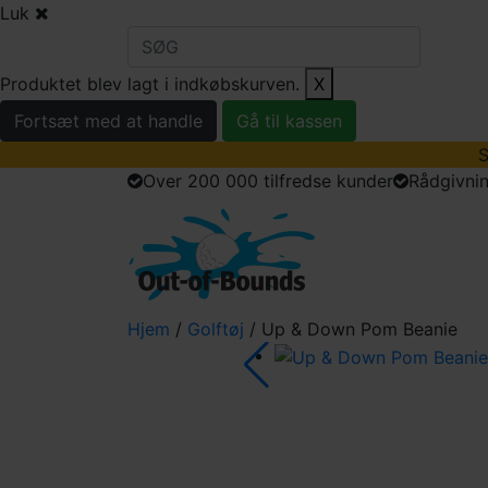
Luk
Produktet blev lagt i indkøbskurven.
X
Fortsæt med at handle
Gå til kassen
S
Over 200 000 tilfredse kunder
Rådgivnin
golfbolde
golfu
Hjem
/
Golftøj
/ Up & Down Pom Beanie