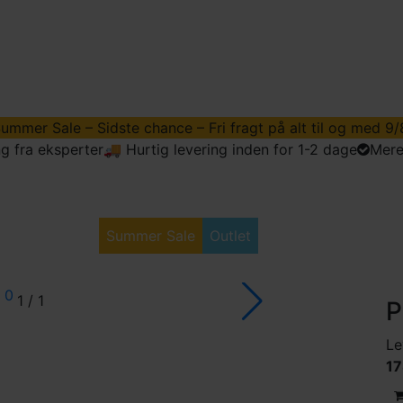
ummer Sale – Sidste chance – Fri fragt på alt til og med 9/
g fra eksperter
🚚 Hurtig levering inden for 1-2 dage
Mere
dstyr
Golftøj
Summer Sale
Outlet
Vores Søbolde
1
/
1
P
Le
17