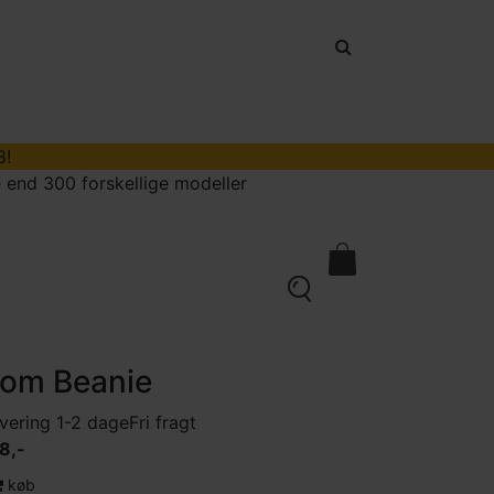
8!
 end 300 forskellige modeller
kontakt
0
om Beanie
vering 1-2 dage
Fri fragt
8,-
køb