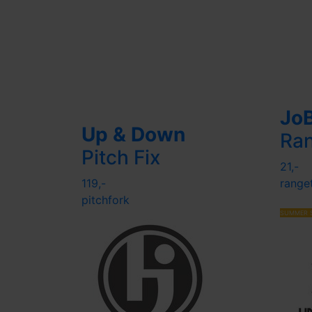
Jo
Up & Down
Ra
Pitch Fix
21,-
119,-
range
pitchfork
SUMMER 