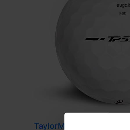
aug
di
køb
TaylorMade TP5x