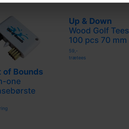
Up & Down
Wood Golf Tees
100 pcs 70 mm
59,-
trætees
 of Bounds
n-one
nsebørste
ring