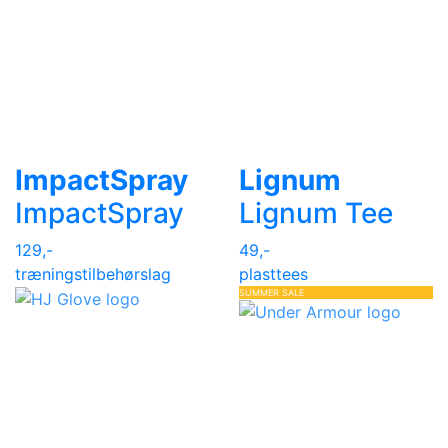
ImpactSpray
Lignum
ImpactSpray
Lignum Tee
129,-
49,-
træningstilbehør
slag
plasttees
SUMMER SALE