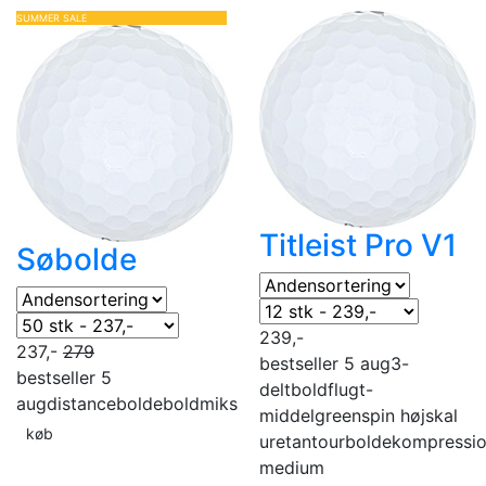
SUMMER SALE
Titleist Pro V1
Søbolde
239,-
237,-
279
bestseller 5 aug
3-
bestseller 5
delt
boldflugt-
aug
distancebolde
boldmiks
middel
greenspin høj
skal
køb
uretan
tourbolde
kompressi
medium