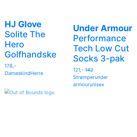
HJ Glove
Under Armour
Solite The
Performance
Hero
Tech Low Cut
Golfhandske
Socks 3-pak
178,-
121,-
142
Dame
skind
Herre
Strømper
under
armour
unisex