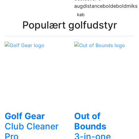
aug
distancebolde
boldmiks
køb
Populært golfudstyr
Golf Gear
Out of
Club Cleaner
Bounds
Pro
3-in-one