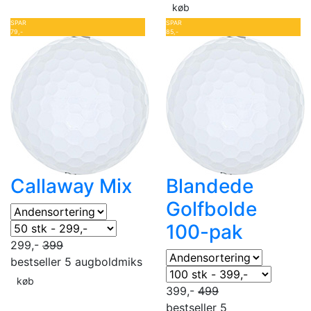
køb
SPAR
SPAR
79,-
85,-
Callaway Mix
Blandede
Golfbolde
100-pak
299,-
399
bestseller 5 aug
boldmiks
køb
399,-
499
bestseller 5