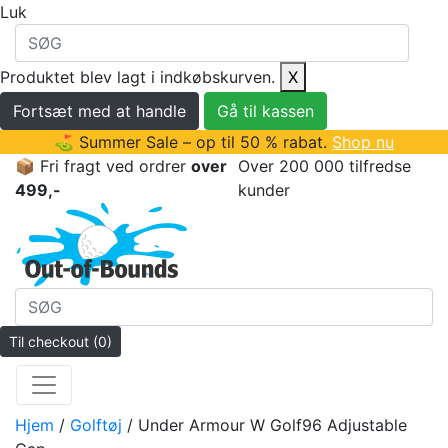
Luk
Produktet blev lagt i indkøbskurven.
X
Fortsæt med at handle
Gå til kassen
⛳ Summer Sale – op til 50 % rabat.
Shop nu
📦 Fri fragt ved ordrer
over
Over 200 000 tilfredse
499,-
kunder
Til checkout
(0)
Hjem
/
Golftøj
/ Under Armour W Golf96 Adjustable