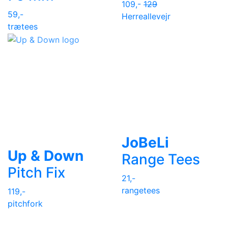
109,-
129
59,-
Herre
allevejr
trætees
JoBeLi
Up & Down
Range Tees
Pitch Fix
21,-
rangetees
119,-
pitchfork