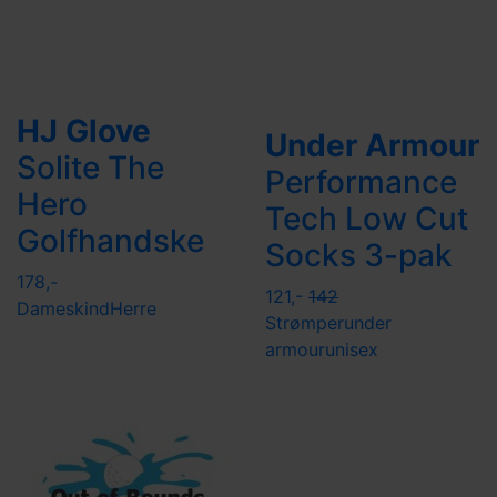
HJ Glove
Under Armour
Solite The
Performance
Hero
Tech Low Cut
Golfhandske
Socks 3-pak
178,-
121,-
142
Dame
skind
Herre
Strømper
under
armour
unisex