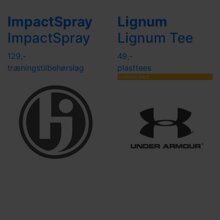
ImpactSpray
Lignum
ImpactSpray
Lignum Tee
129,-
49,-
træningstilbehør
slag
plasttees
SUMMER SALE