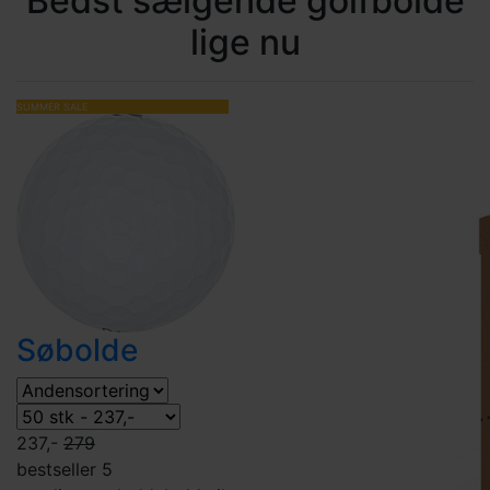
Bedst sælgende golfbolde
lige nu
SUMMER SALE
Søbolde
237,-
279
bestseller 5