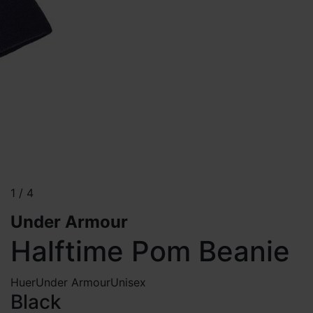
1
/
4
Under Armour
Halftime Pom Beanie
Huer
Under Armour
Unisex
Black