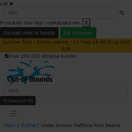
Luk
Produktet blev lagt i indkøbskurven.
X
Fortsæt med at handle
Gå til kassen
Summer Sale – Sidste chance – Fri fragt på alt til og med
9/8!
Over 200 000 tilfredse kunder
Til checkout
(0)
Hjem
/
Golftøj
/ Under Armour Halftime Pom Beanie