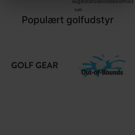
aug
distancebolde
boldmiks
køb
Populært golfudstyr