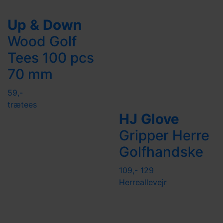
Up & Down
Wood Golf
Tees 100 pcs
70 mm
59,-
trætees
HJ Glove
Gripper Herre
Golfhandske
109,-
129
Herre
allevejr