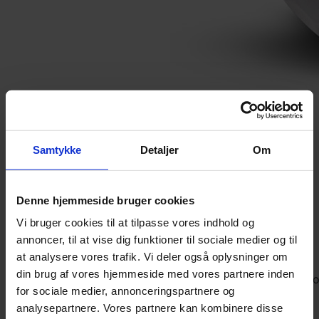
Titleist Pro V1
Samtykke
Detaljer
Om
Denne hjemmeside bruger cookies
239,-
Vi bruger cookies til at tilpasse vores indhold og
bestseller 5 aug
3-
annoncer, til at vise dig funktioner til sociale medier og til
delt
boldflugt-
at analysere vores trafik. Vi deler også oplysninger om
middel
greenspin høj
skal
din brug af vores hjemmeside med vores partnere inden
uretan
tourbolde
kompressi
for sociale medier, annonceringspartnere og
medium
analysepartnere. Vores partnere kan kombinere disse
køb