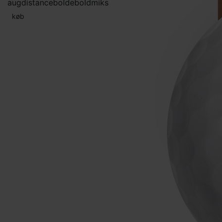
aug
distancebolde
boldmiks
køb