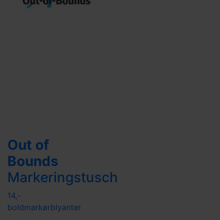
Out of
Bounds
Markeringstusch
14,-
boldmarkør
blyanter