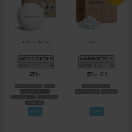
TITLEIST PRO V1
SØBOLDE
239,-
237,-
279
BESTSELLER 7 AUG
3-DELT
BESTSELLER 7 AUG
BOLDFLUGT-MIDDEL
DISTANCEBOLDE
BOLDMIKS
GREENSPIN HØJ
SKAL URETAN
TOURBOLDE
KOMPRESSION MEDIUM
KØB
KØB