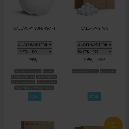
CALLAWAY SUPERSOFT
CALLAWAY MIX
139,-
299,-
399
BESTSELLER 7 AUG
2-DELT
BESTSELLER 7 AUG
BOLDMIKS
BOLDFLUGT-HØJ
BLØDE BOLDE
PREMIUMBOLDE
SKAL SURLYN
KOMPRESSION MEGET BLØD
KØB
KØB
SUMMER
SALE