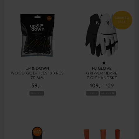
SUMMER
SALE
UP & DOWN
HJ GLOVE
WOOD GOLF TEES 100 PCS
GRIPPER HERRE
70 MM
GOLFHANDSKE
59,-
109,-
129
TRÆTEES
HERRE
ALLEVEJR