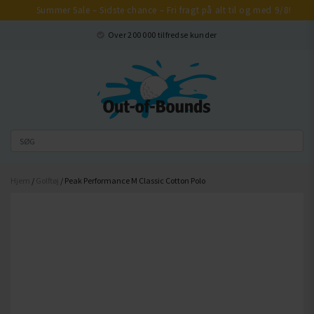
Summer Sale – Sidste chance – Fri fragt på alt til og med 9/8!
Luk
Over 200 000 tilfredse kunder
Hjem
/
Golftøj
/ Peak Performance M Classic Cotton Polo