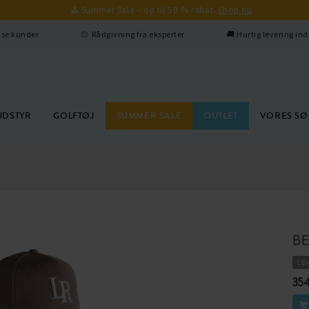
⛳ Summer Sale – op til 50 % rabat.
Shop nu
edse kunder
Rådgivning fra eksperter
🚚 Hurtig levering ind
UDSTYR
GOLFTØJ
SUMMER SALE
OUTLET
VORES S
BE
LE
354