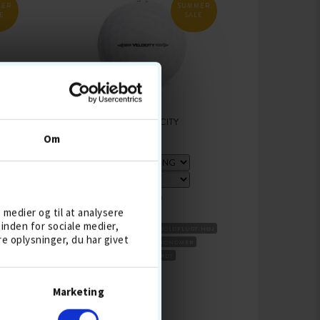
MER
SUMMER
E
SALE
TITLEIST VELOCITY
Om
139,-
169
e medier og til at analysere
inden for sociale medier,
-HØJ
BESTSELLER 4 AUG
2-DELT
BOLDFLUGT-HØJ
 oplysninger, du har givet
OLDE
DISTANCEBOLDE
SKAL IONOMER
KOMPRESSION HÅRDT
KØB
Marketing