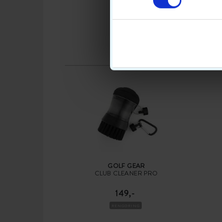
GOLF GEAR
CLUB CLEANER PRO
149,-
RENGØRING