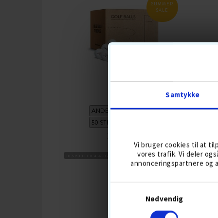
SUMMER
SALE
SØBOLDE
Samtykke
237,-
279
Vi bruger cookies til at ti
vores trafik. Vi deler o
BESTSELLER 4 AUG
DISTANCEBOLDE
BOLDMIKS
BESTSE
annonceringspartnere og a
GREE
KØB
Nødvendig