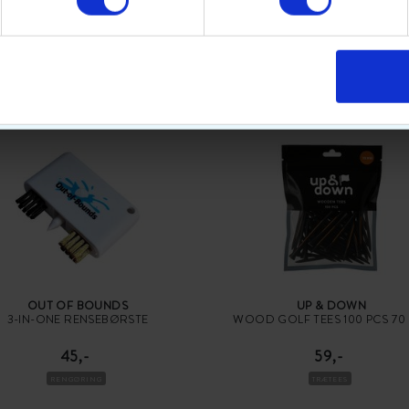
POPULÆRT GOLFUDSTYR
OUT OF BOUNDS
UP & DOWN
3-IN-ONE RENSEBØRSTE
WOOD GOLF TEES 100 PCS 70
45,-
59,-
RENGØRING
TRÆTEES