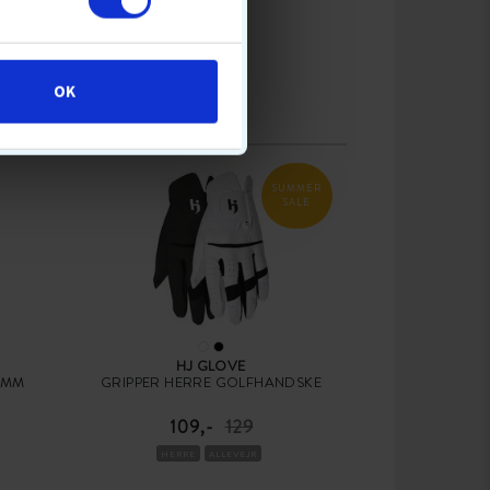
OK
SUMMER
SALE
HJ GLOVE
 MM
GRIPPER HERRE GOLFHANDSKE
109,-
129
HERRE
ALLEVEJR