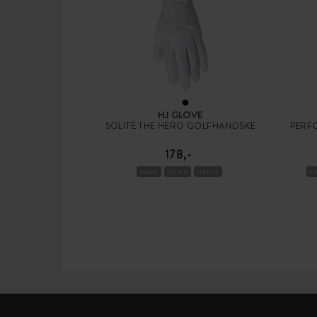
HJ GLOVE
SOLITE THE HERO GOLFHANDSKE
PERF
178,-
DAME
SKIND
HERRE
S