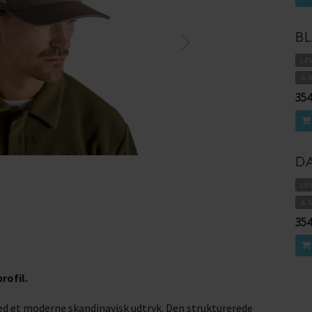
B
LE
⚠️ 
354
1
/
5
D
LE
⚠️ 
354
rofil.
ed et moderne skandinavisk udtryk. Den strukturerede