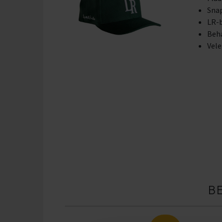
Snap
LR-b
Beh
Vele
B