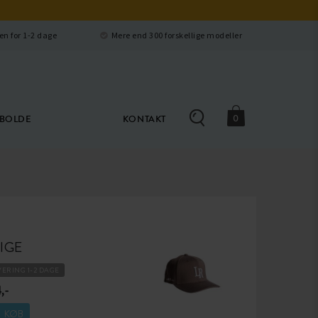
Luk
en for 1-2 dage
Mere end 300 forskellige modeller
0
ØBOLDE
KONTAKT
IGE
VERING 1-2 DAGE
,-
KØB