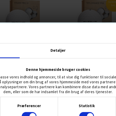
SUM
SAL
TITLEIST PRO V1
TAYLORMADE TP5X
Detaljer
Denne hjemmeside bruger cookies
239,-
191,-
239
lpasse vores indhold og annoncer, til at vise dig funktioner til social
gså oplysninger om din brug af vores hjemmeside med vores partnere 
LLER 4 AUG
3-DELT
BOLDFLUGT-MIDDEL
BESTSELLER 4 AUG
5-DELT
BOLDFLUGT
nalysepartnere. Vores partnere kan kombinere disse data med andre
NSPIN HØJ
SKAL URETAN
TOURBOLDE
GREENSPIN HØJ
SKAL URETAN
TOURB
dem, eller som de har indsamlet fra din brug af deres tjenester.
KOMPRESSION MEDIUM
KOMPRESSION HÅRDT
Samtykkevalg
KØB
KØB
Præferencer
Statistik