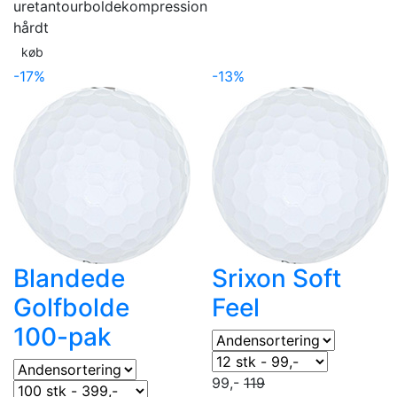
uretan
tourbolde
kompression
hårdt
køb
-17%
-13%
Blandede
Srixon Soft
Golfbolde
Feel
100-pak
99,-
119