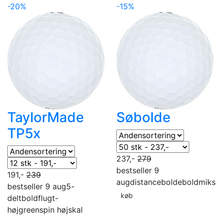
-20%
-15%
TaylorMade
Søbolde
TP5x
237,-
279
bestseller 9
191,-
239
aug
distancebolde
boldmiks
bestseller 9 aug
5-
køb
delt
boldflugt-
høj
greenspin høj
skal