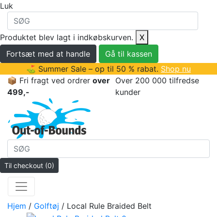
Luk
Produktet blev lagt i indkøbskurven.
X
Fortsæt med at handle
Gå til kassen
⛳ Summer Sale – op til 50 % rabat.
Shop nu
📦 Fri fragt ved ordrer
over
Over 200 000 tilfredse
499,-
kunder
Til checkout
(0)
Hjem
/
Golftøj
/ Local Rule Braided Belt