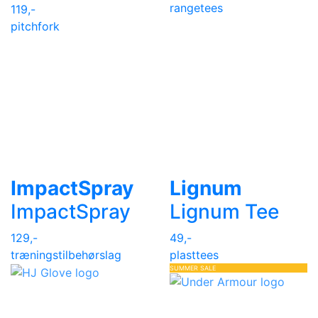
rangetees
119,-
pitchfork
ImpactSpray
Lignum
ImpactSpray
Lignum Tee
129,-
49,-
træningstilbehør
slag
plasttees
SUMMER SALE