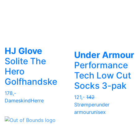
HJ Glove
Under Armour
Solite The
Performance
Hero
Tech Low Cut
Golfhandske
Socks 3-pak
178,-
121,-
142
Dame
skind
Herre
Strømper
under
armour
unisex