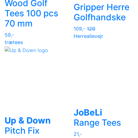
Wood Golf
Gripper Herre
Tees 100 pcs
Golfhandske
70 mm
109,-
129
59,-
Herre
allevejr
trætees
JoBeLi
Up & Down
Range Tees
Pitch Fix
21,-