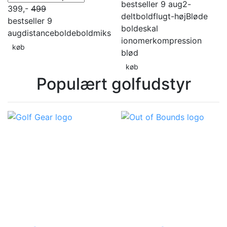
bestseller 9 aug
2-
399,-
499
delt
boldflugt-høj
Bløde
bestseller 9
bolde
skal
aug
distancebolde
boldmiks
ionomer
kompression
køb
blød
køb
Populært golfudstyr