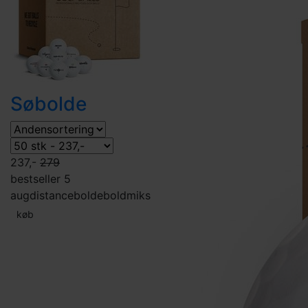
Søbolde
237,-
279
bestseller 5
aug
distancebolde
boldmiks
køb