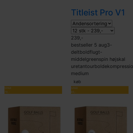
Titleist Pro V1
239,-
bestseller 5 aug
3-
delt
boldflugt-
middel
greenspin høj
skal
uretan
tourbolde
kompressi
medium
køb
SPAR
SPAR
79,-
85,-