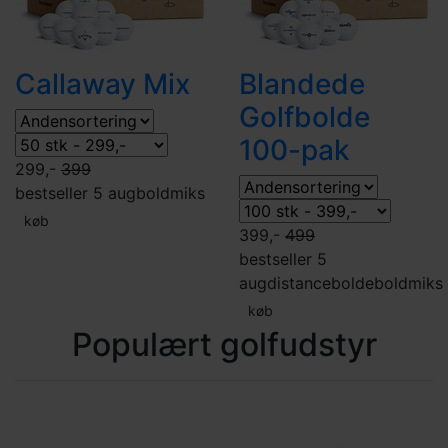
Callaway Mix
Blandede
Golfbolde
100-pak
299,-
399
bestseller 5 aug
boldmiks
køb
399,-
499
bestseller 5
aug
distancebolde
boldmiks
køb
Populært golfudstyr