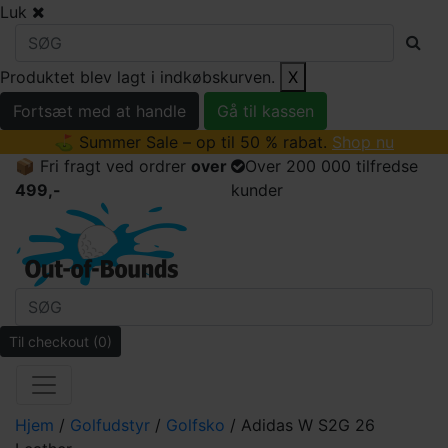
Luk
Produktet blev lagt i indkøbskurven.
X
Fortsæt med at handle
Gå til kassen
⛳ Summer Sale – op til 50 % rabat.
Shop nu
📦 Fri fragt ved ordrer
over
Over 200 000 tilfredse
499,-
kunder
Til checkout
(0)
Hjem
/
Golfudstyr
/
Golfsko
/ Adidas W S2G 26