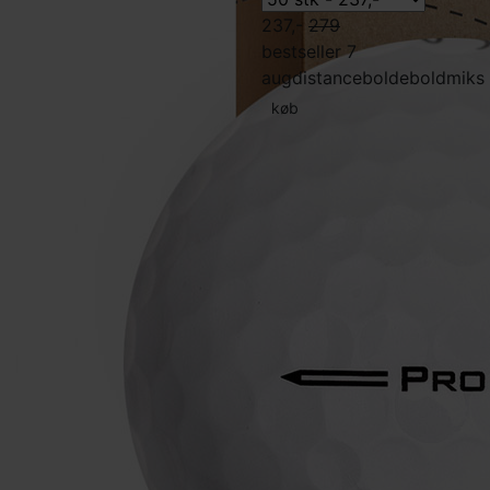
237,-
279
bestseller 7
aug
distancebolde
boldmiks
køb