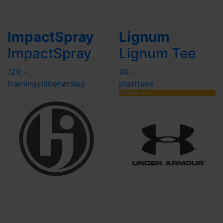
ImpactSpray
Lignum
ImpactSpray
Lignum Tee
129,-
49,-
træningstilbehør
slag
plasttees
SUMMER SALE