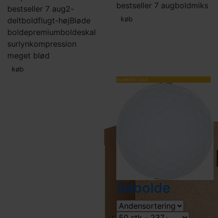
bestseller 7 aug
boldmiks
bestseller 7 aug
2-
køb
delt
boldflugt-høj
Bløde
bolde
premiumbolde
skal
surlyn
kompression
meget blød
køb
SUMMER SALE
Søbolde