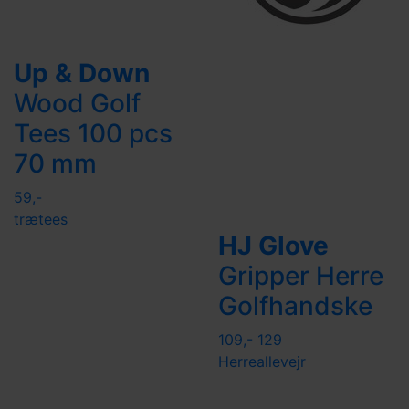
Up & Down
Wood Golf
Tees 100 pcs
70 mm
59,-
trætees
HJ Glove
Gripper Herre
Golfhandske
109,-
129
Herre
allevejr