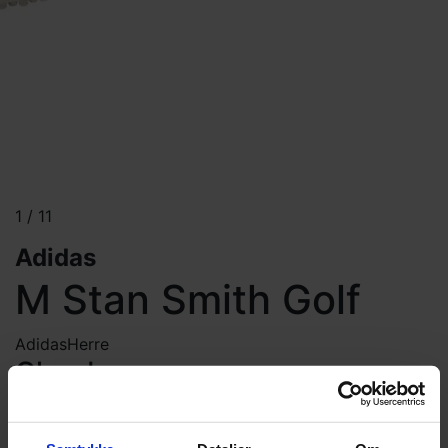
1
/
11
Adidas
M Stan Smith Golf
Adidas
Herre
Cloud
White/Green/Off
White