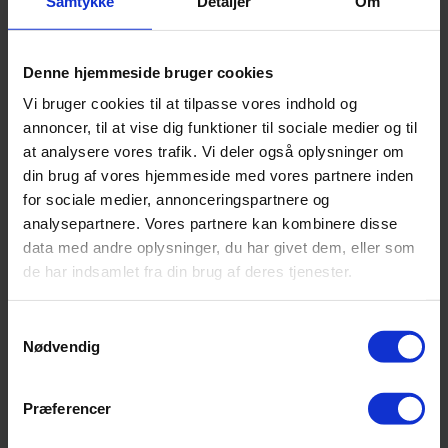
Samtykke
Detaljer
Om
Fri fragt
Denne hjemmeside bruger cookies
1 175,-
Vi bruger cookies til at tilpasse vores indhold og
ikke på lager
annoncer, til at vise dig funktioner til sociale medier og til
Levering 1-2 dage
Fri fragt
at analysere vores trafik. Vi deler også oplysninger om
⚠️ 3 tilbage på lager
din brug af vores hjemmeside med vores partnere inden
1 175,-
for sociale medier, annonceringspartnere og
analysepartnere. Vores partnere kan kombinere disse
køb
data med andre oplysninger, du har givet dem, eller som
Levering 1-2 dage
Fri fragt
de har indsamlet fra din brug af deres tjenester.
⚠️ 2 tilbage på lager
1 175,-
Samtykkevalg
køb
Nødvendig
Levering 1-2 dage
Fri fragt
⚠️ 1 tilbage på lager
Præferencer
1 175,-