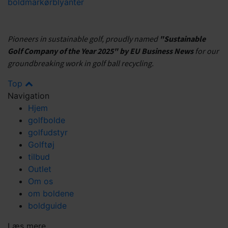
boldmarkør
blyanter
Pioneers in sustainable golf, proudly named
"Sustainable
Golf Company of the Year 2025" by EU Business News
for our
groundbreaking work in golf ball recycling.
Top
Navigation
Hjem
golfbolde
golfudstyr
Golftøj
tilbud
Outlet
Om os
om boldene
boldguide
Læs mere