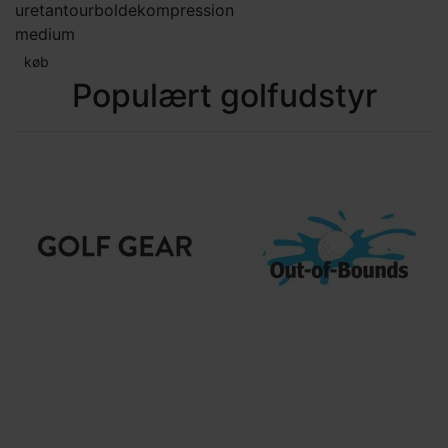
uretan
tourbolde
kompression
medium
køb
Populært golfudstyr