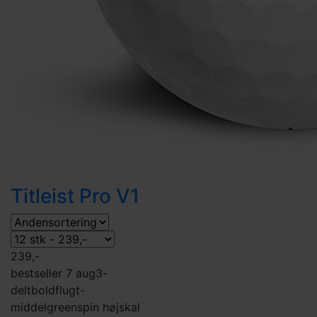
Titleist Pro V1
239,-
bestseller 7 aug
3-
delt
boldflugt-
middel
greenspin høj
skal