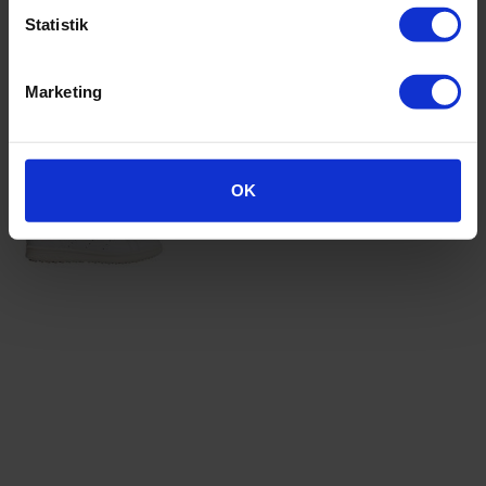
køb
Statistik
Levering 1-2 dage
Fri fragt
⚠️ 1 tilbage på lager
Marketing
1 175,-
køb
OK