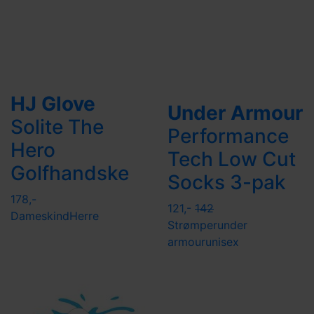
HJ Glove
Under Armour
Solite The
Performance
Hero
Tech Low Cut
Golfhandske
Socks 3-pak
178,-
121,-
142
Dame
skind
Herre
Strømper
under
armour
unisex