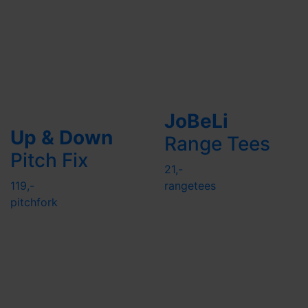
JoBeLi
Up & Down
Range Tees
Pitch Fix
21,-
119,-
rangetees
pitchfork