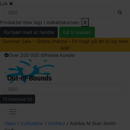
Luk
Produktet blev lagt i indkøbskurven.
X
Fortsæt med at handle
Gå til kassen
Summer Sale – Sidste chance – Fri fragt på alt til og med
9/8!
Over 200 000 tilfredse kunder
Til checkout
(0)
Hjem
/
Golfudstyr
/
Golfsko
/ Adidas M Stan Smith