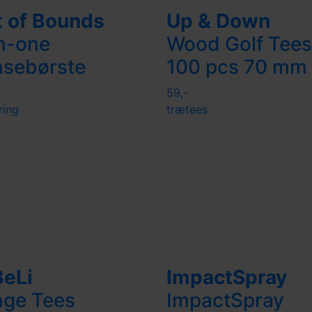
 of Bounds
Up & Down
n-one
Wood Golf Tees
nsebørste
100 pcs 70 mm
59,-
ring
trætees
BeLi
ImpactSpray
nge Tees
ImpactSpray