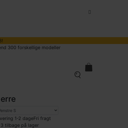
8!
nd 300 forskellige modeller
kontakt
0
erre
vering 1-2 dage
Fri fragt
 3 tilbage på lager