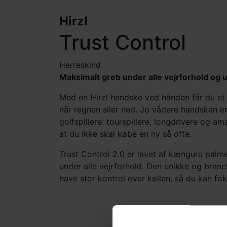
Hirzl
Trust Control
Herre
skind
Maksimalt greb under alle vejrforhold og u
Med en Hirzl handske ved hånden får du et s
når regnen siler ned. Jo vådere handsken er,
golfspillere: tourspillere, longdrivere og a
at du ikke skal købe en ny så ofte.
Trust Control 2.0 er lavet af kænguru pal
under alle vejrforhold. Den unikke og branc
have stor kontrol over køllen, så du kan foku