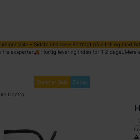
ummer Sale – Sidste chance – Fri fragt på alt til og med 9/
 fra eksperter
🚚 Hurtig levering inden for 1-2 dage
Mere e
dstyr
Golftøj
Summer Sale
Outlet
Vores Søbolde
rust Control
H
Le
⚠️