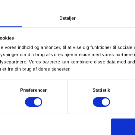
Detaljer
edst sælgende golfbolde lige 
ookies
se vores indhold og annoncer, til at vise dig funktioner til sociale
SPAR
oplysninger om din brug af vores hjemmeside med vores partnere i
79,-
ysepartnere. Vores partnere kan kombinere disse data med andr
et fra din brug af deres tjenester.
Præferencer
Statistik
leist Pro V1
Callaway Mix