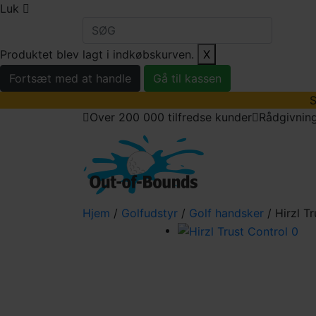
Luk
Produktet blev lagt i indkøbskurven.
X
Fortsæt med at handle
Gå til kassen
S
Over 200 000 tilfredse kunder
Rådgivning
golfbolde
golfu
Hjem
/
Golfudstyr
/
Golf handsker
/ Hirzl T