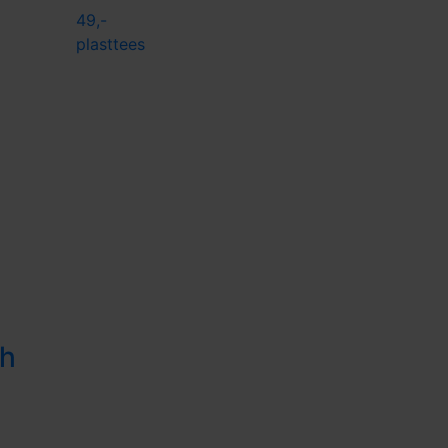
49,-
plasttees
ch