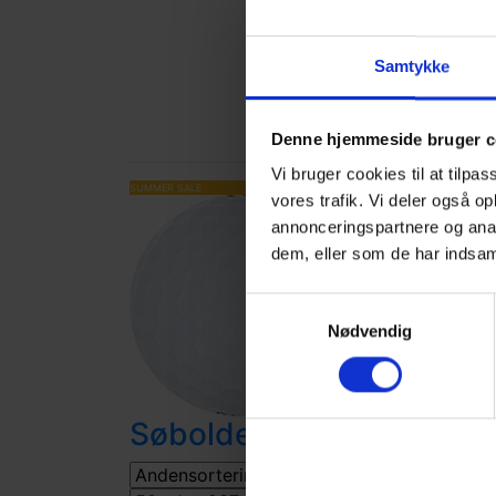
Samtykke
B
Denne hjemmeside bruger c
Vi bruger cookies til at tilpas
SUMMER SALE
vores trafik. Vi deler også 
annonceringspartnere og anal
dem, eller som de har indsaml
Samtykkevalg
Nødvendig
Tit
Søbolde