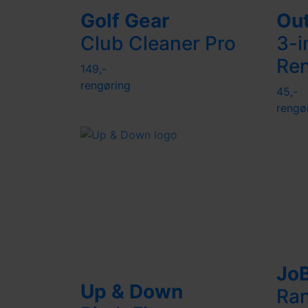
Golf Gear
Out
Club Cleaner Pro
3-i
Re
149,-
rengøring
45,-
rengø
Jo
Up & Down
Ra