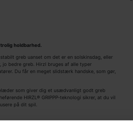
trolig holdbarhed.
tabilt greb uanset om det er en solskinsdag, eller
 jo bedre greb. Hirzl bruges af alle typer
matører. Du får en meget slidstærk handske, som gør,
melæder som giver dig et usædvanligt godt greb
heførende HIRZL® GRIPPP-teknologi sikrer, at du vil
sere på dit spil.