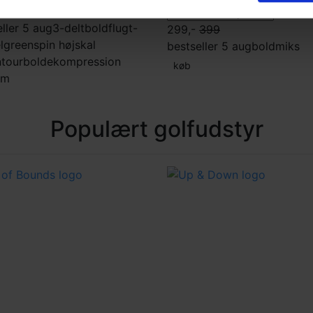
ller 5 aug
3-delt
boldflugt-
299,-
399
l
greenspin høj
skal
bestseller 5 aug
boldmiks
n
tourbolde
kompression
køb
um
Populært golfudstyr