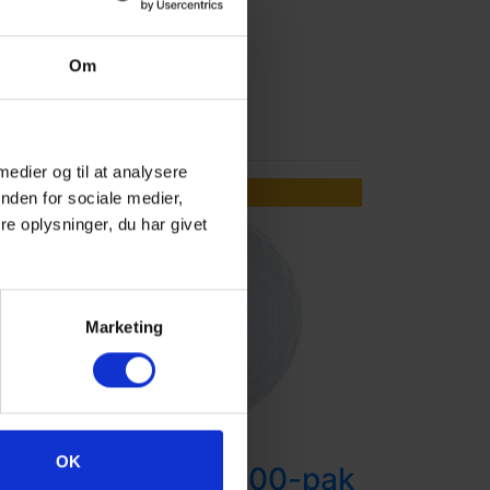
Om
nu
 medier og til at analysere
SPAR
nden for sociale medier,
85,-
e oplysninger, du har givet
Marketing
Blandede
OK
Golfbolde 100-pak