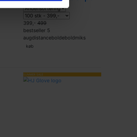
399,-
499
bestseller 5
aug
distancebolde
boldmiks
køb
SUMMER SALE