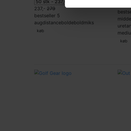
239,-
237,-
279
bestse
bestseller 5
midde
aug
distancebolde
boldmiks
ureta
køb
medi
køb