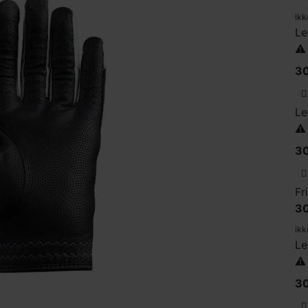
ikk
Le
⚠️
30
Le
⚠️
30
Fr
30
ikk
Le
⚠️
30