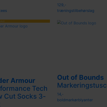
129,-
tees
træningstilbehør
slag
SALE
Out of Bounds
der Armour
Markeringstus
formance Tech
14,-
 Cut Socks 3-
boldmarkør
blyanter
k