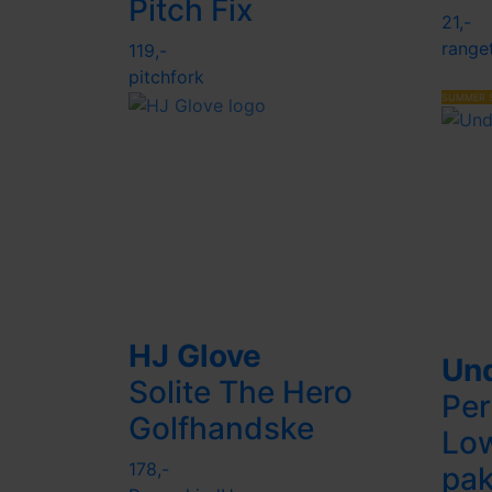
Pitch Fix
21,-
range
119,-
pitchfork
SUMMER 
HJ Glove
Un
Solite The Hero
Per
Golfhandske
Low
178,-
pa