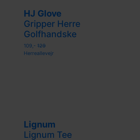
HJ Glove
Gripper Herre
Golfhandske
109,-
129
Herre
allevejr
Lignum
Lignum Tee