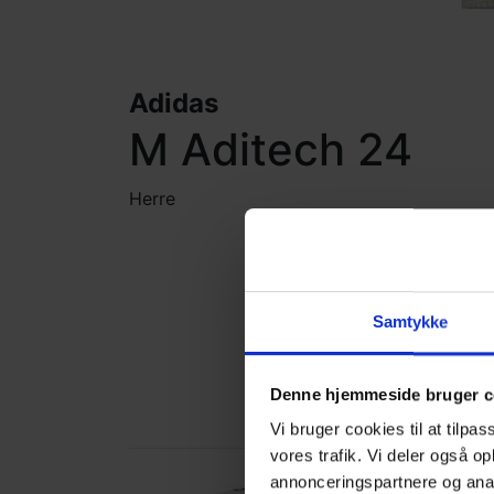
Adidas
M Aditech 24
Herre
Samtykke
Denne hjemmeside bruger c
B
Vi bruger cookies til at tilpas
vores trafik. Vi deler også 
SPAR
annonceringspartnere og anal
79,-