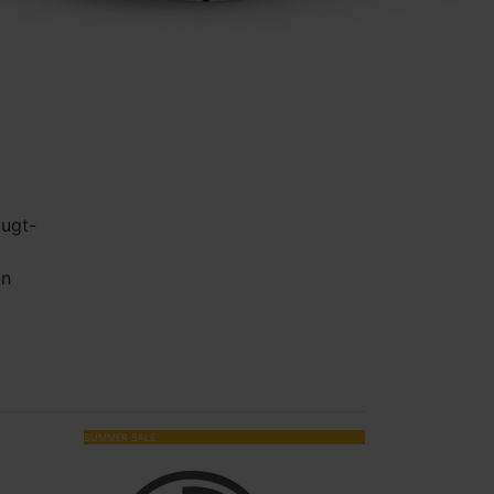
lugt-
on
SUMMER SALE