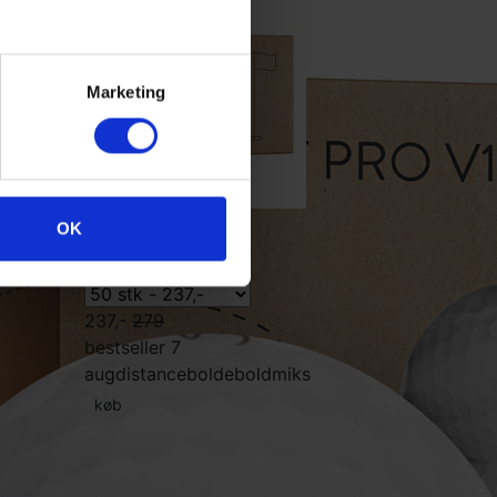
Marketing
Søbolde
OK
237,-
279
bestseller 7
aug
distancebolde
boldmiks
køb