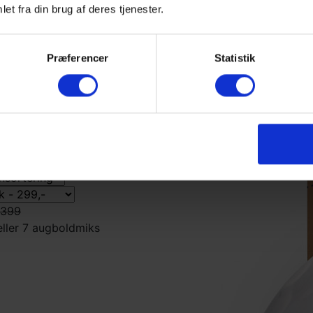
et fra din brug af deres tjenester.
Præferencer
Statistik
laway Mix
399
ller 7 aug
boldmiks