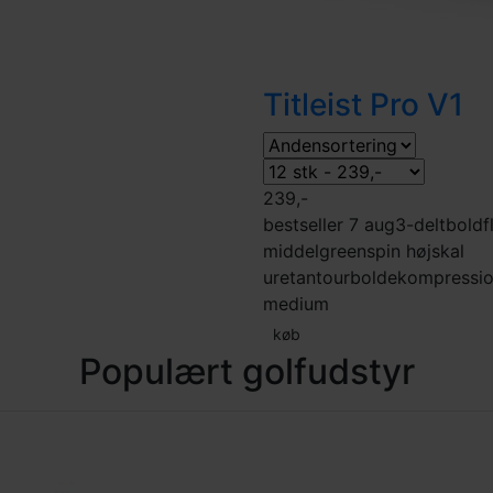
Titleist Pro V1
239,-
bestseller 7 aug
3-delt
boldf
middel
greenspin høj
skal
uretan
tourbolde
kompressi
medium
køb
Populært golfudstyr