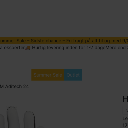
ummer Sale – Sidste chance – Fri fragt på alt til og med 9/
ra eksperter
🚚 Hurtig levering inden for 1-2 dage
Mere end 
dstyr
Golftøj
Summer Sale
Outlet
Vores Søbolde
 M Aditech 24
H
Le
17