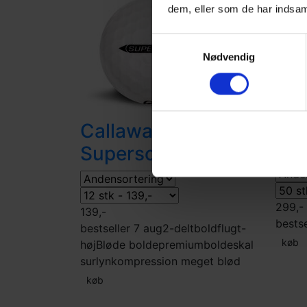
dem, eller som de har indsaml
Samtykkevalg
Nødvendig
Callaway
Cal
Supersoft
299,-
139,-
bestse
bestseller 7 aug
2-delt
boldflugt-
køb
høj
Bløde bolde
premiumbolde
skal
surlyn
kompression meget blød
køb