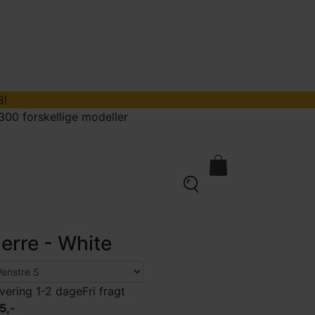
8!
300 forskellige modeller
kontakt
0
erre - White
vering 1-2 dage
Fri fragt
5,-