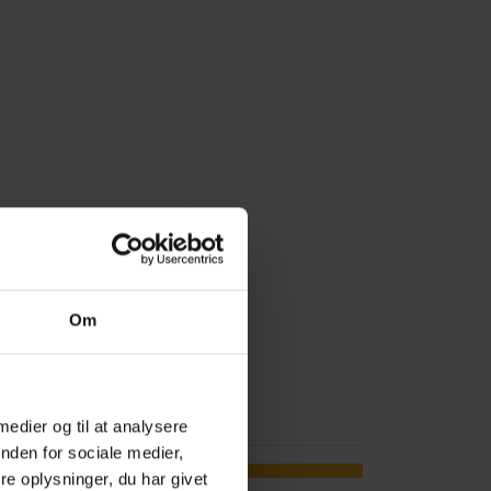
Om
nu
 medier og til at analysere
nden for sociale medier,
SUMMER SALE
e oplysninger, du har givet