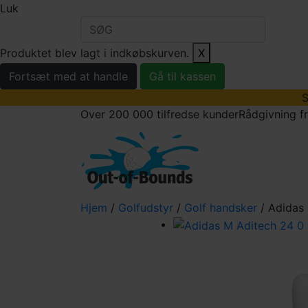
Luk
Produktet blev lagt i indkøbskurven.
X
Fortsæt med at handle
Gå til kassen
S
Over 200 000 tilfredse kunder
Rådgivning f
golfbolde
golfu
Hjem
/
Golfudstyr
/
Golf handsker
/ Adidas