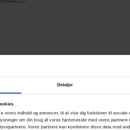
Detaljer
ookies
edst sælgende golfbolde lige 
se vores indhold og annoncer, til at vise dig funktioner til sociale
oplysninger om din brug af vores hjemmeside med vores partnere i
ysepartnere. Vores partnere kan kombinere disse data med andr