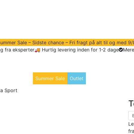
ummer Sale – Sidste chance – Fri fragt på alt til og med 9/
g fra eksperter
🚚 Hurtig levering inden for 1-2 dage
Mere
dstyr
Golftøj
Summer Sale
Outlet
Vores Søbolde
ra Sport
T
Le
fr