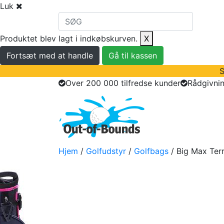
Luk
Produktet blev lagt i indkøbskurven.
X
Fortsæt med at handle
Gå til kassen
S
Over 200 000 tilfredse kunder
Rådgivnin
golfbolde
golfu
Hjem
/
Golfudstyr
/
Golfbags
/ Big Max Ter