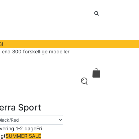
8!
 end 300 forskellige modeller
kontakt
0
erra Sport
vering 1-2 dage
Fri
agt
SUMMER SALE