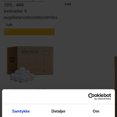
køb
399,-
499
bestseller 8
aug
distancebolde
boldmiks
køb
SPAR
79,-
Callaway Mix
Samtykke
Detaljer
Om
299,-
399