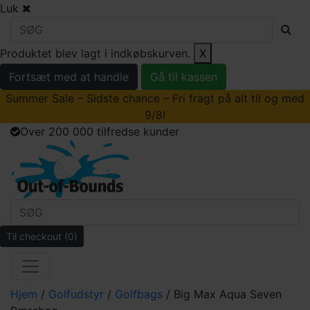
Luk
Produktet blev lagt i indkøbskurven.
X
Fortsæt med at handle
Gå til kassen
Summer Sale – Sidste chance – Fri fragt på alt til og med
9/8!
Over 200 000 tilfredse kunder
Til checkout
(0)
Hjem
/
Golfudstyr
/
Golfbags
/ Big Max Aqua Seven