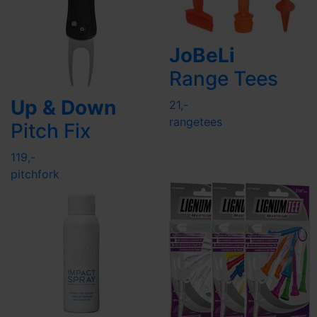
JoBeLi
Range Tees
Up & Down
21,-
rangetees
Pitch Fix
119,-
pitchfork