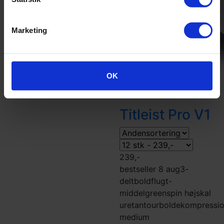
Marketing
OK
Titleist Pro V1
239,-
bestseller 8 aug
3-
delt
boldflugt-
middel
greenspin høj
skal
uretan
tourbolde
kompressi
medium