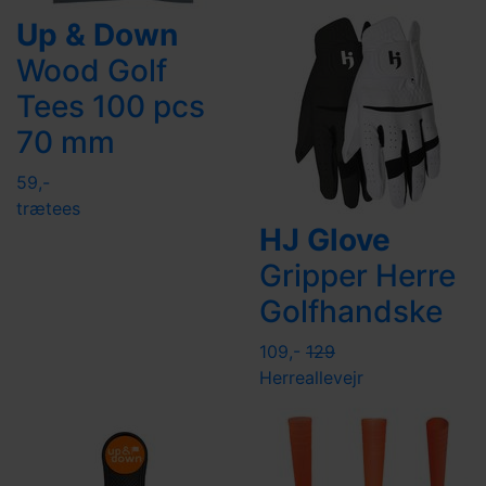
Up & Down
Wood Golf
Tees 100 pcs
70 mm
59,-
trætees
HJ Glove
Gripper Herre
Golfhandske
109,-
129
Herre
allevejr