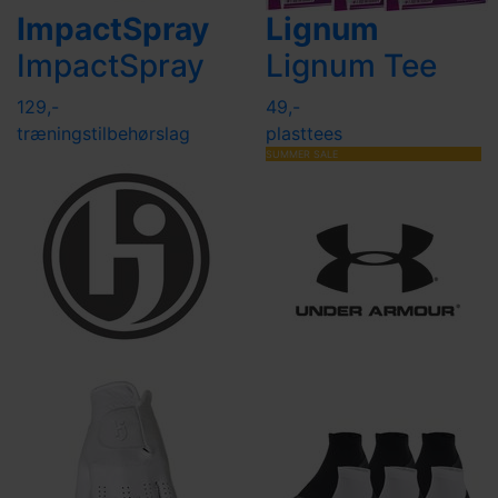
ImpactSpray
Lignum
ImpactSpray
Lignum Tee
129,-
49,-
træningstilbehør
slag
plasttees
SUMMER SALE