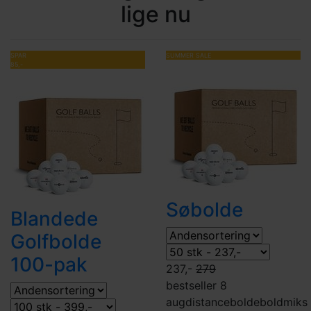
lige nu
SPAR
SUMMER SALE
85,-
Søbolde
Blandede
Golfbolde
100-pak
237,-
279
bestseller 8
aug
distancebolde
boldmiks