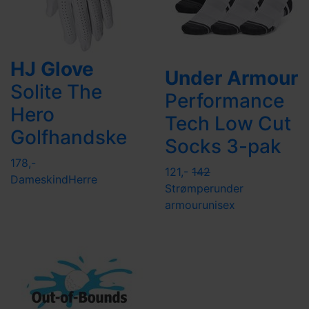
HJ Glove
Under Armour
Solite The
Performance
Hero
Tech Low Cut
Golfhandske
Socks 3-pak
178,-
121,-
142
Dame
skind
Herre
Strømper
under
armour
unisex