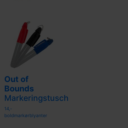
Out of
Bounds
Markeringstusch
14,-
boldmarkør
blyanter