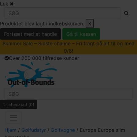
Luk
Produktet blev lagt i indkøbskurven.
X
Fortsæt med at handle
Gå til kassen
Summer Sale – Sidste chance – Fri fragt på alt til og med
9/8!
Over 200 000 tilfredse kunder
Til checkout
(0)
Hjem
/
Golfudstyr
/
Golfvogne
/ Europa Europa slim