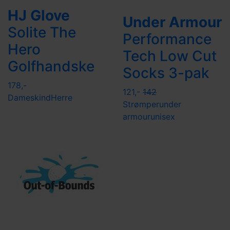
HJ Glove
Under Armour
Solite The
Performance
Hero
Tech Low Cut
Golfhandske
Socks 3-pak
178,-
121,-
142
Dame
skind
Herre
Strømper
under
armour
unisex