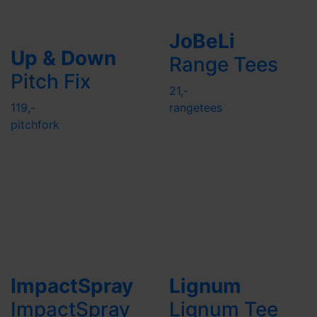
JoBeLi
Up & Down
Range Tees
Pitch Fix
21,-
119,-
rangetees
pitchfork
ImpactSpray
Lignum
ImpactSpray
Lignum Tee