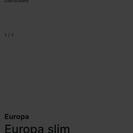
bæretaske
1
/
1
Europa
Europa slim