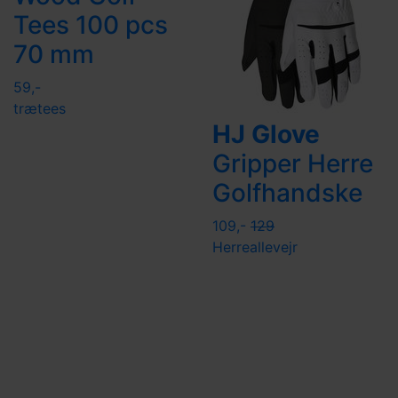
Tees 100 pcs
70 mm
59,-
trætees
HJ Glove
Gripper Herre
Golfhandske
109,-
129
Herre
allevejr