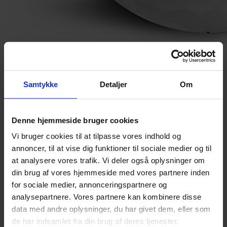
Titleist Pro V1
Samtykke
Detaljer
Om
Denne hjemmeside bruger cookies
239,-
bestseller 7 aug
3-
Vi bruger cookies til at tilpasse vores indhold og
delt
boldflugt-
annoncer, til at vise dig funktioner til sociale medier og til
middel
greenspin høj
skal
at analysere vores trafik. Vi deler også oplysninger om
uretan
tourbolde
kompression
din brug af vores hjemmeside med vores partnere inden
medium
for sociale medier, annonceringspartnere og
analysepartnere. Vores partnere kan kombinere disse
køb
data med andre oplysninger, du har givet dem, eller som
Populært golfudstyr
de har indsamlet fra din brug af deres tjenester.