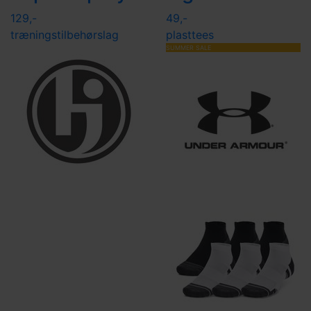
129,-
49,-
træningstilbehør
slag
plasttees
SUMMER SALE