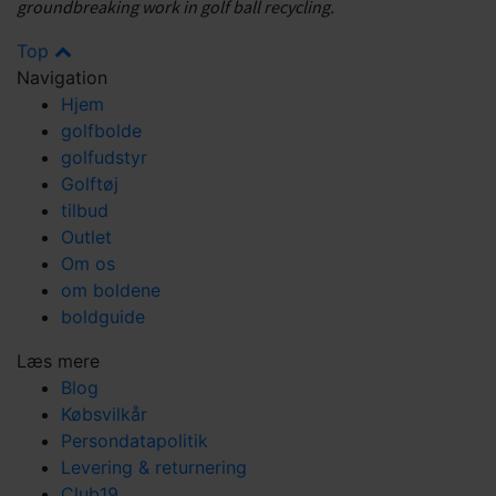
groundbreaking work in golf ball recycling.
Top
Navigation
Hjem
golfbolde
golfudstyr
Golftøj
tilbud
Outlet
Om os
om boldene
boldguide
Læs mere
Blog
Købsvilkår
Persondatapolitik
Levering & returnering
Club19