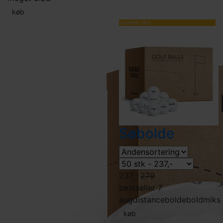
køb
SUMMER SALE
Søbolde
237,-
279
bestseller 7
aug
distancebolde
boldmiks
køb