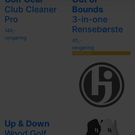
Club Cleaner
Bounds
Pro
3-in-one
Rensebørste
149,-
rengøring
45,-
rengøring
SUMMER SALE
Up & Down
Wood Golf