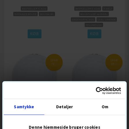
BESTSELLER 5 AUG
BESTSELLER 5 AUG
3-DELT
DISTANCEBOLDE
BOLDMIKS
BOLDFLUGT-MIDDEL
GREENSPIN HØJ
SKAL URETAN
TOURBOLDE
KOMPRESSION MEDIUM
KØB
KØB
SPAR
SPAR
79,-
85,-
Samtykke
Detaljer
Om
CALLAWAY MIX
BLANDEDE GOLFBOLDE
100-PAK
Denne hjemmeside bruger cookies