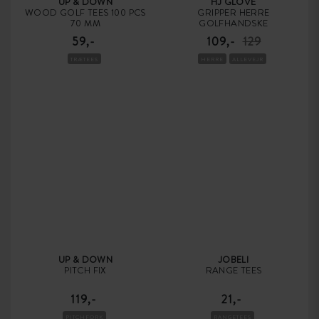
UP & DOWN
HJ GLOVE
WOOD GOLF TEES 100 PCS
GRIPPER HERRE
70 MM
GOLFHANDSKE
59,-
109,-
129
TRÆTEES
HERRE
ALLEVEJR
UP & DOWN
JOBELI
PITCH FIX
RANGE TEES
119,-
21,-
PITCHFORK
RANGETEES