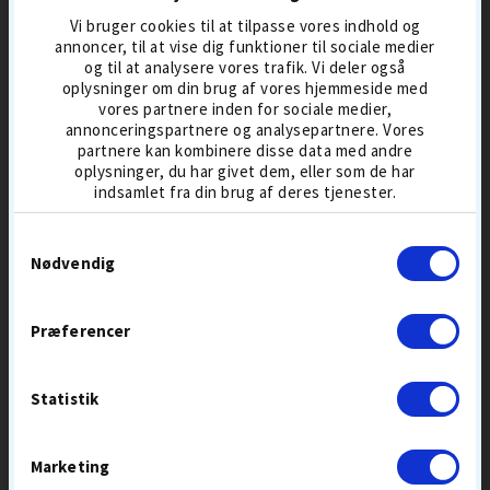
Vi bruger cookies til at tilpasse vores indhold og
299,-
399
399,-
499
annoncer, til at vise dig funktioner til sociale medier
og til at analysere vores trafik. Vi deler også
BESTSELLER 5 AUG
BOLDMIKS
BESTSELLER 5 AUG
oplysninger om din brug af vores hjemmeside med
DISTANCEBOLDE
BOLDMIKS
vores partnere inden for sociale medier,
annonceringspartnere og analysepartnere. Vores
partnere kan kombinere disse data med andre
oplysninger, du har givet dem, eller som de har
KØB
KØB
indsamlet fra din brug af deres tjenester.
Samtykkevalg
Nødvendig
POPULÆRT GOLFUDSTYR
Præferencer
Statistik
Marketing