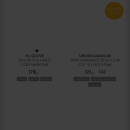
SUMMER
SALE
HJ GLOVE
UNDER ARMOUR
SOLITE THE HERO
PERFORMANCE TECH LOW
GOLFHANDSKE
CUT SOCKS 3-PAK
178,-
121,-
142
DAME
SKIND
HERRE
STRØMPER
UNDER ARMOUR
UNISEX