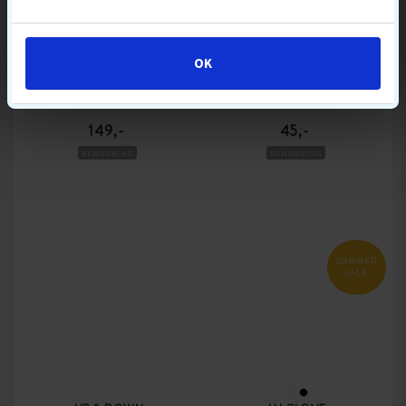
OK
GOLF GEAR
OUT OF BOUNDS
CLUB CLEANER PRO
3-IN-ONE RENSEBØRSTE
149,-
45,-
RENGØRING
RENGØRING
SUMMER
SALE