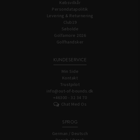
Købsvilkår
Persondatapolitik
Levering & Returnering
Club19
Søbolde
Golfamore 2026
Golfhandsker
KUNDESERVICE
Min Side
Kontakt
Trustpilot
info@out-of-bounds.dk
+46300 - 32 34 70
Chat Med Os
SPROG
German / Deutsch