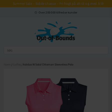
Summer Sale – Sidste chance – Fri fragt på alt til og med 9/8!
Luk
Over 200 000 tilfredse kunder
Hjem
/
Golftøj
/ Adidas W Solid Ottoman Sleeveless Polo