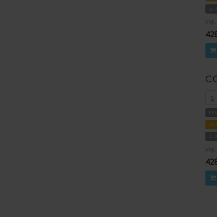
⚠️ 
Vejl.
428
CO
LE
SU
⚠️ 
Vejl.
428