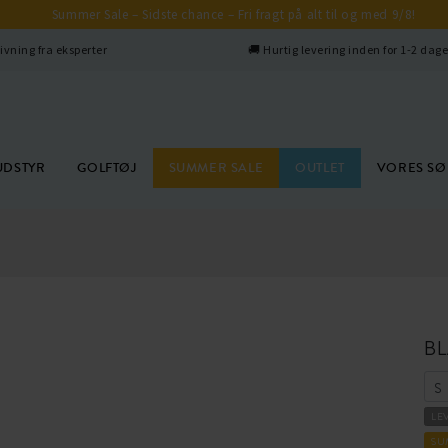
Summer Sale – Sidste chance – Fri fragt på alt til og med 9/8!
ivning fra eksperter
🚚 Hurtig levering inden for 1-2 dag
UDSTYR
GOLFTØJ
SUMMER SALE
OUTLET
VORES S
B
LE
SU