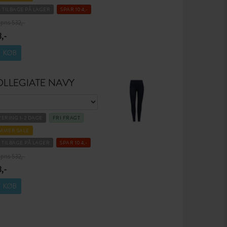
4 TILBAGE PÅ LAGER
SPAR 104,-
 pris 532,-
,-
KØB
LLEGIATE NAVY
VERING 1-2 DAGE
FRI FRAGT
MMER SALE
3 TILBAGE PÅ LAGER
SPAR 104,-
 pris 532,-
,-
KØB