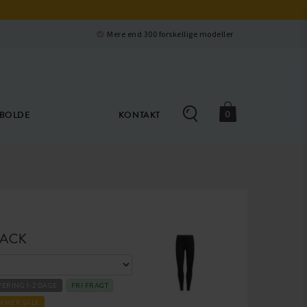
Luk
e
Mere end 300 forskellige modeller
0
ØBOLDE
KONTAKT
LACK
VERING 1-2 DAGE
FRI FRAGT
MMER SALE