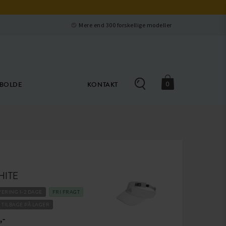
Luk
e
Mere end 300 forskellige modeller
0
ØBOLDE
KONTAKT
HITE
VERING 1-2 DAGE
FRI FRAGT
6 TILBAGE PÅ LAGER
,-