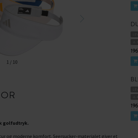
DU
LE
⚠️ 
196
1
/
10
BL
LE
SOR
⚠️ 
196
k golfudtryk.
uktur og moderne komfort. Seersucker-materialet giver et