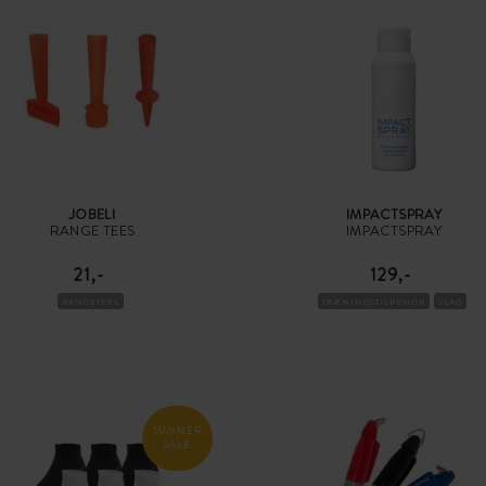
JOBELI
IMPACTSPRAY
RANGE TEES
IMPACTSPRAY
21,-
129,-
RANGETEES
TRÆNINGSTILBEHØR
SLAG
SUMMER
SALE