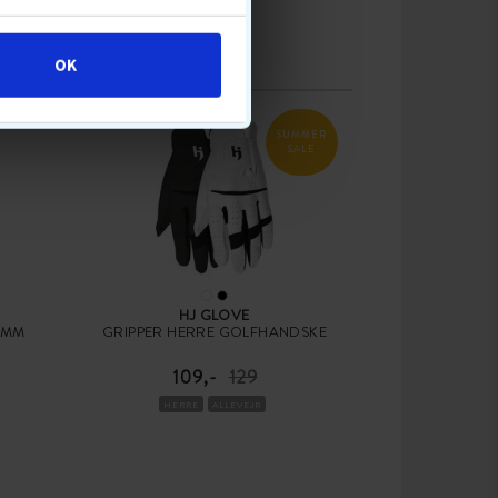
OK
SUMMER
SALE
HJ GLOVE
 MM
GRIPPER HERRE GOLFHANDSKE
109,-
129
HERRE
ALLEVEJR