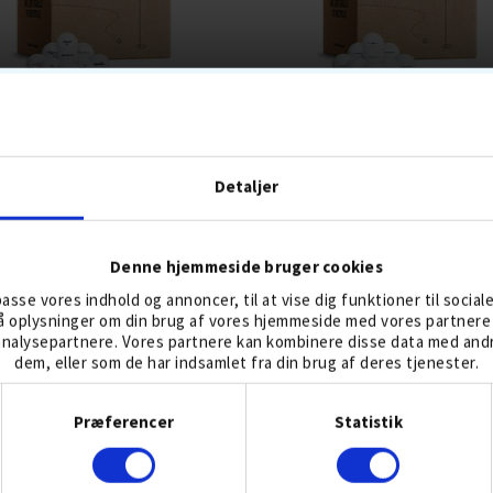
SØBOLDE
CALLAWAY MIX
Detaljer
237,-
279
299,-
399
Denne hjemmeside bruger cookies
lpasse vores indhold og annoncer, til at vise dig funktioner til social
LLER 8 AUG
DISTANCEBOLDE
BOLDMIKS
BESTSELLER 8 AUG
BOLDMIKS
gså oplysninger om din brug af vores hjemmeside med vores partnere 
nalysepartnere. Vores partnere kan kombinere disse data med andre
dem, eller som de har indsamlet fra din brug af deres tjenester.
KØB
KØB
Samtykkevalg
Præferencer
Statistik