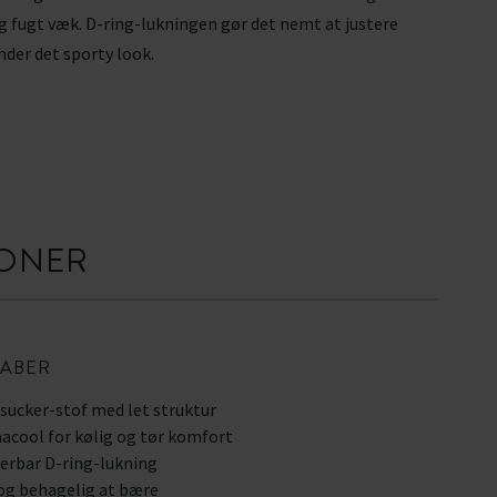
 fugt væk. D-ring-lukningen gør det nemt at justere
der det sporty look.
IONER
ABER
sucker-stof med let struktur
acool for kølig og tør komfort
erbar D-ring-lukning
og behagelig at bære