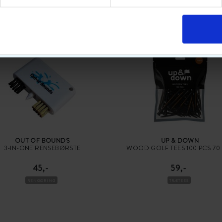
POPULÆRT GOLFUDSTYR
OUT OF BOUNDS
UP & DOWN
3-IN-ONE RENSEBØRSTE
WOOD GOLF TEES 100 PCS 70
45,-
59,-
RENGØRING
TRÆTEES