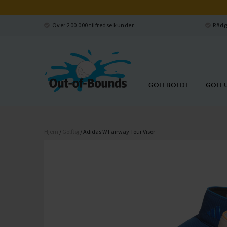
Over 200 000 tilfredse kunder
Rådg
GOLFBOLDE
GOLF
Hjem
/
Golftøj
/ Adidas W Fairway Tour Visor