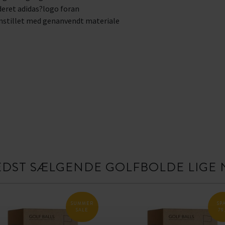
eret adidas?logo foran
stillet med genanvendt materiale
EDST SÆLGENDE GOLFBOLDE LIGE 
SUMMER
SP
SALE
79