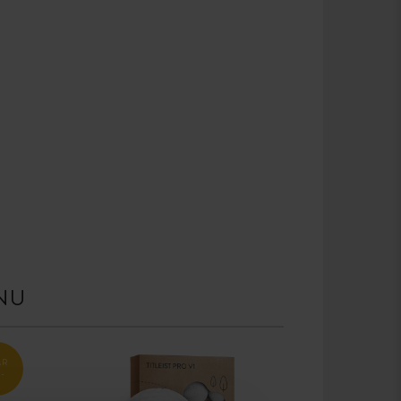
NU
AR
,-