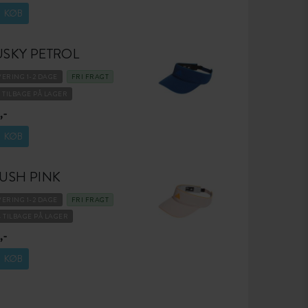
KØB
SKY PETROL
VERING 1-2 DAGE
FRI FRAGT
3 TILBAGE PÅ LAGER
,-
KØB
USH PINK
VERING 1-2 DAGE
FRI FRAGT
4 TILBAGE PÅ LAGER
,-
KØB