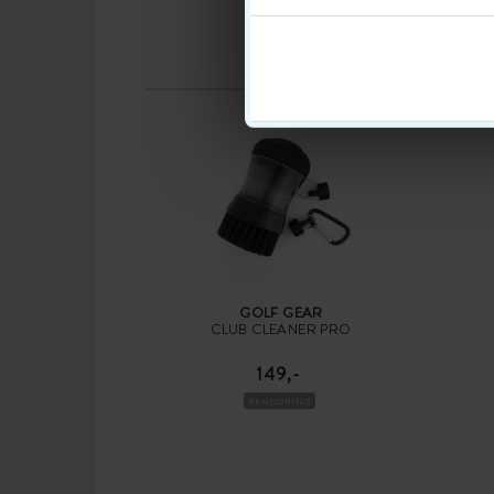
GOLF GEAR
CLUB CLEANER PRO
149,-
RENGØRING