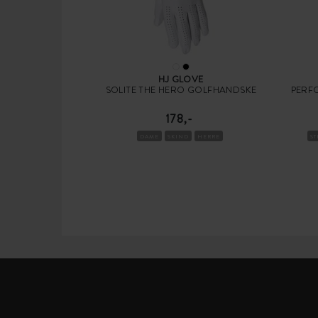
HJ GLOVE
SOLITE THE HERO GOLFHANDSKE
PERF
178,-
DAME
SKIND
HERRE
S