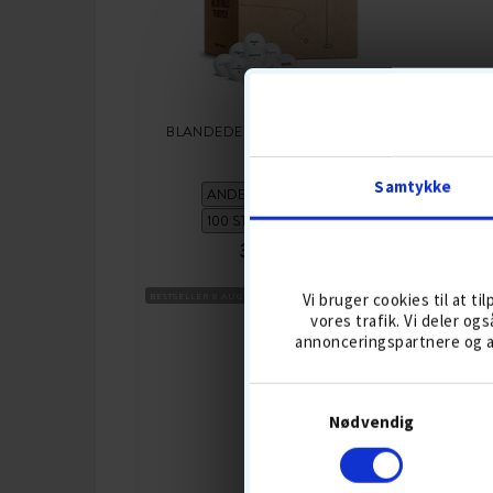
BLANDEDE GOLFBOLDE 100-PAK
Samtykke
399,-
499
Vi bruger cookies til at ti
BESTSELLER 8 AUG
DISTANCEBOLDE
BOLDMIKS
BESTSE
vores trafik. Vi deler o
annonceringspartnere og a
KØB
Nødvendig