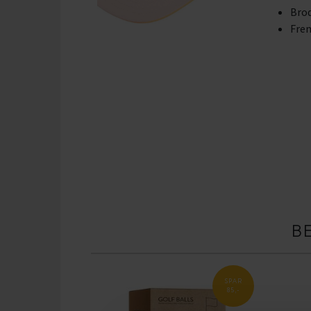
Brod
Frem
B
SPAR
85,-