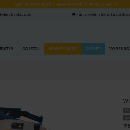
Summer Sale – Sidste chance – Fri fragt på alt til og med 9/8!
ivning fra eksperter
🚚 Hurtig levering inden for 1-2 dag
UDSTYR
GOLFTØJ
SUMMER SALE
OUTLET
VORES S
W
LE
⚠️ 
196