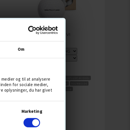
TITLEIST PRO V1
Om
239,-
e medier og til at analysere
BESTSELLER 8 AUG
3-DELT
BOLDFLUGT-MIDDEL
inden for sociale medier,
GREENSPIN HØJ
SKAL URETAN
TOURBOLDE
 oplysninger, du har givet
KOMPRESSION MEDIUM
KØB
Marketing