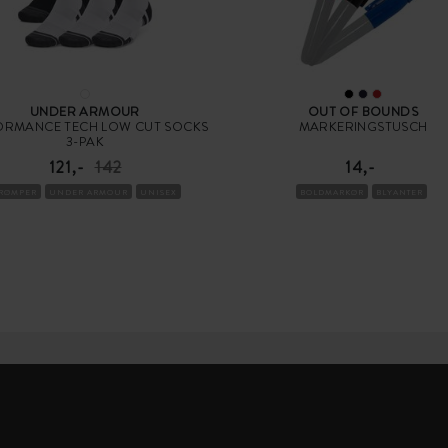
UNDER ARMOUR
OUT OF BOUNDS
ORMANCE TECH LOW CUT SOCKS
MARKERINGSTUSCH
3-PAK
121,-
142
14,-
TRØMPER
UNDER ARMOUR
UNISEX
BOLDMARKØR
BLYANTER