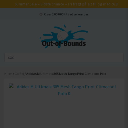
Summer Sale – Sidste chance – Fri fragt på alt til og med 9/8!
Luk
Over 200 000 tilfredse kunder
Hjem
/
Golftøj
/ Adidas M Ultimate365 Mesh Tango Print Climacool Polo