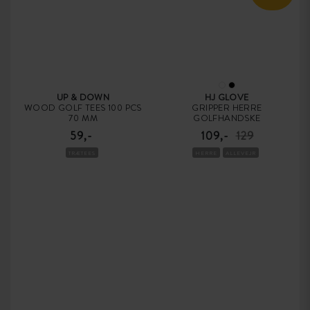
UP & DOWN
HJ GLOVE
WOOD GOLF TEES 100 PCS
GRIPPER HERRE
70 MM
GOLFHANDSKE
59,-
109,-
129
TRÆTEES
HERRE
ALLEVEJR