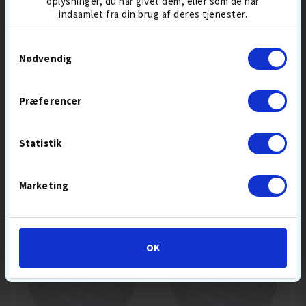
oplysninger, du har givet dem, eller som de har
TAYLORMADE TP5X
SØBOLDE
indsamlet fra din brug af deres tjenester.
Samtykkevalg
Nødvendig
191,-
239
237,-
279
Præferencer
BESTSELLER 6 AUG
5-DELT
BESTSELLER 6 AUG
BOLDFLUGT-HØJ
GREENSPIN HØJ
DISTANCEBOLDE
BOLDMIKS
Statistik
SKAL URETAN
TOURBOLDE
KOMPRESSION HÅRDT
KØB
KØB
Marketing
SPAR
SPAR
OK
79,-
85,-