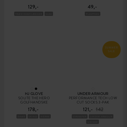
129,-
49,-
TRÆNINGSTILBEHØR
SLAG
PLASTTEES
SUMMER
SALE
HJ GLOVE
UNDER ARMOUR
SOLITE THE HERO
PERFORMANCE TECH LOW
GOLFHANDSKE
CUT SOCKS 3-PAK
178,-
121,-
142
DAME
SKIND
HERRE
STRØMPER
UNDER ARMOUR
UNISEX