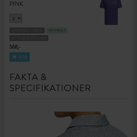
PINK
LEVERING 1-2 DAGE
FRI FRAGT
⚠️ 1 TILBAGE PÅ LAGER
568,-
KØB
FAKTA &
SPECIFIKATIONER