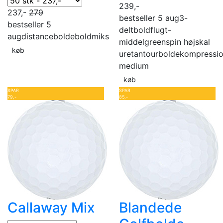
239,-
237,-
279
bestseller 5 aug
3-
bestseller 5
delt
boldflugt-
aug
distancebolde
boldmiks
middel
greenspin høj
skal
køb
uretan
tourbolde
kompressi
medium
køb
SPAR
SPAR
79,-
85,-
Callaway Mix
Blandede