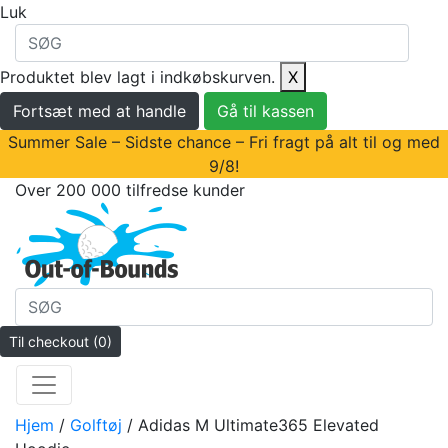
Luk
Produktet blev lagt i indkøbskurven.
X
Fortsæt med at handle
Gå til kassen
Summer Sale – Sidste chance – Fri fragt på alt til og med
9/8!
Over 200 000 tilfredse kunder
Til checkout
(0)
Hjem
/
Golftøj
/ Adidas M Ultimate365 Elevated