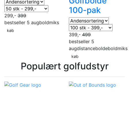
Golfbolde
100-pak
299,-
399
bestseller 5 aug
boldmiks
køb
399,-
499
bestseller 5
aug
distancebolde
boldmiks
køb
Populært golfudstyr