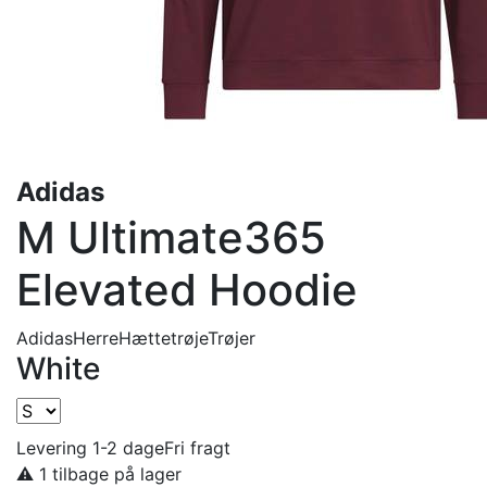
Adidas
M Ultimate365
Elevated Hoodie
Adidas
Herre
Hættetrøje
Trøjer
White
Levering 1-2 dage
Fri fragt
⚠️ 1 tilbage på lager