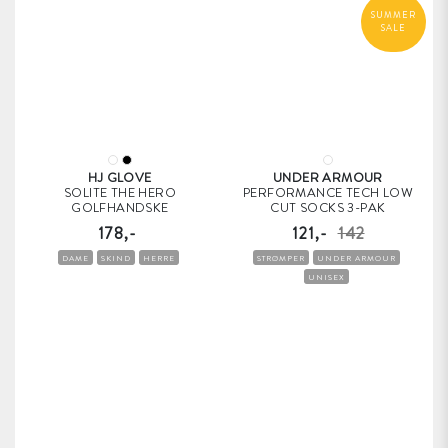
SUMMER
SALE
HJ GLOVE
UNDER ARMOUR
SOLITE THE HERO
PERFORMANCE TECH LOW
GOLFHANDSKE
CUT SOCKS 3-PAK
178,-
121,-
142
DAME
SKIND
HERRE
STRØMPER
UNDER ARMOUR
UNISEX