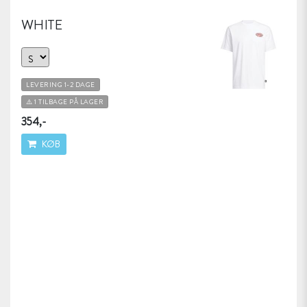
WHITE
LEVERING 1-2 DAGE
⚠️ 1 TILBAGE PÅ LAGER
354,-
KØB