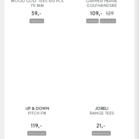
WOOD GOLF TEES 100 PCS
GRIPPER HERRE
70 MM
GOLFHANDSKE
59,-
109,-
129
TRÆTEES
HERRE
ALLEVEJR
UP & DOWN
JOBELI
PITCH FIX
RANGE TEES
119,-
21,-
PITCHFORK
RANGETEES