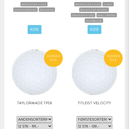
BESTSELLER 4 AUG
BESTSELLER 4 AUG
3-DELT
DISTANCEBOLDE
BOLDMIKS
BOLDFLUGT-MIDDEL
GREENSPIN HØJ
SKAL URETAN
TOURBOLDE
KOMPRESSION MEDIUM
KØB
KØB
SUMMER
SUMMER
SALE
SALE
TAYLORMADE TP5X
TITLEIST VELOCITY