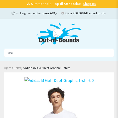
⛳ Summer Sale – op til 50 % rabat.
Shop nu
Luk
📦 Fri fragt ved ordrer
over 499,-
Over 200 000 tilfredse kunder
Hjem
/
Golftøj
/ Adidas M Golf Dept Graphic T-shirt