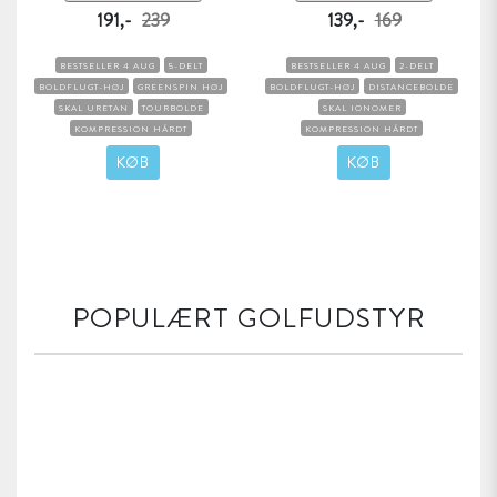
191,-
239
139,-
169
BESTSELLER 4 AUG
5-DELT
BESTSELLER 4 AUG
2-DELT
BOLDFLUGT-HØJ
GREENSPIN HØJ
BOLDFLUGT-HØJ
DISTANCEBOLDE
SKAL URETAN
TOURBOLDE
SKAL IONOMER
KOMPRESSION HÅRDT
KOMPRESSION HÅRDT
KØB
KØB
POPULÆRT GOLFUDSTYR