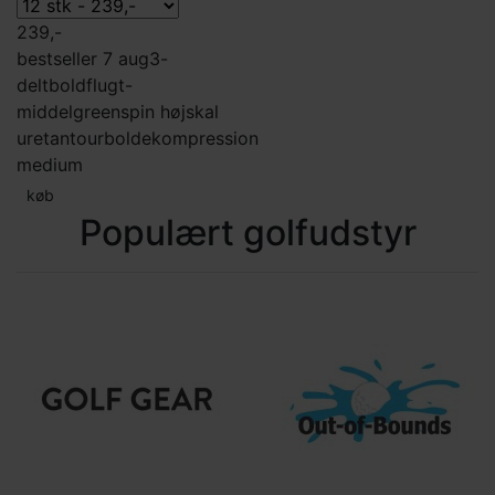
239,-
bestseller 7 aug
3-
delt
boldflugt-
middel
greenspin høj
skal
uretan
tourbolde
kompression
medium
køb
Populært golfudstyr