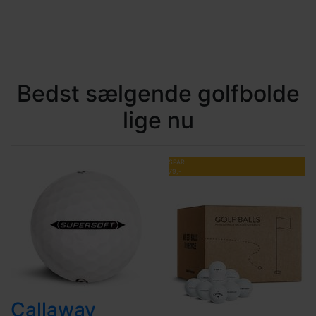
Bedst sælgende golfbolde
lige nu
SPAR
79,-
Callaway