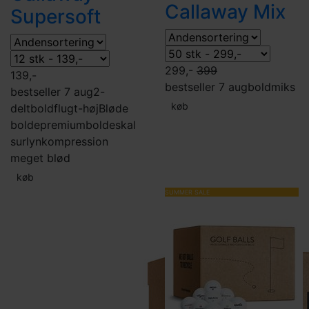
Callaway Mix
Supersoft
299,-
399
139,-
bestseller 7 aug
boldmiks
bestseller 7 aug
2-
køb
delt
boldflugt-høj
Bløde
bolde
premiumbolde
skal
surlyn
kompression
meget blød
køb
SUMMER SALE