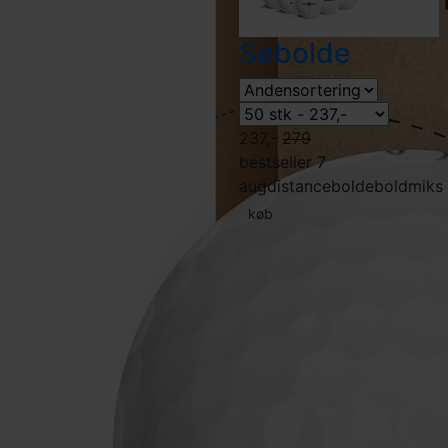
Søbolde
237,-
279
bestseller 7
aug
distancebolde
boldmiks
køb