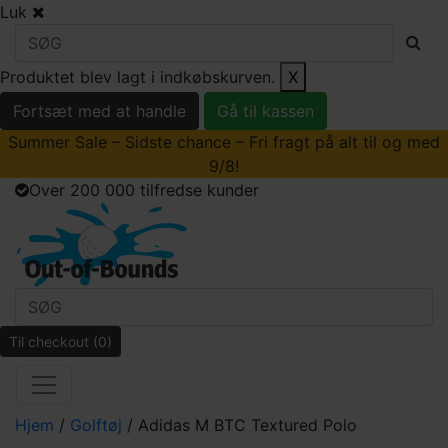
Luk
Produktet blev lagt i indkøbskurven.
X
Fortsæt med at handle
Gå til kassen
Summer Sale – Sidste chance – Fri fragt på alt til og med
9/8!
Over 200 000 tilfredse kunder
Til checkout
(0)
Hjem
/
Golftøj
/ Adidas M BTC Textured Polo