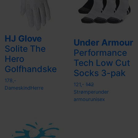
HJ Glove
Under Armour
Solite The
Performance
Hero
Tech Low Cut
Golfhandske
Socks 3-pak
178,-
121,-
142
Dame
skind
Herre
Strømper
under
armour
unisex