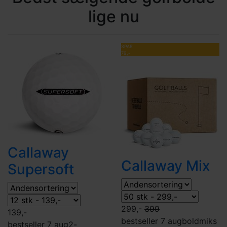
lige nu
SPAR
79,-
Callaway
Callaway Mix
Supersoft
299,-
399
139,-
bestseller 7 aug
boldmiks
bestseller 7 aug
2-