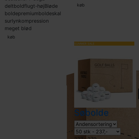
køb
delt
boldflugt-høj
Bløde
bolde
premiumbolde
skal
surlyn
kompression
meget blød
køb
SUMMER SALE
Søbolde