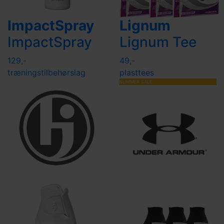
ImpactSpray
Lignum
ImpactSpray
Lignum Tee
129,-
49,-
træningstilbehør
slag
plasttees
SUMMER SALE