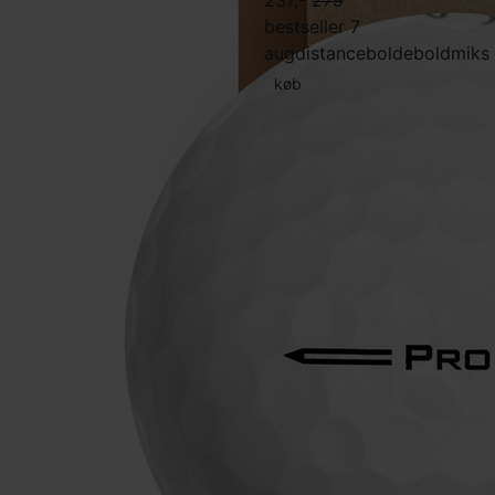
237,-
279
bestseller 7
aug
distancebolde
boldmiks
køb