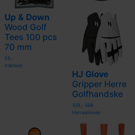
Up & Down
Wood Golf
Tees 100 pcs
70 mm
59,-
trætees
HJ Glove
Gripper Herre
Golfhandske
109,-
129
Herre
allevejr