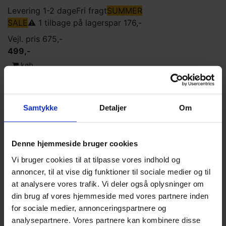
Levering 1-2 dage
Fri fragt
SUMMER
SALE
⚠️ 1 tilbage på lager
spar 176,-
Vejl. pris 675,-
499,-
køb
Fri fragt
SUMMER SALE
spar 176,-
Vejl. pris 675,-
499,-
Samtykke
Detaljer
Om
ikke på lager
Fri fragt
SUMMER SALE
spar 176,-
Denne hjemmeside bruger cookies
Vejl. pris 675,-
499,-
Vi bruger cookies til at tilpasse vores indhold og
annoncer, til at vise dig funktioner til sociale medier og til
ikke på lager
Levering 1-2 dage
Fri fragt
SUMMER
at analysere vores trafik. Vi deler også oplysninger om
SALE
⚠️ 3 tilbage på lager
din brug af vores hjemmeside med vores partnere inden
for sociale medier, annonceringspartnere og
spar 176,-
analysepartnere. Vores partnere kan kombinere disse