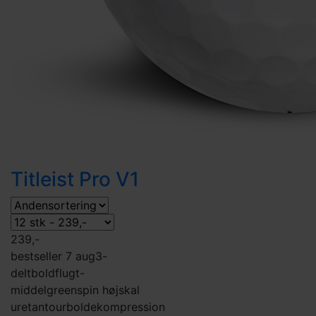
Titleist Pro V1
239,-
bestseller 7 aug
3-
delt
boldflugt-
middel
greenspin høj
skal
uretan
tourbolde
kompression