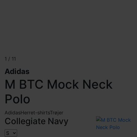
1
/
11
Adidas
M BTC Mock Neck
Polo
Adidas
Herre
t-shirts
Trøjer
Collegiate Navy