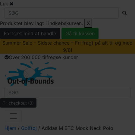
Luk
Produktet blev lagt i indkøbskurven.
X
Fortsæt med at handle
Gå til kassen
Summer Sale – Sidste chance – Fri fragt på alt til og med
9/8!
Over 200 000 tilfredse kunder
Til checkout
(0)
Hjem
/
Golftøj
/ Adidas M BTC Mock Neck Polo