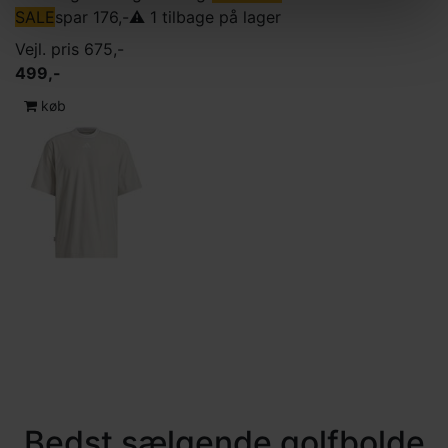
SALE
spar 176,-
⚠️ 1 tilbage på lager
Vejl. pris 675,-
499,-
køb
Bedst sælgende golfbolde