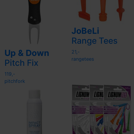
JoBeLi
Range Tees
Up & Down
21,-
rangetees
Pitch Fix
119,-
pitchfork