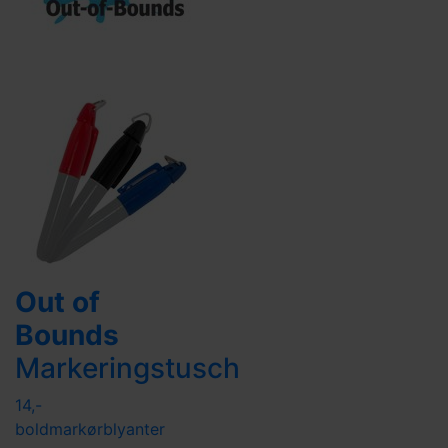
Out of
Bounds
Markeringstusch
14,-
boldmarkør
blyanter