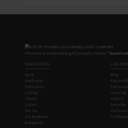
Pioneers in sustainable golf, proudly named
"Sustainab
NAVIGATION
LÆS ME
Hjem
Blog
Golfbolde
Købsvilk
Golfudstyr
Personda
Golftøj
Levering 
Tilbud
Club19
Outlet
Søbolde
Om Os
Golfamor
Om Boldene
Golfhand
Boldguide