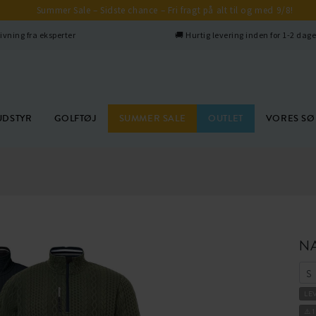
Summer Sale – Sidste chance – Fri fragt på alt til og med 9/8!
ivning fra eksperter
🚚 Hurtig levering inden for 1-2 dag
UDSTYR
GOLFTØJ
SUMMER SALE
OUTLET
VORES S
N
LE
⚠️ 