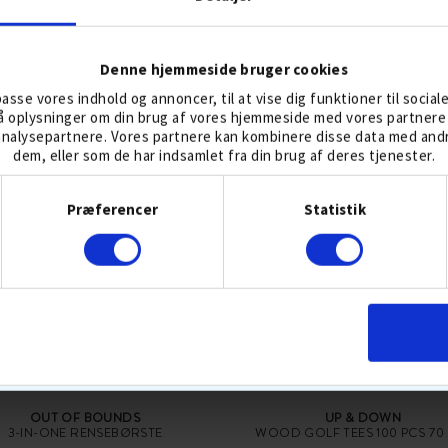
KØB
KØB
Denne hjemmeside bruger cookies
lpasse vores indhold og annoncer, til at vise dig funktioner til social
gså oplysninger om din brug af vores hjemmeside med vores partnere 
nalysepartnere. Vores partnere kan kombinere disse data med andre
dem, eller som de har indsamlet fra din brug af deres tjenester.
POPULÆRT GOLFUDSTYR
Samtykkevalg
Præferencer
Statistik
OUT OF BOUNDS
UP & DOWN
3-IN-ONE RENSEBØRSTE
WOOD GOLF TEES 100 PCS 70