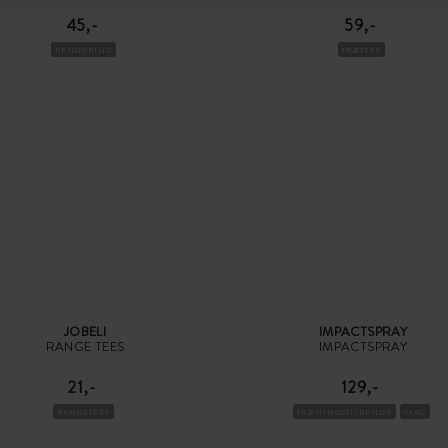
45,-
59,-
RENGØRING
TRÆTEES
JOBELI
IMPACTSPRAY
RANGE TEES
IMPACTSPRAY
21,-
129,-
RANGETEES
TRÆNINGSTILBEHØR
SLAG