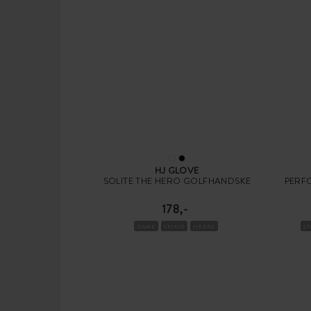
HJ GLOVE
SOLITE THE HERO GOLFHANDSKE
PERF
178,-
DAME
SKIND
HERRE
S