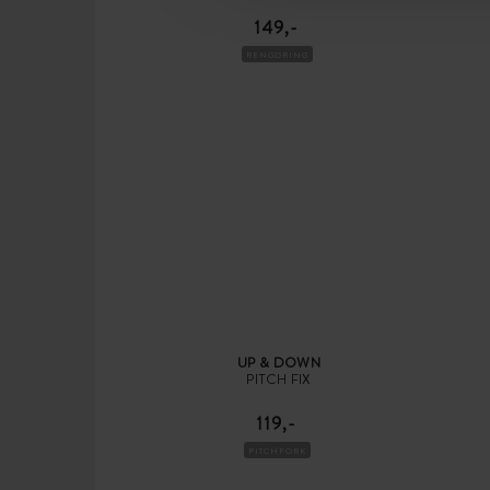
149,-
RENGØRING
UP & DOWN
PITCH FIX
119,-
PITCHFORK