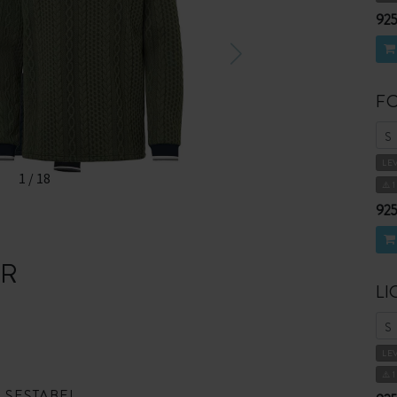
925
F
LE
1
/
18
⚠️ 
925
ER
LI
LE
⚠️ 
LSESTABEL