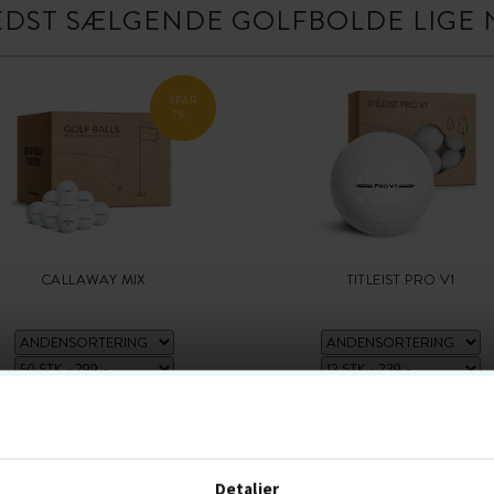
EDST SÆLGENDE GOLFBOLDE LIGE 
SPAR
79,-
CALLAWAY MIX
TITLEIST PRO V1
299,-
399
239,-
BESTSELLER 7 AUG
BOLDMIKS
BESTSELLER 7 AUG
3-DELT
BOLDFLUGT-
GREENSPIN HØJ
SKAL URETAN
TOURB
Detaljer
KOMPRESSION MEDIUM