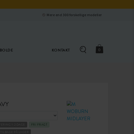
Luk
e
Mere end 300 forskellige modeller
0
ØBOLDE
KONTAKT
AVY
VERING 1-2 DAGE
FRI FRAGT
1 TILBAGE PÅ LAGER