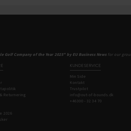
le Golf Company of the Year 2025" by EU Business News
for our groun
RE
KUNDESERVICE
Min Side
år
Kontakt
tapolitik
Trustpilot
& Returnering
info@out-of-bounds.dk
+46300 - 32 34 70
e 2026
sker