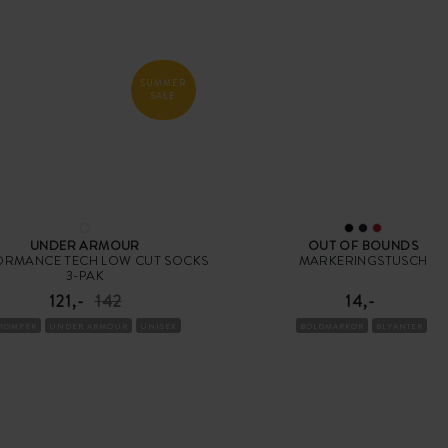
SUMMER
SALE
UNDER ARMOUR
OUT OF BOUNDS
ORMANCE TECH LOW CUT SOCKS
MARKERINGSTUSCH
3-PAK
121,-
142
14,-
TRØMPER
UNDER ARMOUR
UNISEX
BOLDMARKØR
BLYANTER