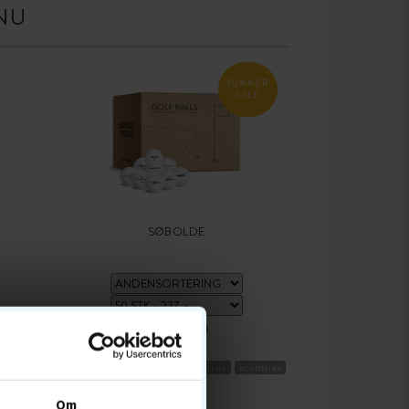
NU
SUMMER
SALE
SØBOLDE
237,-
279
MIDDEL
BESTSELLER 7 AUG
DISTANCEBOLDE
BOLDMIKS
OLDE
Om