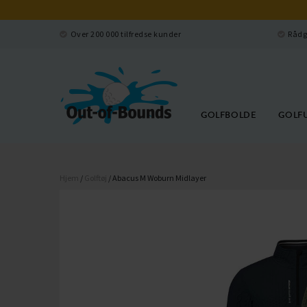
Over 200 000 tilfredse kunder
Rådg
GOLFBOLDE
GOLF
Hjem
/
Golftøj
/ Abacus M Woburn Midlayer