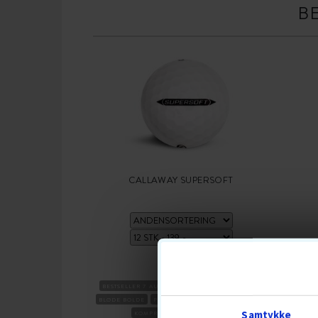
B
CALLAWAY SUPERSOFT
139,-
BESTSELLER 7 AUG
2-DELT
BOLDFLUGT-HØJ
BLØDE BOLDE
PREMIUMBOLDE
SKAL SURLYN
Samtykke
KOMPRESSION MEGET BLØD