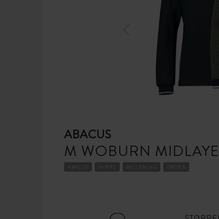
ABACUS
M WOBURN MIDLAY
ABACUS
HERRE
MELLEMLAG
TRØJER
STØRRE