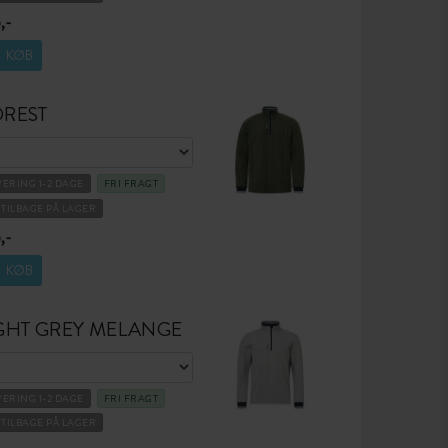
,-
KØB
OREST
VERING 1-2 DAGE
FRI FRAGT
1 TILBAGE PÅ LAGER
,-
KØB
GHT GREY MELANGE
VERING 1-2 DAGE
FRI FRAGT
1 TILBAGE PÅ LAGER