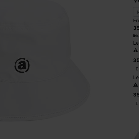
Fr
35
ikk
Le
⚠️
35
Le
⚠️
35