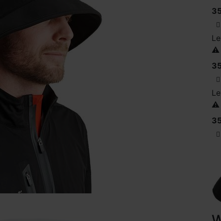
35
Le
⚠️
35
Le
⚠️
35
W