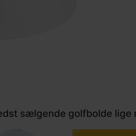
edst sælgende golfbolde lige 
SPAR
79,-