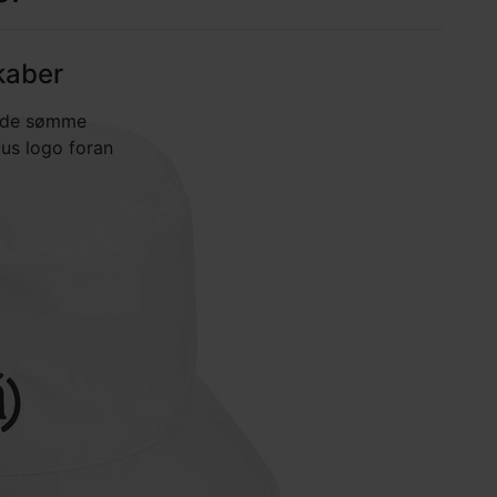
kaber
ede sømme
us logo foran