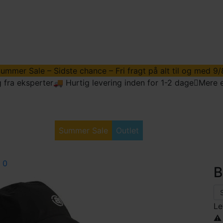
ummer Sale – Sidste chance – Fri fragt på alt til og med 9/
 fra eksperter
🚚 Hurtig levering inden for 1-2 dage
Mere e
dstyr
Golftøj
Summer Sale
Outlet
Vores Søbolde
B
Le
⚠️