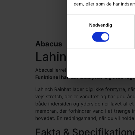
dem, eller som de har indsaml
Samtykkevalg
Nødvendig
Abacus
Lahinch Rainhat
Abacus
Herre
Hovedbeklædning
Regntøj
Funktionel hat, der beskytter dig mod reg
Lahinch Rainhat lader dig ikke forstyrre, nå
vejs stretch, der er vandtæt og har god ån
både indersiden og ydersiden er lavet af et 
membran, der forhindrer vand i at trænge i
hovedet. En redningsmand, når du vil holde 
Fakta & Specifikation