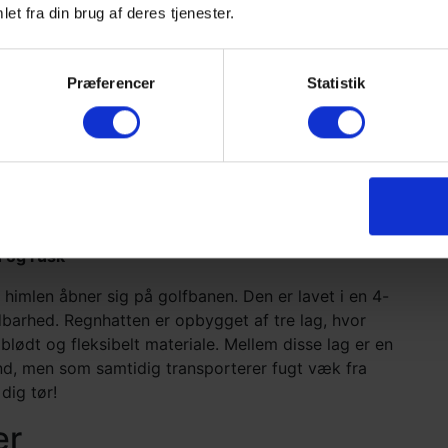
et fra din brug af deres tjenester.
Præferencer
Statistik
n og rusk
r himlen åbner sig på golfbanen. Den er lavet i en 4-
dbarhed. Regnhatten er opbygget af tre lag, hvor
blødt og fleksibelt materiale. Mellem disse lag er en
nd, men som samtidig transporterer fugt væk fra
dig tør!
er