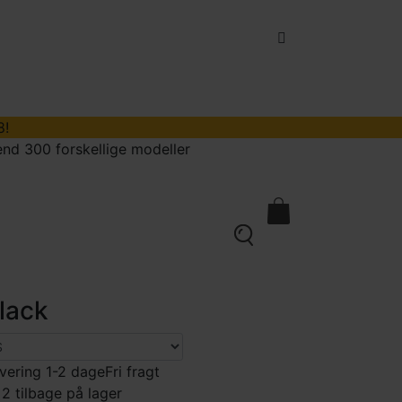
8!
nd 300 forskellige modeller
kontakt
0
lack
vering 1-2 dage
Fri fragt
 2 tilbage på lager