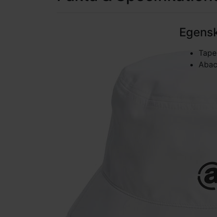
Egens
Tap
Abac