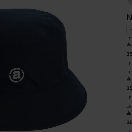
N
Le
⚠️
35
Le
⚠️
35
Le
⚠️
35