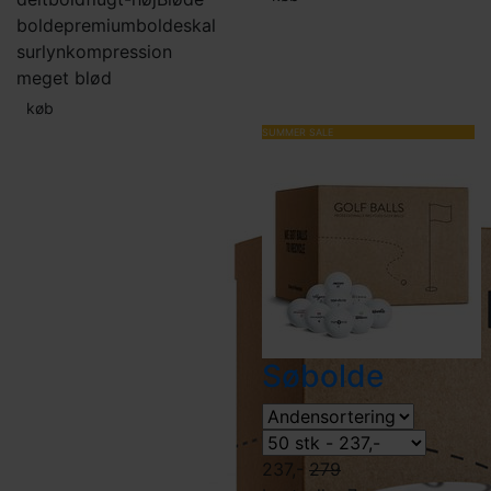
bolde
premiumbolde
skal
surlyn
kompression
meget blød
køb
SUMMER SALE
Søbolde
237,-
279