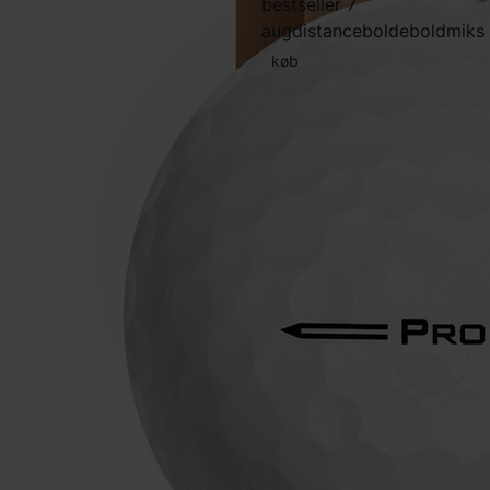
bestseller 7
aug
distancebolde
boldmiks
køb