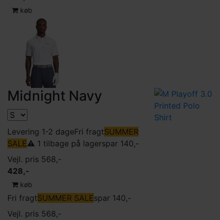
køb
Midnight Navy
Levering 1-2 dage
Fri fragt
SUMMER
SALE
⚠️ 1 tilbage på lager
spar 140,-
Vejl. pris 568,-
428,-
køb
Fri fragt
SUMMER SALE
spar 140,-
Vejl. pris 568,-