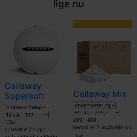
lige nu
SPAR
79,-
Callaway
Callaway Mix
Supersoft
299,-
399
139,-
bestseller 7 aug
boldmiks
bestseller 7 aug
2-
køb
delt
boldflugt-høj
Bløde