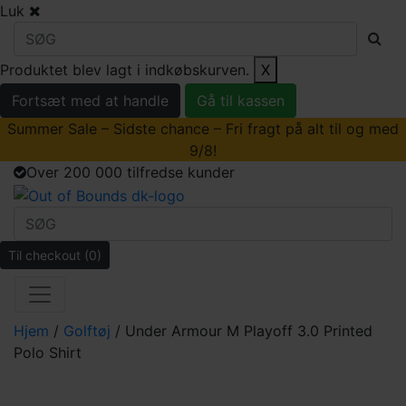
Luk
Produktet blev lagt i indkøbskurven.
X
Fortsæt med at handle
Gå til kassen
Summer Sale – Sidste chance – Fri fragt på alt til og med
9/8!
Over 200 000 tilfredse kunder
Til checkout
(0)
Hjem
/
Golftøj
/ Under Armour M Playoff 3.0 Printed
Polo Shirt