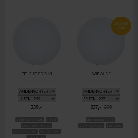
SUMMER
SALE
TITLEIST PRO V1
SØBOLDE
239,-
237,-
279
BESTSELLER 7 AUG
3-DELT
BESTSELLER 7 AUG
BOLDFLUGT-MIDDEL
DISTANCEBOLDE
BOLDMIKS
GREENSPIN HØJ
SKAL URETAN
TOURBOLDE