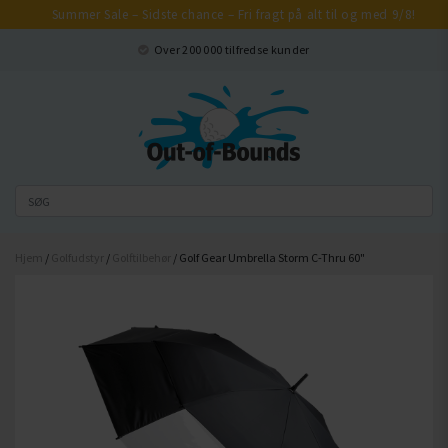
Summer Sale – Sidste chance – Fri fragt på alt til og med 9/8!
Luk
Over 200 000 tilfredse kunder
Hjem
/
Golfudstyr
/
Golftilbehør
/ Golf Gear Umbrella Storm C-Thru 60"