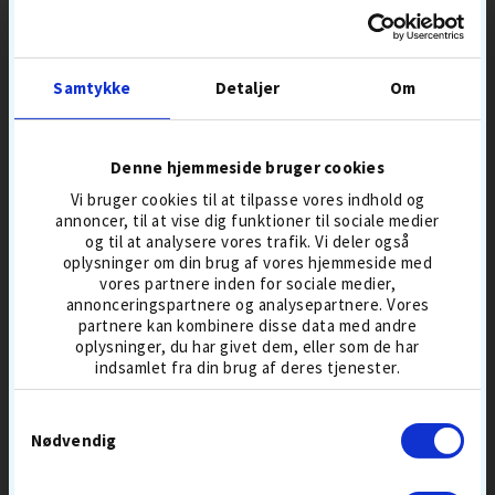
149,-
45,-
RENGØRING
RENGØRING
Samtykke
Detaljer
Om
Denne hjemmeside bruger cookies
SUMMER
SALE
Vi bruger cookies til at tilpasse vores indhold og
annoncer, til at vise dig funktioner til sociale medier
og til at analysere vores trafik. Vi deler også
oplysninger om din brug af vores hjemmeside med
vores partnere inden for sociale medier,
annonceringspartnere og analysepartnere. Vores
partnere kan kombinere disse data med andre
oplysninger, du har givet dem, eller som de har
UP & DOWN
HJ GLOVE
WOOD GOLF TEES 100 PCS
GRIPPER HERRE
indsamlet fra din brug af deres tjenester.
70 MM
GOLFHANDSKE
59,-
109,-
129
Samtykkevalg
Nødvendig
TRÆTEES
HERRE
ALLEVEJR