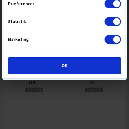
Præferencer
Statistik
Marketing
OK
UP & DOWN
JOBELI
PITCH FIX
RANGE TEES
119,-
21,-
PITCHFORK
RANGETEES