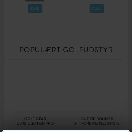
KOMPRESSION MEDIUM
KØB
KØB
POPULÆRT GOLFUDSTYR
GOLF GEAR
OUT OF BOUNDS
CLUB CLEANER PRO
3-IN-ONE RENSEBØRSTE