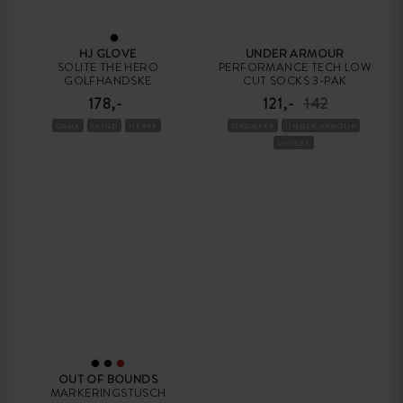
HJ GLOVE
UNDER ARMOUR
SOLITE THE HERO
PERFORMANCE TECH LOW
GOLFHANDSKE
CUT SOCKS 3-PAK
178,-
121,-
142
DAME
SKIND
HERRE
STRØMPER
UNDER ARMOUR
UNISEX
OUT OF BOUNDS
MARKERINGSTUSCH