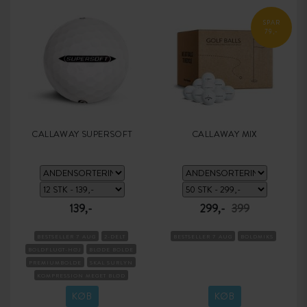
SPAR
79,-
CALLAWAY SUPERSOFT
CALLAWAY MIX
139,-
299,-
399
BESTSELLER 7 AUG
2-DELT
BESTSELLER 7 AUG
BOLDMIKS
BOLDFLUGT-HØJ
BLØDE BOLDE
PREMIUMBOLDE
SKAL SURLYN
KOMPRESSION MEGET BLØD
KØB
KØB