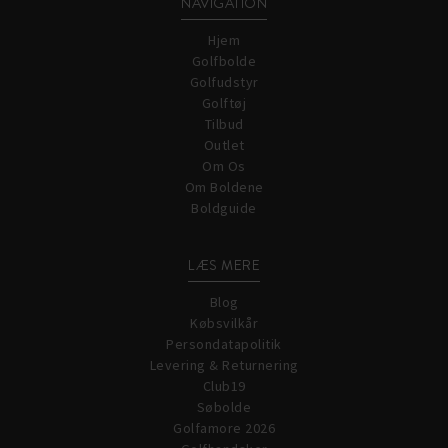
NAVIGATION
Hjem
Golfbolde
Golfudstyr
Golftøj
Tilbud
Outlet
Om Os
Om Boldene
Boldguide
LÆS MERE
Blog
Købsvilkår
Persondatapolitik
Levering & Returnering
Club19
Søbolde
Golfamore 2026