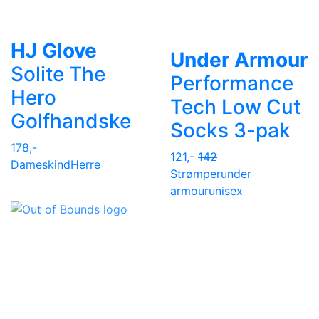
HJ Glove
Under Armour
Solite The
Performance
Hero
Tech Low Cut
Golfhandske
Socks 3-pak
178,-
121,-
142
Dame
skind
Herre
Strømper
under
armour
unisex