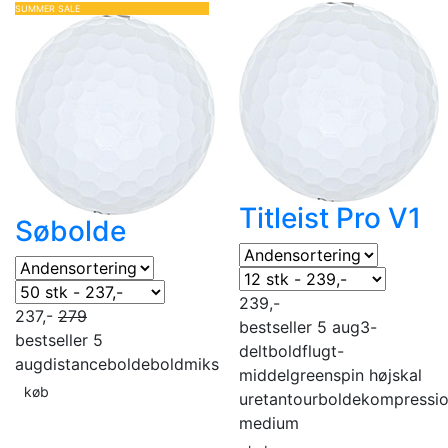
SUMMER SALE
Titleist Pro V1
Søbolde
239,-
237,-
279
bestseller 5 aug
3-
bestseller 5
delt
boldflugt-
aug
distancebolde
boldmiks
middel
greenspin høj
skal
køb
uretan
tourbolde
kompressi
medium