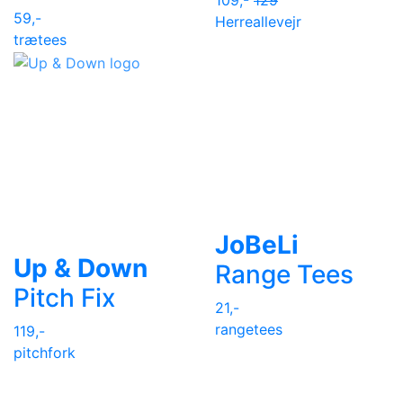
59,-
Herre
allevejr
trætees
JoBeLi
Up & Down
Range Tees
Pitch Fix
21,-
rangetees
119,-
pitchfork