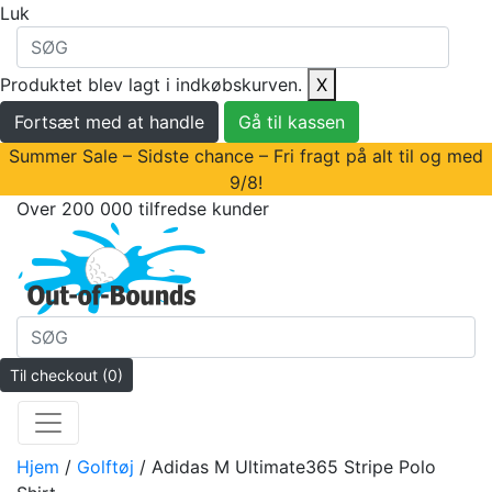
Luk
Produktet blev lagt i indkøbskurven.
X
Fortsæt med at handle
Gå til kassen
Summer Sale – Sidste chance – Fri fragt på alt til og med
9/8!
Over 200 000 tilfredse kunder
Til checkout
(0)
Hjem
/
Golftøj
/ Adidas M Ultimate365 Stripe Polo