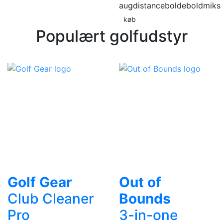
aug
distancebolde
boldmiks
køb
Populært golfudstyr
Golf Gear
Out of
Club Cleaner
Bounds
Pro
3-in-one