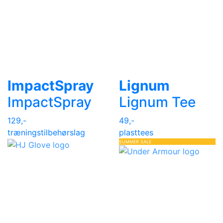
ImpactSpray
Lignum
ImpactSpray
Lignum Tee
129,-
49,-
træningstilbehør
slag
plasttees
SUMMER SALE