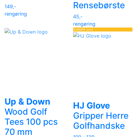
Rensebørste
149,-
rengøring
45,-
rengøring
SUMMER SALE
Up & Down
HJ Glove
Wood Golf
Gripper Herre
Tees 100 pcs
Golfhandske
70 mm
109,-
129