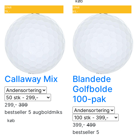
køb
SPAR
SPAR
79,-
85,-
Callaway Mix
Blandede
Golfbolde
100-pak
299,-
399
bestseller 5 aug
boldmiks
køb
399,-
499
bestseller 5