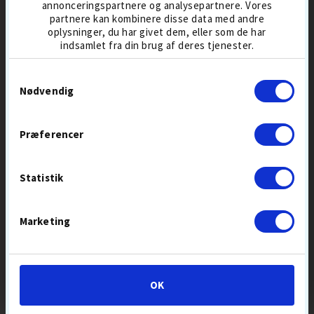
annonceringspartnere og analysepartnere. Vores
partnere kan kombinere disse data med andre
oplysninger, du har givet dem, eller som de har
indsamlet fra din brug af deres tjenester.
SUMMER
SALE
Samtykkevalg
Nødvendig
Præferencer
UP & DOWN
HJ GLOVE
WOOD GOLF TEES 100 PCS
GRIPPER HERRE
Statistik
70 MM
GOLFHANDSKE
59,-
109,-
129
TRÆTEES
HERRE
ALLEVEJR
Marketing
OK