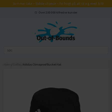
Summer Sale – Sidste chance – Fri fragt på alt til og med 9/8!
Luk
Over 200 000 tilfredse kunder
Hjem
/
Golftøj
/ Adidas Climaproof Bucket Hat