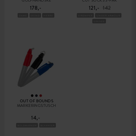
GOLFHANDSKE
CUT SOCKS 3-PAK
178,-
121,-
142
DAME
SKIND
HERRE
STRØMPER
UNDER ARMOUR
UNISEX
OUT OF BOUNDS
MARKERINGSTUSCH
14,-
BOLDMARKØR
BLYANTER