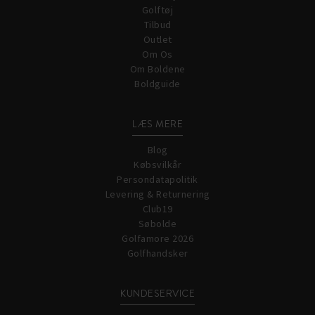
Golftøj
Tilbud
Outlet
Om Os
Om Boldene
Boldguide
LÆS MERE
Blog
Købsvilkår
Persondatapolitik
Levering & Returnering
Club19
Søbolde
Golfamore 2026
Golfhandsker
KUNDESERVICE