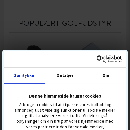
POPULÆRT GOLFUDSTYR
Samtykke
Detaljer
Om
GOLF GEAR
OUT OF BOUNDS
CLUB CLEANER PRO
3-IN-ONE RENSEBØRSTE
Denne hjemmeside bruger cookies
Vi bruger cookies til at tilpasse vores indhold og
149,-
45,-
annoncer, til at vise dig funktioner til sociale medier
og til at analysere vores trafik. Vi deler også
RENGØRING
RENGØRING
oplysninger om din brug af vores hjemmeside med
vores partnere inden for sociale medier,