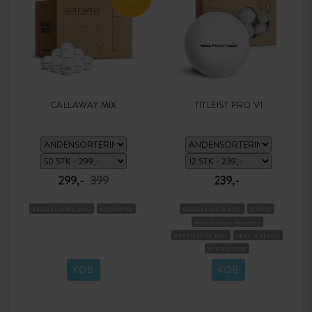
79,-
CALLAWAY MIX
TITLEIST PRO V1
299,-
399
239,-
BESTSELLER 8 AUG
BOLDMIKS
BESTSELLER 8 AUG
3-DELT
BOLDFLUGT-MIDDEL
GREENSPIN HØJ
SKAL URETAN
TOURBOLDE
KOMPRESSION MEDIUM
KØB
KØB