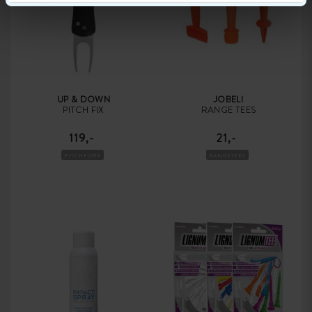
UP & DOWN
JOBELI
PITCH FIX
RANGE TEES
119,-
21,-
PITCHFORK
RANGETEES